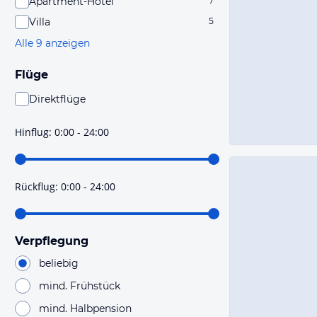
Apartment-Hotel
7
Villa
5
Alle 9 anzeigen
Flüge
Direktflüge
Du findest mit dieser Einstellung Flüge, die mit sehr
hoher Wahrscheinlichkeit Direktflüge sind. Bitte
Hinflug
:
0:00 - 24:00
prüfe vor der Buchung noch einmal die Flugdetails.
Rückflug
:
0:00 - 24:00
Verpflegung
beliebig
mind. Frühstück
mind. Halbpension