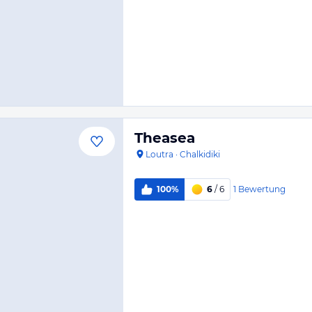
Theasea
Loutra
·
Chalkidiki
1
Bewertung
100%
6
/ 6