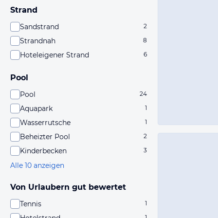
Strand
Sandstrand
2
Strandnah
8
Hoteleigener Strand
6
Pool
Pool
24
Aquapark
1
Wasserrutsche
1
Beheizter Pool
2
Kinderbecken
3
Alle 10 anzeigen
Von Urlaubern gut bewertet
Tennis
1
1