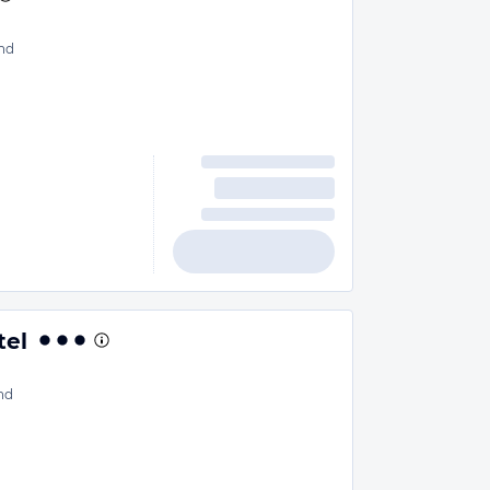
nd
tel
nd