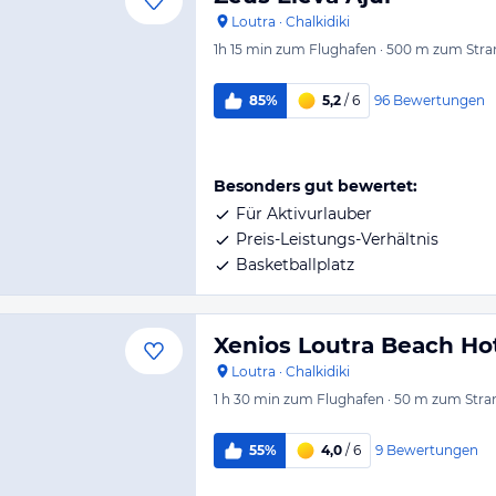
Loutra
·
Chalkidiki
1h 15 min
zum Flughafen
·
500 m
zum Stra
96
Bewertungen
85%
5,2
/ 6
Besonders gut bewertet:
Für Aktivurlauber
Preis-Leistungs-Verhältnis
Basketballplatz
Xenios Loutra Beach Ho
Loutra
·
Chalkidiki
1 h 30 min
zum Flughafen
·
50 m
zum Stra
9
Bewertungen
55%
4,0
/ 6