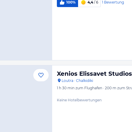
1
Bewertung
100%
4,4
/ 6
Xenios Elissavet Studios
Loutra
·
Chalkidiki
1 h 30 min
zum Flughafen
·
200 m
zum Str
Keine Hotelbewertungen