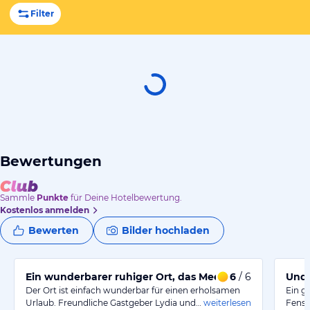
Filter
Bewertungen
Sammle
Punkte
für Deine Hotelbewertung.
Kostenlos anmelden
Bewerten
Bilder hochladen
Ein wunderbarer ruhiger Ort, das Meer und das Spa.
6
/ 6
Und 
Der Ort ist einfach wunderbar für einen erholsamen
Ein g
Urlaub. Freundliche Gastgeber Lydia und…
weiterlesen
Fenst