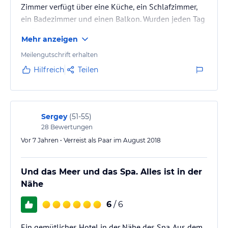
Zimmer verfügt über eine Küche, ein Schlafzimmer,
verbindlichen
Angebotsdetails
des jeweiligen Veranstalters.
ein Badezimmer und einen Balkon. Wurden jeden Tag
im Zimmer gereinigt. In der Nähe der Kur- und
Mehr anzeigen
Bushaltestelle, auf der der Mini-Markt für Gemüse,
Obst. Honig und Olivenöl.
Meilengutschrift erhalten
Hilfreich
Teilen
Sergey
(
51-55
)
28
Bewertungen
Vor 7 Jahren • Verreist als Paar im August 2018
Und das Meer und das Spa. Alles ist in der
Nähe
6
/ 6
Ein gemütliches Hotel in der Nähe des Spa. Aus dem