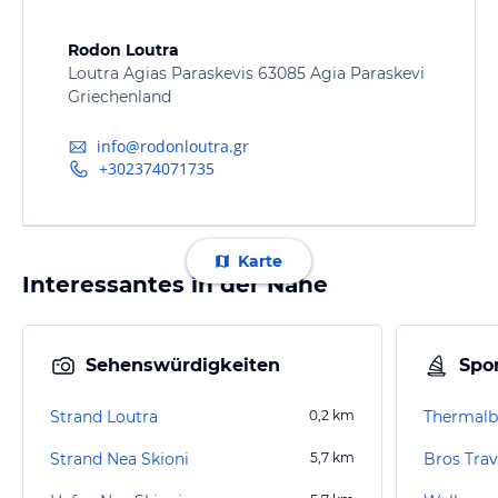
Rodon Loutra
Loutra Agias Paraskevis 63085 Agia Paraskevi
Griechenland
info@rodonloutra.gr
+302374071735
Karte
Interessantes in der Nähe
Sehenswürdigkeiten
Spor
Strand Loutra
0,2
km
Thermalb
Strand Nea Skioni
5,7
km
Bros Trav