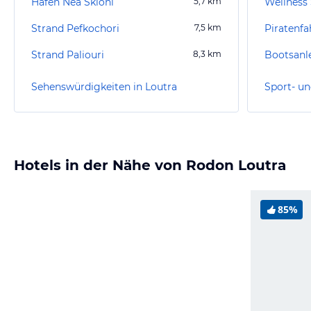
Hafen Nea Skioni
5,7
km
Strand Pefkochori
7,5
km
Piratenfa
Strand Paliouri
8,3
km
Bootsanle
Sehenswürdigkeiten in Loutra
Sport- un
Hotels in der Nähe von Rodon Loutra
85%