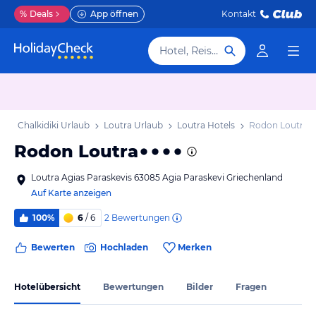
%
Deals
App öffnen
Kontakt
Hotel, Reiseziel
b
Chalkidiki Urlaub
Loutra Urlaub
Loutra Hotels
Rodon Loutra
Rodon Loutra
Loutra Agias Paraskevis 63085 Agia Paraskevi Griechenland
Auf Karte anzeigen
2
Bewertungen
100%
6
/ 6
Bewerten
Hochladen
Merken
Hotelübersicht
Bewertungen
Bilder
Fragen