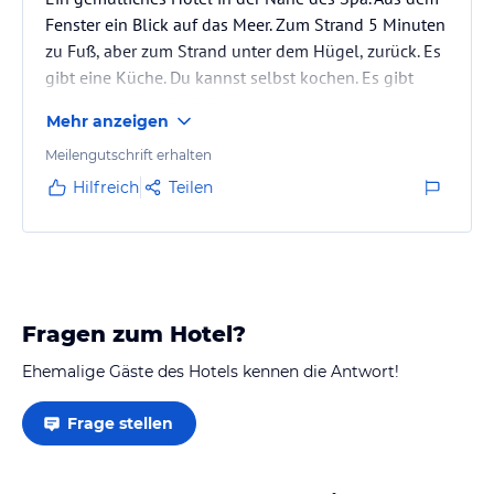
Fenster ein Blick auf das Meer. Zum Strand 5 Minuten
zu Fuß, aber zum Strand unter dem Hügel, zurück. Es
gibt eine Küche. Du kannst selbst kochen. Es gibt
auch ein großes Sofa. Das Schlafzimmer mit einem
Mehr anzeigen
großen Bett ist durch einen Flur von der Küche
getrennt, es gibt keine Tür. Ein gutes Badezimmer.
Meilengutschrift erhalten
Wurden jeden Tag im Zimmer gereinigt.
Hilfreich
Teilen
Fragen zum Hotel?
Ehemalige Gäste des Hotels kennen die Antwort!
Frage stellen