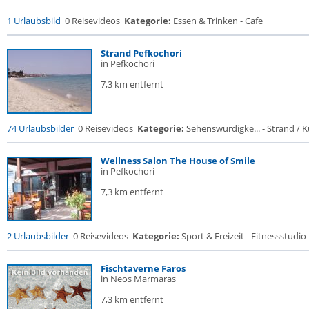
1 Urlaubsbild
0 Reisevideos
Kategorie:
Essen & Trinken - Cafe
Strand Pefkochori
in Pefkochori
7,3 km entfernt
74 Urlaubsbilder
0 Reisevideos
Kategorie:
Sehenswürdigke... - Strand / Kü
Wellness Salon The House of Smile
in Pefkochori
7,3 km entfernt
2 Urlaubsbilder
0 Reisevideos
Kategorie:
Sport & Freizeit - Fitnessstudio .
Fischtaverne Faros
in Neos Marmaras
7,3 km entfernt