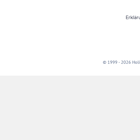
Erklär
© 1999 - 2026 Holi