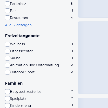
Parkplatz
8
Bar
1
Restaurant
4
Alle 12 anzeigen
Freizeitangebote
Wellness
1
Fitnesscenter
1
Sauna
1
Animation und Unterhaltung
2
Outdoor Sport
2
Familien
Babybett zustellbar
2
Spielplatz
2
Kindermenü
1