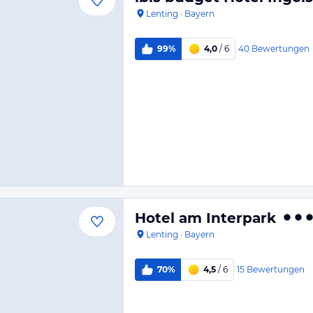
Lenting
·
Bayern
40
Bewertungen
99%
4,0
/ 6
Hotel am Interpark
Lenting
·
Bayern
15
Bewertungen
70%
4,5
/ 6