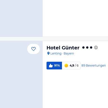
Hotel Günter
Lenting
·
Bayern
89
Bewertungen
91%
4,9
/ 6