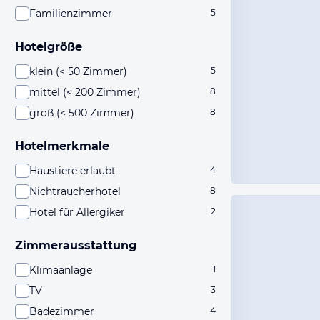
Familienzimmer
5
Hotelgröße
klein (< 50 Zimmer)
5
mittel (< 200 Zimmer)
8
groß (< 500 Zimmer)
8
Hotelmerkmale
Haustiere erlaubt
4
Nichtraucherhotel
8
Hotel für Allergiker
2
Zimmerausstattung
Klimaanlage
1
TV
3
Badezimmer
4