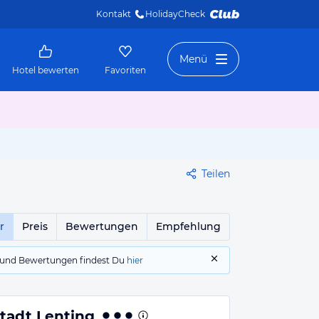
Kontakt
HolidayCheck 
Menü
Hotel bewerten
Favoriten
Teilen
r
Preis
Bewertungen
Empfehlung
gs und Bewertungen findest Du
hier
stadt Lenting