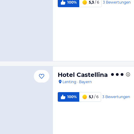
3
Bewertungen
100%
5,3
/ 6
Hotel Castellina
Lenting
·
Bayern
3
Bewertungen
100%
5,1
/ 6