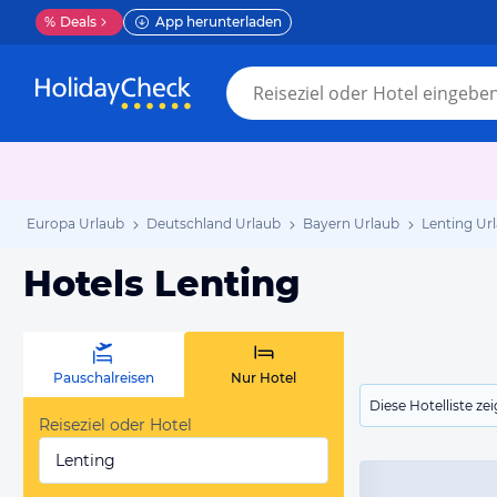
%
Deals
App herunterladen
Europa Urlaub
Deutschland Urlaub
Bayern Urlaub
Lenting Ur
Hotels Lenting
Pauschalreisen
Nur Hotel
Diese Hotelliste z
Reiseziel oder Hotel
Lenting