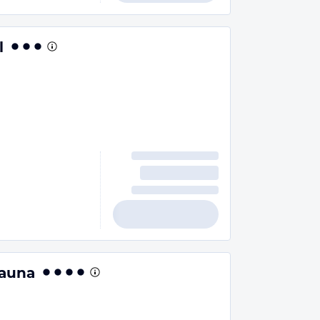
l
Sauna