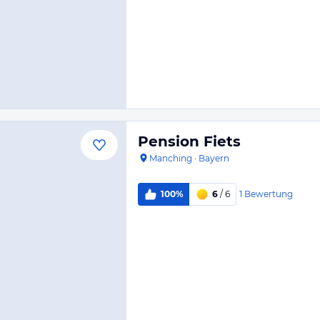
Pension Fiets
Manching
·
Bayern
1
Bewertung
100%
6
/ 6