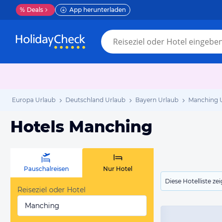
%
Deals
App herunterladen
Europa Urlaub
Deutschland Urlaub
Bayern Urlaub
Manching 
Hotels Manching
Pauschalreisen
Nur Hotel
Diese Hotelliste z
Reiseziel oder Hotel
Manching