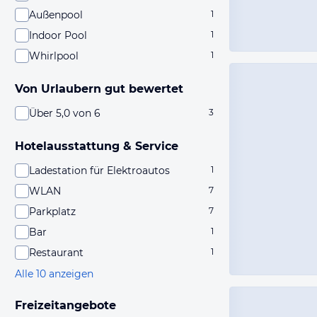
Außenpool
1
Indoor Pool
1
Whirlpool
1
Von Urlaubern gut bewertet
Über 5,0 von 6
3
Hotelausstattung & Service
Ladestation für Elektroautos
1
WLAN
7
Parkplatz
7
Bar
1
Restaurant
1
Alle 10 anzeigen
Freizeitangebote