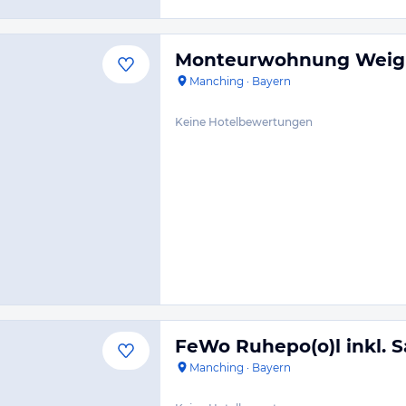
Monteurwohnung Weig
Manching
·
Bayern
Keine Hotelbewertungen
FeWo Ruhepo(o)l inkl. 
Manching
·
Bayern