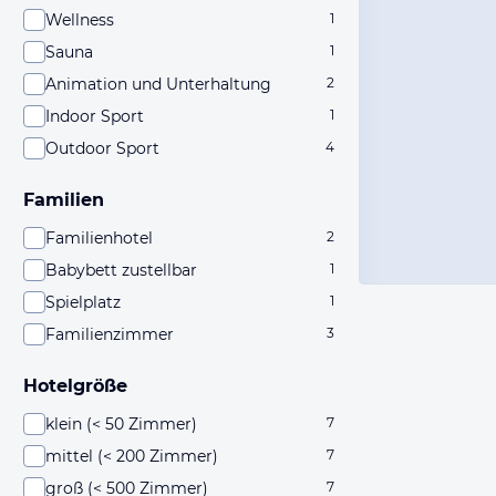
Wellness
1
Sauna
1
Animation und Unterhaltung
2
Indoor Sport
1
Outdoor Sport
4
Familien
Familienhotel
2
Babybett zustellbar
1
Spielplatz
1
Familienzimmer
3
Hotelgröße
klein (< 50 Zimmer)
7
mittel (< 200 Zimmer)
7
groß (< 500 Zimmer)
7