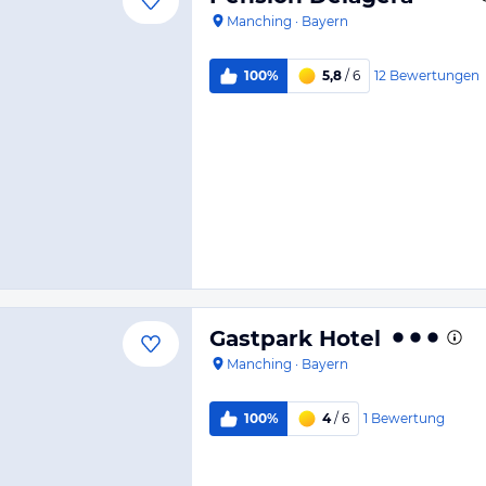
Manching
·
Bayern
12
Bewertungen
100%
5,8
/ 6
Gastpark Hotel
Manching
·
Bayern
1
Bewertung
100%
4
/ 6