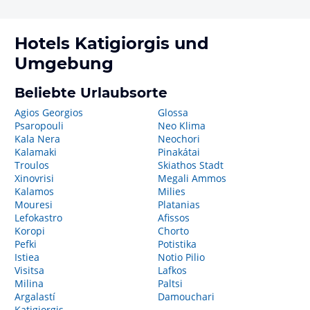
Hotels
Katigiorgis
und
Umgebung
Beliebte Urlaubsorte
Agios Georgios
Glossa
Psaropouli
Neo Klima
Kala Nera
Neochori
Kalamaki
Pinakátai
Troulos
Skiathos Stadt
Xinovrisi
Megali Ammos
Kalamos
Milies
Mouresi
Platanias
Lefokastro
Afissos
Koropi
Chorto
Pefki
Potistika
Istiea
Notio Pilio
Visitsa
Lafkos
Milina
Paltsi
Argalastí
Damouchari
Katigiorgis