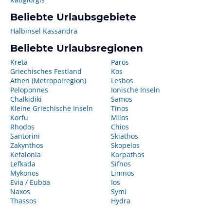
Beliebte Urlaubsgebiete
Halbinsel Kassandra
Beliebte Urlaubsregionen
Kreta
Paros
Griechisches Festland
Kos
Athen (Metropolregion)
Lesbos
Peloponnes
Ionische Inseln
Chalkidiki
Samos
Kleine Griechische Inseln
Tinos
Korfu
Milos
Rhodos
Chios
Santorini
Skiathos
Zakynthos
Skopelos
Kefalonia
Karpathos
Lefkada
Sifnos
Mykonos
Limnos
Evia / Euböa
Ios
Naxos
Symi
Thassos
Hydra