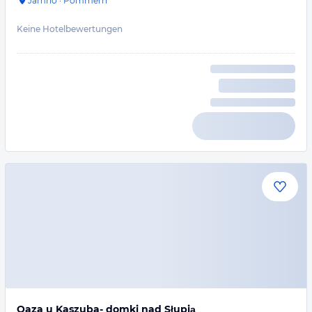
Jamno
·
Pommern
Keine Hotelbewertungen
Oaza u Kaszuba- domki nad Słupią