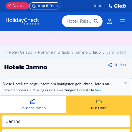
%
Deals
App öffnen
Kontakt
Hotel, Reiseziel
ub
Polen Urlaub
Pommern Urlaub
Jamno Urlaub
Jamno Hotels
Teilen
Hotels Jamno
Diese Hotelliste zeigt unsere am häufigsten gebuchten Hotels an.
Informationen zu Rankings und Bewertungen findest Du
hier
Pauschalreisen
Nur Hotel
Jamno