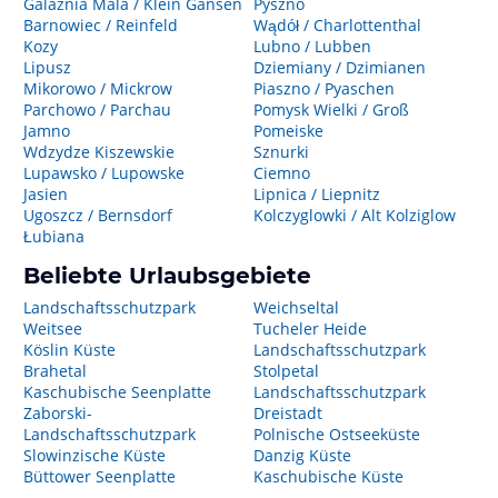
Galaznia Mala / Klein Gansen
Pyszno
Barnowiec / Reinfeld
Wądół / Charlottenthal
Kozy
Lubno / Lubben
Lipusz
Dziemiany / Dzimianen
Mikorowo / Mickrow
Piaszno / Pyaschen
Parchowo / Parchau
Pomysk Wielki / Groß
Jamno
Pomeiske
Wdzydze Kiszewskie
Sznurki
Lupawsko / Lupowske
Ciemno
Jasien
Lipnica / Liepnitz
Ugoszcz / Bernsdorf
Kolczyglowki / Alt Kolziglow
Łubiana
Beliebte Urlaubsgebiete
Landschaftsschutzpark
Weichseltal
Weitsee
Tucheler Heide
Köslin Küste
Landschaftsschutzpark
Brahetal
Stolpetal
Kaschubische Seenplatte
Landschaftsschutzpark
Zaborski-
Dreistadt
Landschaftsschutzpark
Polnische Ostseeküste
Slowinzische Küste
Danzig Küste
Büttower Seenplatte
Kaschubische Küste