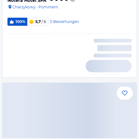
Notera Hotel SPA
Charzykowy
·
Pommern
5
Bewertungen
100%
5,7
/ 6