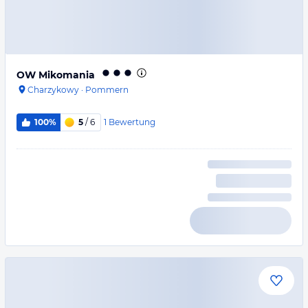
OW Mikomania
Charzykowy
·
Pommern
1
Bewertung
100%
5
/ 6