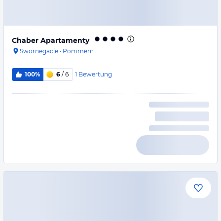
Chaber Apartamenty
Swornegacie
·
Pommern
1
Bewertung
100%
6
/ 6