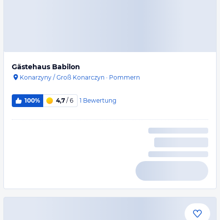
Gästehaus Babilon
Konarzyny / Groß Konarczyn
·
Pommern
1
Bewertung
100%
4,7
/ 6