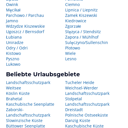
Owink
Ciemno
Męcikał
Lipnica / Liepnitz
Parchowo / Parchau
Zamek Kiszewski
Jamno
Kiedrowice
Wdzydze Kiszewskie
Zgorzałe
Ugoszcz / Bernsdorf
Stężyca / Stendsitz
Łubiana
Zapora / Mühlhof
Uniradze
Sulęczyno/Sullenschin
Odry / Odri
Plotowo
Kistowo
Wiele
Pyszno
Lesno
Lukowo
Beliebte Urlaubsgebiete
Landschaftsschutzpark
Tucheler Heide
Weitsee
Weichsel-Werder
Köslin Küste
Landschaftsschutzpark
Brahetal
Stolpetal
Kaschubische Seenplatte
Landschaftsschutzpark
Zaborski-
Dreistadt
Landschaftsschutzpark
Polnische Ostseeküste
Slowinzische Küste
Danzig Küste
Büttower Seenplatte
Kaschubische Küste