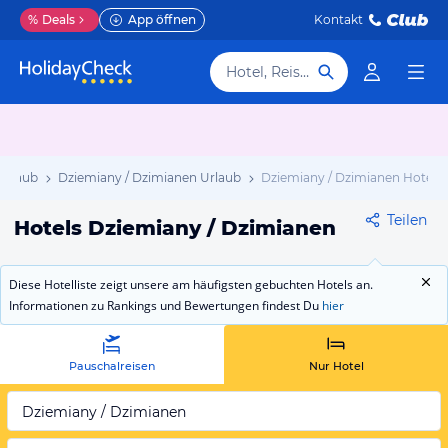
%
Deals
App öffnen
Kontakt
Hotel, Reiseziel
rlaub
Dziemiany / Dzimianen Urlaub
Dziemiany / Dzimianen Hotels
Teilen
Hotels Dziemiany / Dzimianen
Diese Hotelliste zeigt unsere am häufigsten gebuchten Hotels an.
Informationen zu Rankings und Bewertungen findest Du
hier
Pauschalreisen
Nur Hotel
Dziemiany / Dzimianen