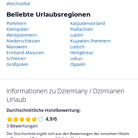
Weichseltal
Beliebte Urlaubsregionen
Pommern
Karpatenvorland
Kleinpolen
Podlachien
Westpommern
Lublin
Niederschlesien
Kujawien-Pommern
Masowien
Lodsch
Ermland-Masuren
Heiligkreuz
Schlesien
Lebus
Großpolen
Oppeln
Informationen zu
Dziemiany / Dzimianen
Urlaub
Durchschnittliche Hotelbewertung:
4,9
/
6
3
Bewertungen
Der Durchschnitt ergibt sich aus den Bewertungen der einzelnen Hotels