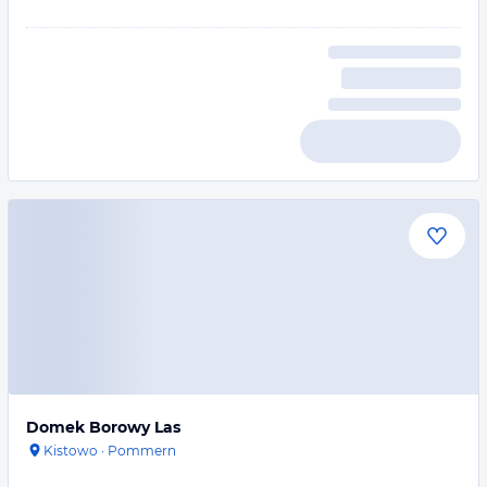
Domek Borowy Las
Kistowo
·
Pommern