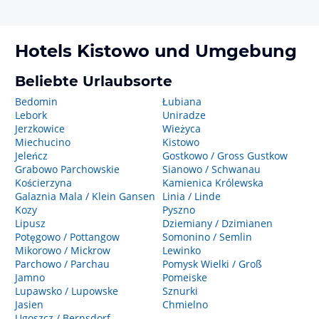
Hotels
Kistowo
und Umgebung
Beliebte Urlaubsorte
Bedomin
Łubiana
Lebork
Uniradze
Jerzkowice
Wieżyca
Miechucino
Kistowo
Jeleńcz
Gostkowo / Gross Gustkow
Grabowo Parchowskie
Sianowo / Schwanau
Kościerzyna
Kamienica Królewska
Galaznia Mala / Klein Gansen
Linia / Linde
Kozy
Pyszno
Lipusz
Dziemiany / Dzimianen
Potęgowo / Pottangow
Somonino / Semlin
Mikorowo / Mickrow
Lewinko
Parchowo / Parchau
Pomysk Wielki / Groß
Jamno
Pomeiske
Lupawsko / Lupowske
Sznurki
Jasien
Chmielno
Ugoszcz / Bernsdorf