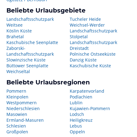
Beliebte Urlaubsgebiete
Landschaftsschutzpark
Tucheler Heide
Weitsee
Weichsel-Werder
Köslin Küste
Landschaftsschutzpark
Brahetal
Stolpetal
Kaschubische Seenplatte
Landschaftsschutzpark
Zaborski-
Dreistadt
Landschaftsschutzpark
Polnische Ostseeküste
Slowinzische Küste
Danzig Küste
Büttower Seenplatte
Kaschubische Küste
Weichseltal
Beliebte Urlaubsregionen
Pommern
Karpatenvorland
Kleinpolen
Podlachien
Westpommern
Lublin
Niederschlesien
Kujawien-Pommern
Masowien
Lodsch
Ermland-Masuren
Heiligkreuz
Schlesien
Lebus
Großpolen
Oppeln