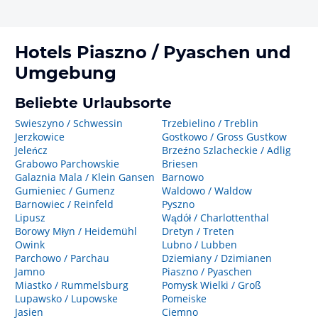
Hotels
Piaszno / Pyaschen
und
Umgebung
Beliebte Urlaubsorte
Swieszyno / Schwessin
Trzebielino / Treblin
Jerzkowice
Gostkowo / Gross Gustkow
Jeleńcz
Brzeźno Szlacheckie / Adlig
Grabowo Parchowskie
Briesen
Galaznia Mala / Klein Gansen
Barnowo
Gumieniec / Gumenz
Waldowo / Waldow
Barnowiec / Reinfeld
Pyszno
Lipusz
Wądół / Charlottenthal
Borowy Młyn / Heidemühl
Dretyn / Treten
Owink
Lubno / Lubben
Parchowo / Parchau
Dziemiany / Dzimianen
Jamno
Piaszno / Pyaschen
Miastko / Rummelsburg
Pomysk Wielki / Groß
Lupawsko / Lupowske
Pomeiske
Jasien
Ciemno