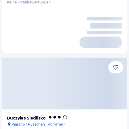
Keine Hotelbewertungen
Buczylas Siedlisko
Piaszno / Pyaschen
·
Pommern