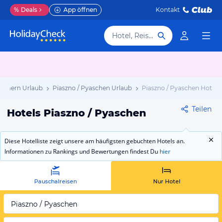
%
Deals
App öffnen
Kontakt
Hotel, Reiseziel
mmern Urlaub
Piaszno / Pyaschen Urlaub
Piaszno / Pyaschen Hotels
Teilen
Hotels Piaszno / Pyaschen
Diese Hotelliste zeigt unsere am häufigsten gebuchten Hotels an.
Informationen zu Rankings und Bewertungen findest Du
hier
Pauschalreisen
Nur Hotel
Piaszno / Pyaschen