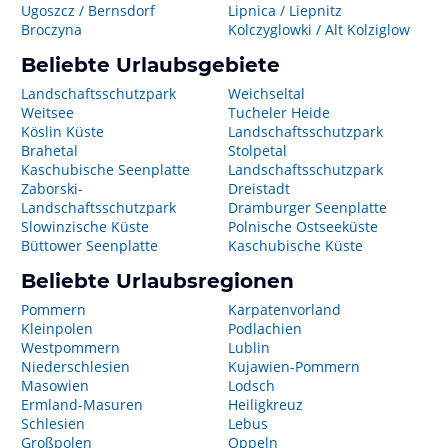
Ugoszcz / Bernsdorf
Lipnica / Liepnitz
Broczyna
Kolczyglowki / Alt Kolziglow
Beliebte Urlaubsgebiete
Landschaftsschutzpark
Weichseltal
Weitsee
Tucheler Heide
Köslin Küste
Landschaftsschutzpark
Brahetal
Stolpetal
Kaschubische Seenplatte
Landschaftsschutzpark
Zaborski-
Dreistadt
Landschaftsschutzpark
Dramburger Seenplatte
Slowinzische Küste
Polnische Ostseeküste
Büttower Seenplatte
Kaschubische Küste
Beliebte Urlaubsregionen
Pommern
Karpatenvorland
Kleinpolen
Podlachien
Westpommern
Lublin
Niederschlesien
Kujawien-Pommern
Masowien
Lodsch
Ermland-Masuren
Heiligkreuz
Schlesien
Lebus
Großpolen
Oppeln