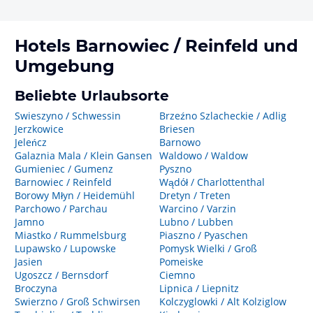
Hotels
Barnowiec / Reinfeld
und
Umgebung
Beliebte Urlaubsorte
Swieszyno / Schwessin
Brzeźno Szlacheckie / Adlig
Jerzkowice
Briesen
Jeleńcz
Barnowo
Galaznia Mala / Klein Gansen
Waldowo / Waldow
Gumieniec / Gumenz
Pyszno
Barnowiec / Reinfeld
Wądół / Charlottenthal
Borowy Młyn / Heidemühl
Dretyn / Treten
Parchowo / Parchau
Warcino / Varzin
Jamno
Lubno / Lubben
Miastko / Rummelsburg
Piaszno / Pyaschen
Lupawsko / Lupowske
Pomysk Wielki / Groß
Jasien
Pomeiske
Ugoszcz / Bernsdorf
Ciemno
Broczyna
Lipnica / Liepnitz
Swierzno / Groß Schwirsen
Kolczyglowki / Alt Kolziglow