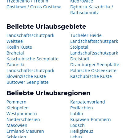
Trzebielino / Treblin
Kiedrowice
Gostkowo / Gross Gustkow
Dębnica Kaszubska /
Rathsdamnitz
Beliebte Urlaubsgebiete
Landschaftsschutzpark
Tucheler Heide
Weitsee
Landschaftsschutzpark
Köslin Küste
Stolpetal
Brahetal
Landschaftsschutzpark
Kaschubische Seenplatte
Dreistadt
Zaborski-
Dramburger Seenplatte
Landschaftsschutzpark
Polnische Ostseeküste
Slowinzische Küste
Kaschubische Küste
Büttower Seenplatte
Beliebte Urlaubsregionen
Pommern
Karpatenvorland
Kleinpolen
Podlachien
Westpommern
Lublin
Niederschlesien
Kujawien-Pommern
Masowien
Lodsch
Ermland-Masuren
Heiligkreuz
Schlesien
Lebus