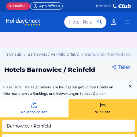
%
Deals
App öffnen
Kontakt
Hotel, Reiseziel
ern Urlaub
Barnowiec / Reinfeld Urlaub
Barnowiec / Reinfeld Hotels
Teilen
Hotels Barnowiec / Reinfeld
Diese Hotelliste zeigt unsere am häufigsten gebuchten Hotels an.
Informationen zu Rankings und Bewertungen findest Du
hier
Pauschalreisen
Nur Hotel
Barnowiec / Reinfeld