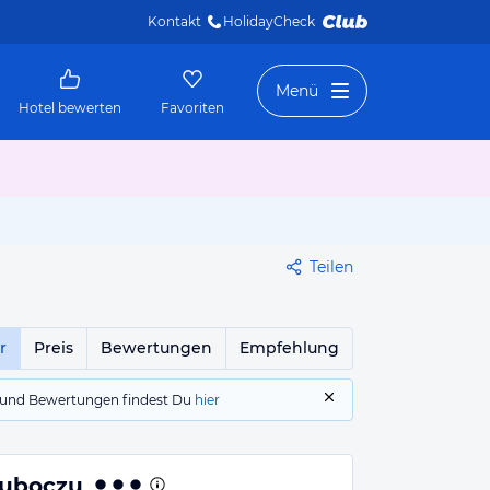
Kontakt
HolidayCheck 
Menü
Hotel bewerten
Favoriten
Teilen
r
Preis
Bewertungen
Empfehlung
gs und Bewertungen findest Du
hier
 uboczu