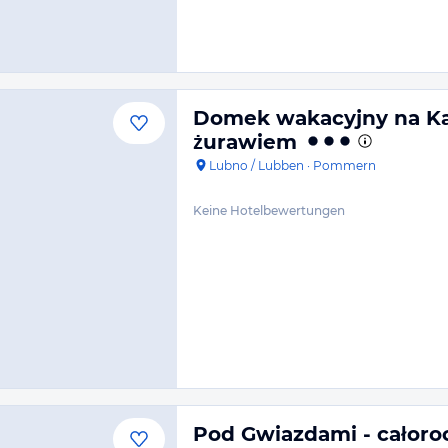
Domek wakacyjny na Ka
żurawiem
Lubno / Lubben
·
Pommern
Keine Hotelbewertungen
Pod Gwiazdami - całor