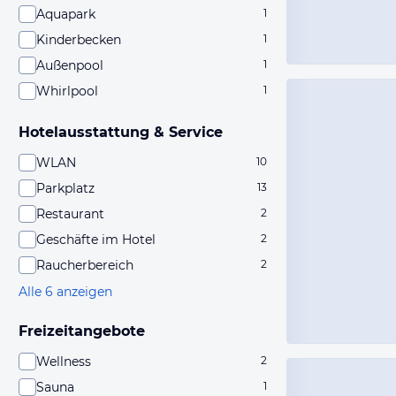
Aquapark
1
Kinderbecken
1
Außenpool
1
Whirlpool
1
Hotelausstattung & Service
WLAN
10
Parkplatz
13
Restaurant
2
Geschäfte im Hotel
2
Raucherbereich
2
Alle 6 anzeigen
Freizeitangebote
Wellness
2
Sauna
1