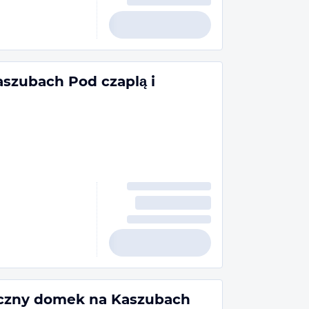
szubach Pod czaplą i
oczny domek na Kaszubach