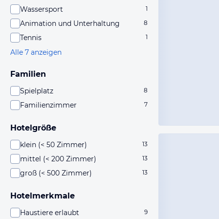
Wassersport
1
Animation und Unterhaltung
8
Tennis
1
Alle 7 anzeigen
Familien
Spielplatz
8
Familienzimmer
7
Hotelgröße
klein (< 50 Zimmer)
13
mittel (< 200 Zimmer)
13
groß (< 500 Zimmer)
13
Hotelmerkmale
Haustiere erlaubt
9