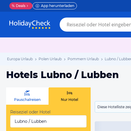
%
Deals
App herunterladen
Europa Urlaub
Polen Urlaub
Pommern Urlaub
Lubno / Lubbe
Hotels Lubno / Lubben
Pauschalreisen
Nur Hotel
Diese Hotelliste z
Reiseziel oder Hotel
Lubno / Lubben