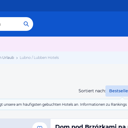
n Urlaub
Lubno / Lubben Hotels
Sortiert nach:
Bestselle
eigt unsere am häufigsten gebuchten Hotels an. Informationen zu Rankin
Dom pod Brzózkami na