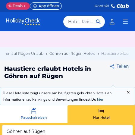
%
Deals
App öffnen
Kontakt
Hotel, Reiseziel
öhren auf Rügen Urlaub
Göhren auf Rügen Hotels
Haustiere erlaubt
Teilen
Haustiere erlaubt Hotels in
Göhren auf Rügen
Diese Hotelliste zeigt unsere am häufigsten gebuchten Hotels an.
Informationen zu Rankings und Bewertungen findest Du
hier
Pauschalreisen
Nur Hotel
Göhren auf Rügen