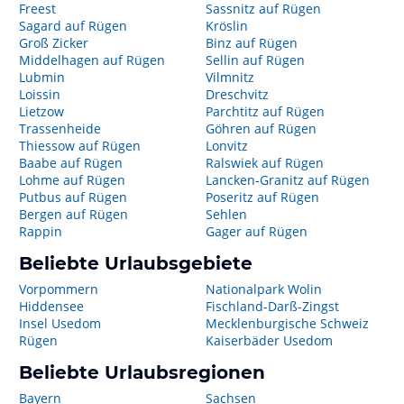
Freest
Sassnitz auf Rügen
Sagard auf Rügen
Kröslin
Groß Zicker
Binz auf Rügen
Middelhagen auf Rügen
Sellin auf Rügen
Lubmin
Vilmnitz
Loissin
Dreschvitz
Lietzow
Parchtitz auf Rügen
Trassenheide
Göhren auf Rügen
Thiessow auf Rügen
Lonvitz
Baabe auf Rügen
Ralswiek auf Rügen
Lohme auf Rügen
Lancken-Granitz auf Rügen
Putbus auf Rügen
Poseritz auf Rügen
Bergen auf Rügen
Sehlen
Rappin
Gager auf Rügen
Beliebte Urlaubsgebiete
Vorpommern
Nationalpark Wolin
Hiddensee
Fischland-Darß-Zingst
Insel Usedom
Mecklenburgische Schweiz
Rügen
Kaiserbäder Usedom
Beliebte Urlaubsregionen
Bayern
Sachsen