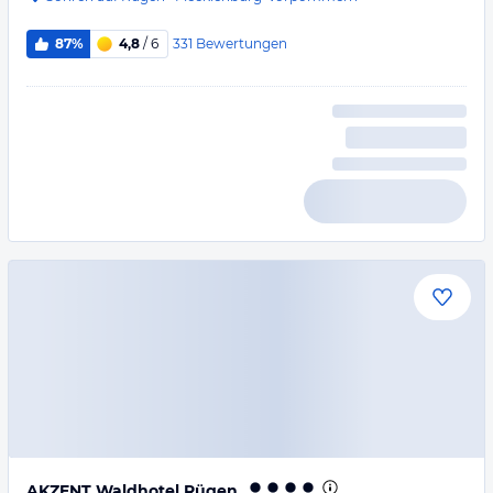
331
Bewertungen
87%
4,8
/ 6
AKZENT Waldhotel Rügen