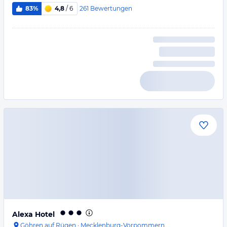
261
Bewertungen
83%
4,8
/ 6
Alexa Hotel
Göhren auf Rügen
·
Mecklenburg-Vorpommern