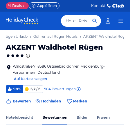
%
Deals
App öffnen
Kontakt
Hotel, Reiseziel
uf Rügen Urlaub
Göhren auf Rügen Hotels
AKZENT Waldhotel Rügen
AKZENT Waldhotel Rügen
Waldstraße 7 18586 Ostseebad Göhren Mecklenburg-
Vorpommern Deutschland
Auf Karte anzeigen
504
Bewertungen
98%
5,2
/ 6
Bewerten
Hochladen
Merken
Hotelübersicht
Bewertungen
Bilder
Fragen