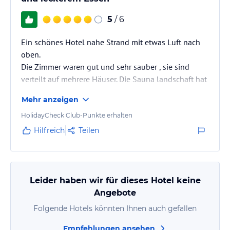
5
/ 6
Ein schönes Hotel nahe Strand mit etwas Luft nach
oben.
Die Zimmer waren gut und sehr sauber , sie sind
verteilt auf mehrere Häuser. Die Sauna landschaft hat
uns auch sehr gut gefallen. Wir hatten Halbpension
Mehr anzeigen
zum Frühstück gab es alles was man braucht. Zum
Abendessen hatten wir drei Gänge es war sehr lecker,
HolidayCheck Club-Punkte erhalten
leider sind wir nicht richtig satt geworden. Wir haben
Hilfreich
Teilen
das Salat Buffett vermisst
Leider haben wir für dieses Hotel keine
Angebote
Folgende Hotels könnten Ihnen auch gefallen
Empfehlungen ansehen