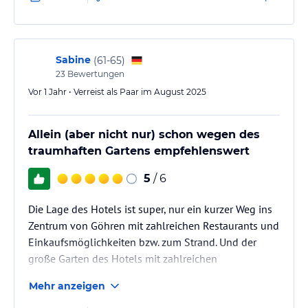
Sabine
(
61-65
)
23
Bewertungen
Vor 1 Jahr • Verreist als Paar im August 2025
Allein (aber nicht nur) schon wegen des
traumhaften Gartens empfehlenswert
5
/ 6
Die Lage des Hotels ist super, nur ein kurzer Weg ins
Zentrum von Göhren mit zahlreichen Restaurants und
Einkaufsmöglichkeiten bzw. zum Strand. Und der
große Garten des Hotels mit zahlreichen
Sitzmöglichkeiten und wunderschönen Rosen ist
Mehr anzeigen
einfach ein Traum.