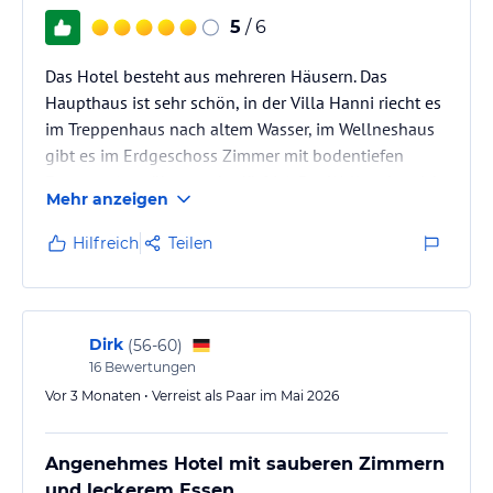
5
/ 6
Das Hotel besteht aus mehreren Häusern. Das
Haupthaus ist sehr schön, in der Villa Hanni riecht es
im Treppenhaus nach altem Wasser, im Wellneshaus
gibt es im Erdgeschoss Zimmer mit bodentiefen
Fenstern (gewöhnungsbedürftig). Der Wellnesbereich
Mehr anzeigen
ist richtig schön, der Whirlpool hingegen schon
länger ausser Betrieb. Die Sauberkeit stimmt, das
Hilfreich
Teilen
Essen schmeckt.
Dirk
(
56-60
)
16
Bewertungen
Vor 3 Monaten • Verreist als Paar im Mai 2026
Angenehmes Hotel mit sauberen Zimmern
und leckerem Essen