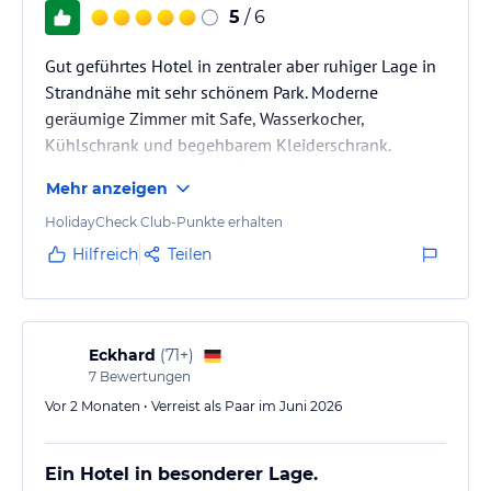
5
/ 6
Gut geführtes Hotel in zentraler aber ruhiger Lage in
Strandnähe mit sehr schönem Park. Moderne
geräumige Zimmer mit Safe, Wasserkocher,
Kühlschrank und begehbarem Kleiderschrank.
Grosszügiger Sauna- und Ruhebereich mit vielen
Mehr anzeigen
verschiedenen Saunen; finnische Sauna könnte
etwas grösser sein. Keine Bademäntel und
HolidayCheck Club-Punkte erhalten
Hausschuhe inkludiert. Essen ist gut, bei HP abends 3
Hilfreich
Teilen
Gänge Menü mit Auswahl aus 4 Hauptgängen (Fisch,
Fleisch, vegetarisch und vegan). Tiefgarage ist sehr
eng und kostet € 12 pro Tag.
Eckhard
(
71+
)
7
Bewertungen
Vor 2 Monaten • Verreist als Paar im Juni 2026
Ein Hotel in besonderer Lage.