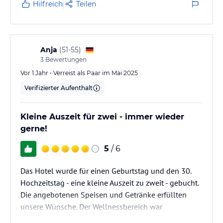
Negativ: Wenn ein Hotel SPA in seinem Namen führt,
Hilfreich
Teilen
erwarte ich Saunahandtücher und Bademantel auf
meinem Zimmer und nicht erst auf Nachfrage bzw.
gegen Gebühr.
Anja
(
51-55
)
3
Bewertungen
Vor 1 Jahr • Verreist als Paar im Mai 2025
Verifizierter Aufenthalt
Kleine Auszeit für zwei - immer wieder
gerne!
5
/ 6
Das Hotel wurde für einen Geburtstag und den 30.
Hochzeitstag - eine kleine Auszeit zu zweit - gebucht.
Die angebotenen Speisen und Getränke erfüllten
unsere Wünsche. Der Wellnessbereich war
außerordentlich vielfältig. Wir kommen gerne wieder.