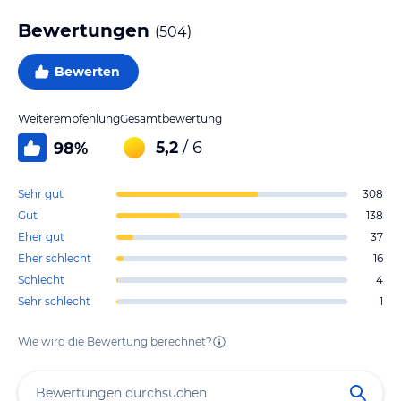
Bewertungen
(
504
)
Bewerten
Weiterempfehlung
Gesamtbewertung
5,2
/ 6
98
%
Sehr gut
308
Gut
138
Eher gut
37
Eher schlecht
16
Schlecht
4
Sehr schlecht
1
Wie wird die Bewertung berechnet?