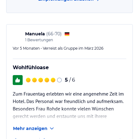
Manuela
(
66-70
)
1
Bewertungen
Vor 5 Monaten • Verreist als Gruppe im März 2026
Wohlfühloase
5
/ 6
Zum Frauentag erlebten wir eine angenehme Zeit im
Hotel. Das Personal war freundlich und aufmerksam.
Besonders Frau Rohde konnte vielen Wünschen
gerecht werden und erstaunte uns mit ihrere
Umsichtigkeit im Detail. Das Hotel bietet viel Komfort
Mehr anzeigen
bis hin zum Wellnesbereich. Das war eine schöne
Art,diesen Tag zu genießen und ist zu empfehlen.