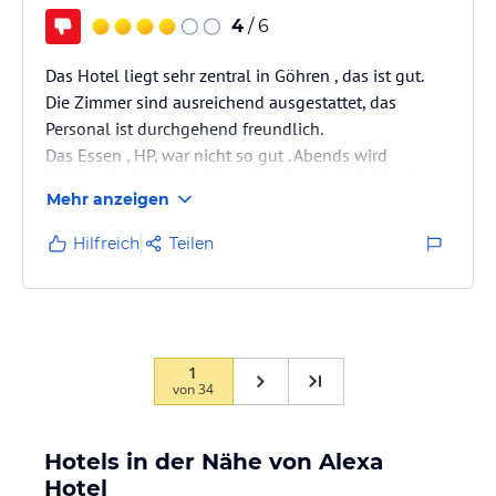
4
/ 6
Das Hotel liegt sehr zentral in Göhren , das ist gut.
Die Zimmer sind ausreichend ausgestattet, das
Personal ist durchgehend freundlich.
Das Essen , HP, war nicht so gut . Abends wird
TK Ware im Heißluftofen zubereitet, da kein Koch
Mehr anzeigen
vorhanden ist . Es gab fast jeden Tag Hähnchen -
CordonBlue, Hähnchenschnitzel, Hähnchenkeulen
Hilfreich
Teilen
und Hähnchenschnitzel ohne Panade. Einmal war
durchwachsener Kassler .Ein Fischgericht war auch
jeden Tag , nur wiederholte sich auch hier nach 2
Tagen das Essen . Nix mit Hausmannskost -…
1
von
34
Hotels in der Nähe von Alexa
Hotel