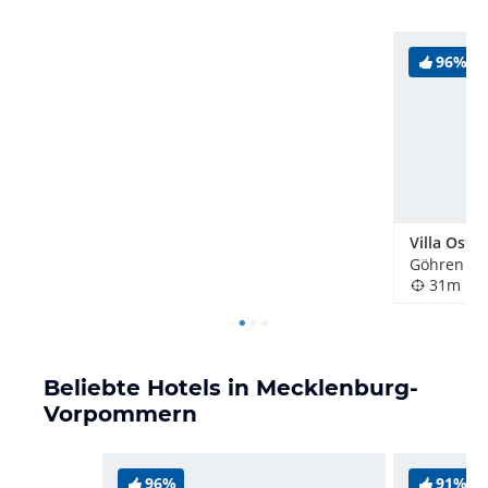
96%
Villa Osts
Göhren au
31m
Beliebte Hotels in Mecklenburg-
Vorpommern
96%
91%