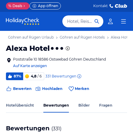
%
Deals
App öffnen
Kontakt
Hotel, Reiseziel
b
Göhren auf Rügen Urlaub
Göhren auf Rügen Hotels
Alexa Hotel
Alexa Hotel
Poststraße 10 18586 Ostseebad Göhren Deutschland
Auf Karte anzeigen
331
Bewertungen
87%
4,8
/ 6
Bewerten
Hochladen
Merken
Hotelübersicht
Bewertungen
Bilder
Fragen
Bewertungen
(
331
)