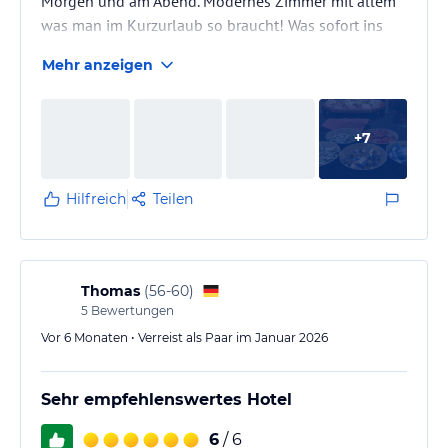
Morgen und am Abend. Modernes Zimmer mit allem
was man im Kurzurlaub so braucht! Was sofort ins
Auge fällt ist die Sauberkeit in allen Räumen und
Mehr anzeigen
Bereichen des Hauses. Unbedingt erwähnenswert war
die angenehm warme Atmosphäre im Hotel, während
draußen bei Minus 10 Grad C und schneidendem
+
7
Ostwind das Meer zu Eis erstarrte!
Hilfreich
Teilen
Thomas
(
56-60
)
5
Bewertungen
Vor 6 Monaten • Verreist als Paar im Januar 2026
Sehr empfehlenswertes Hotel
6
/ 6