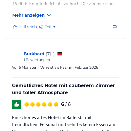
15,00 €. Empfinde ich als zu hoch. Die Zimmer sind
sauber aber leider nicht klimatisiert. Es gibt keine
Mehr anzeigen
Klimaanlage, Rollos oder Jalousien um die Wärme
abzuschirmen. Nur die Vorhänge reichen leider nicht
Hilfreich
Teilen
aus. Ein Wäscheständer im Sommer zum Handtücher
und Badesachen trocknen wäre toll. Im Bad
funktioniert der Heizkörper bei sommerlichen
Außentemperaturen nicht. Die Außenanlagen…
Burkhard
(
71+
)
1
Bewertungen
Vor 6 Monaten • Verreist als Paar im Februar 2026
Gemütliches Hotel mit sauberem Zimmer
und toller Atmosphäre
6
/ 6
Ein schönes altes Hotel im Bäderstil mit
freundlichem Personal und sehr leckerem Essen am