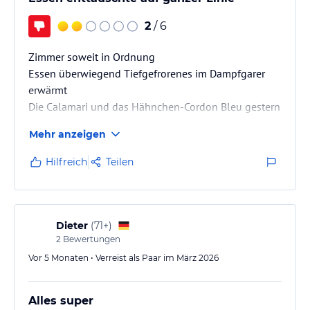
2
/ 6
Zimmer soweit in Ordnung
Essen überwiegend Tiefgefrorenes im Dampfgarer
erwärmt
Die Calamari und das Hähnchen-Cordon Bleu gestern
waren wie Gummi
Mehr anzeigen
Das einzige Gewürz in der Küche scheint Knoblauch
zu sein
Hilfreich
Teilen
Saucen und Nachspeisen instant aus der Tüte
Dieter
(
71+
)
2
Bewertungen
Vor 5 Monaten • Verreist als Paar im März 2026
Alles super