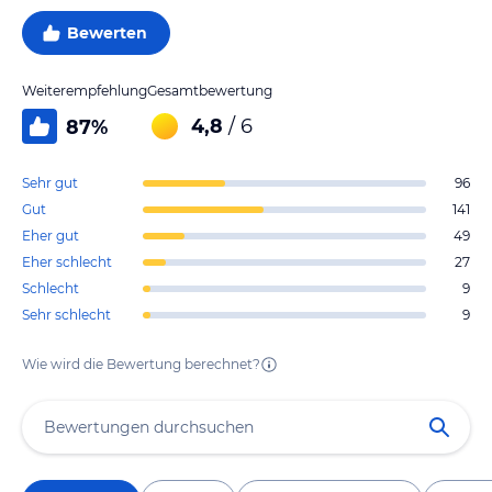
Bewerten
Weiterempfehlung
Gesamtbewertung
4,8
/ 6
87
%
Sehr gut
96
Gut
141
Eher gut
49
Eher schlecht
27
Schlecht
9
Sehr schlecht
9
Wie wird die Bewertung berechnet?