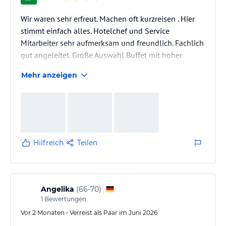
Wir waren sehr erfreut. Machen oft kurzreisen . Hier
stimmt einfach alles. Hotelchef und Service
Mitarbeiter sehr aufmerksam und freundlich. Fachlich
gut angeleitet. Große Auswahl Buffet mit hoher
Qualität. Preis unschlagbar in der Region. Sehr sauber
Mehr anzeigen
das gesamte Hotel und der Pool sehr warm.
Unbedingt mal besuchen
Hilfreich
Teilen
Angelika
(
66-70
)
1
Bewertungen
Vor 2 Monaten • Verreist als Paar im Juni 2026