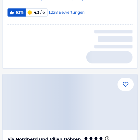
1.228
Bewertungen
63%
4,3
/ 6
aja Nordperd und Villen Göhren