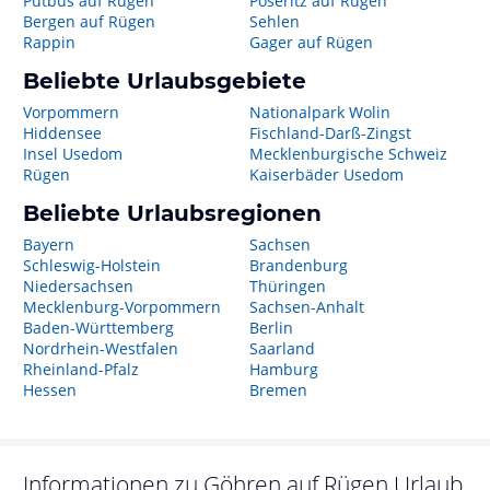
Putbus auf Rügen
Poseritz auf Rügen
Bergen auf Rügen
Sehlen
Rappin
Gager auf Rügen
Beliebte Urlaubsgebiete
Vorpommern
Nationalpark Wolin
Hiddensee
Fischland-Darß-Zingst
Insel Usedom
Mecklenburgische Schweiz
Rügen
Kaiserbäder Usedom
Beliebte Urlaubsregionen
Bayern
Sachsen
Schleswig-Holstein
Brandenburg
Niedersachsen
Thüringen
Mecklenburg-Vorpommern
Sachsen-Anhalt
Baden-Württemberg
Berlin
Nordrhein-Westfalen
Saarland
Rheinland-Pfalz
Hamburg
Hessen
Bremen
Informationen zu
Göhren auf Rügen
Urlaub