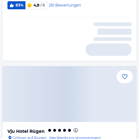
261
Bewertungen
83%
4,8
/ 6
Vju Hotel Rügen
Göhren auf Rügen
·
Mecklenburg-Vorpommern