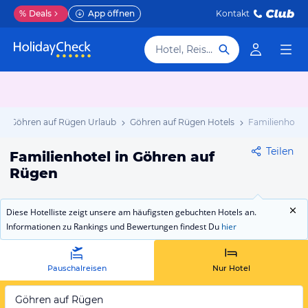
%
Deals
App öffnen
Kontakt
Hotel, Reiseziel
Göhren auf Rügen Urlaub
Göhren auf Rügen Hotels
Familienhotel
Teilen
Familienhotel in Göhren auf
Rügen
Diese Hotelliste zeigt unsere am häufigsten gebuchten Hotels an.
Informationen zu Rankings und Bewertungen findest Du
hier
Pauschalreisen
Nur Hotel
Göhren auf Rügen