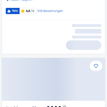
506
Bewertungen
70%
4,5
/ 6