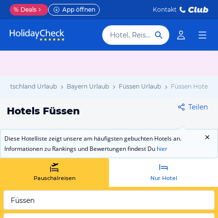
%
Deals
App öffnen
Kontakt
Hotel, Reiseziel
Deutschland Urlaub
Bayern Urlaub
Füssen Urlaub
Füssen Hotels
Teilen
Hotels Füssen
Diese Hotelliste zeigt unsere am häufigsten gebuchten Hotels an.
Informationen zu Rankings und Bewertungen findest Du
hier
Pauschalreisen
Nur Hotel
Füssen