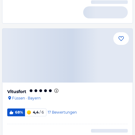
Vitusfort
Füssen
·
Bayern
17
Bewertungen
68%
4,4
/ 6