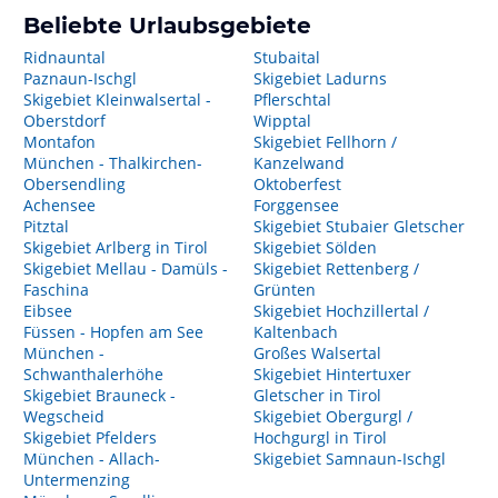
Beliebte Urlaubsgebiete
Ridnauntal
Stubaital
Paznaun-Ischgl
Skigebiet Ladurns
Skigebiet Kleinwalsertal -
Pflerschtal
Oberstdorf
Wipptal
Montafon
Skigebiet Fellhorn /
München - Thalkirchen-
Kanzelwand
Obersendling
Oktoberfest
Achensee
Forggensee
Pitztal
Skigebiet Stubaier Gletscher
Skigebiet Arlberg in Tirol
Skigebiet Sölden
Skigebiet Mellau - Damüls -
Skigebiet Rettenberg /
Faschina
Grünten
Eibsee
Skigebiet Hochzillertal /
Füssen - Hopfen am See
Kaltenbach
München -
Großes Walsertal
Schwanthalerhöhe
Skigebiet Hintertuxer
Skigebiet Brauneck -
Gletscher in Tirol
Wegscheid
Skigebiet Obergurgl /
Skigebiet Pfelders
Hochgurgl in Tirol
München - Allach-
Skigebiet Samnaun-Ischgl
Untermenzing