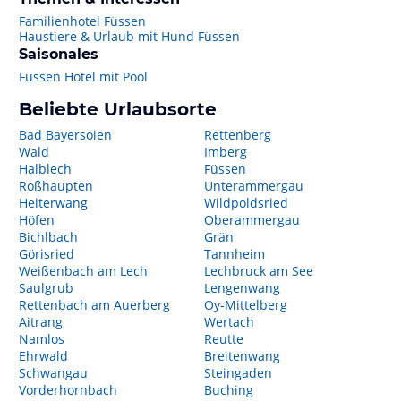
Familienhotel Füssen
Haustiere & Urlaub mit Hund Füssen
Saisonales
Füssen Hotel mit Pool
Beliebte Urlaubsorte
Bad Bayersoien
Rettenberg
Wald
Imberg
Halblech
Füssen
Roßhaupten
Unterammergau
Heiterwang
Wildpoldsried
Höfen
Oberammergau
Bichlbach
Grän
Görisried
Tannheim
Weißenbach am Lech
Lechbruck am See
Saulgrub
Lengenwang
Rettenbach am Auerberg
Oy-Mittelberg
Aitrang
Wertach
Namlos
Reutte
Ehrwald
Breitenwang
Schwangau
Steingaden
Vorderhornbach
Buching