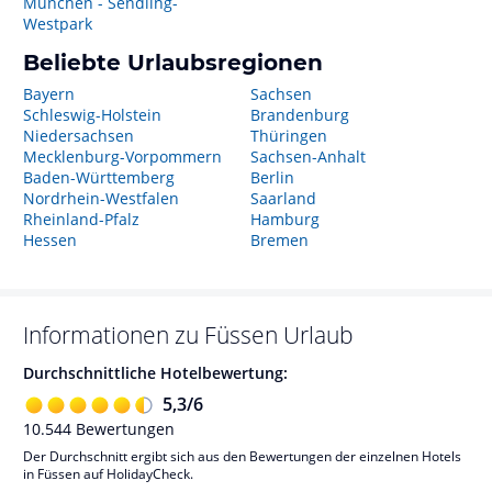
München - Sendling-
Westpark
Beliebte Urlaubsregionen
Bayern
Sachsen
Schleswig-Holstein
Brandenburg
Niedersachsen
Thüringen
Mecklenburg-Vorpommern
Sachsen-Anhalt
Baden-Württemberg
Berlin
Nordrhein-Westfalen
Saarland
Rheinland-Pfalz
Hamburg
Hessen
Bremen
Informationen zu
Füssen
Urlaub
Durchschnittliche Hotelbewertung:
5,3
/
6
10.544
Bewertungen
Der Durchschnitt ergibt sich aus den Bewertungen der einzelnen Hotels
in Füssen auf HolidayCheck.