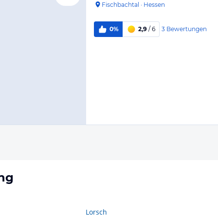
Fischbachtal
·
Hessen
3
Bewertungen
0%
2,9
/ 6
ng
Lorsch