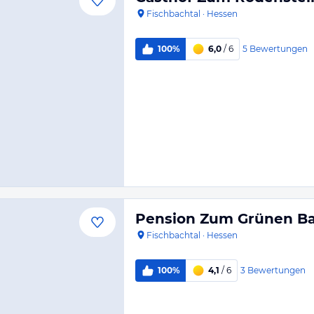
Fischbachtal
·
Hessen
5
Bewertungen
100%
6,0
/ 6
Pension Zum Grünen B
Fischbachtal
·
Hessen
3
Bewertungen
100%
4,1
/ 6