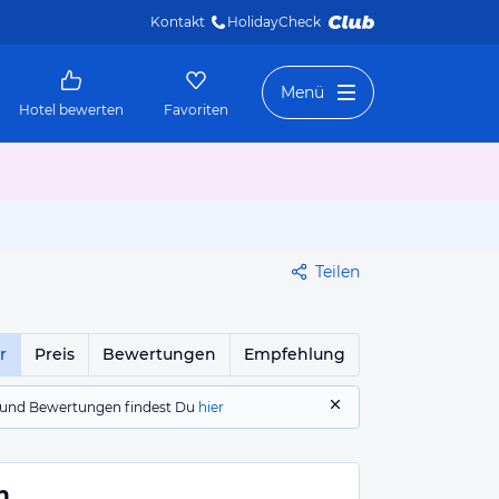
Kontakt
HolidayCheck 
Menü
Hotel bewerten
Favoriten
Teilen
r
Preis
Bewertungen
Empfehlung
gs und Bewertungen findest Du
hier
n