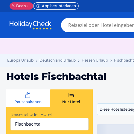
%
Deals
App herunterladen
Europa Urlaub
Deutschland Urlaub
Hessen Urlaub
Fischbacht
Hotels Fischbachtal
Pauschalreisen
Nur Hotel
Diese Hotelliste z
Reiseziel oder Hotel
Fischbachtal