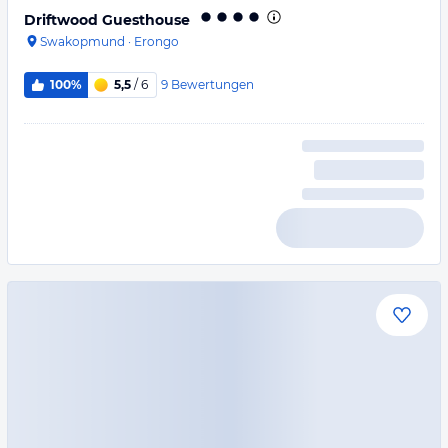
Driftwood Guesthouse
Swakopmund
·
Erongo
9
Bewertungen
100%
5,5
/ 6