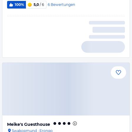
6
Bewertungen
100%
5,0
/ 6
Meike's Guesthouse
Swakopmund
·
Erongo