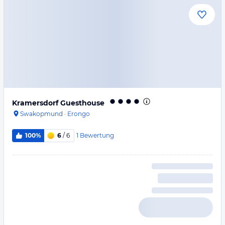
Kramersdorf Guesthouse
Swakopmund
·
Erongo
1
Bewertung
100%
6
/ 6