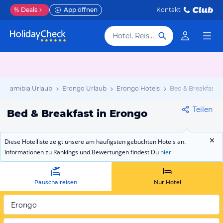
%
Deals
App öffnen
Kontakt
Hotel, Reiseziel
Namibia Urlaub
Erongo Urlaub
Erongo Hotels
Bed & Breakfast
Teilen
Bed & Breakfast in Erongo
Diese Hotelliste zeigt unsere am häufigsten gebuchten Hotels an.
Informationen zu Rankings und Bewertungen findest Du
hier
Pauschalreisen
Nur Hotel
Erongo