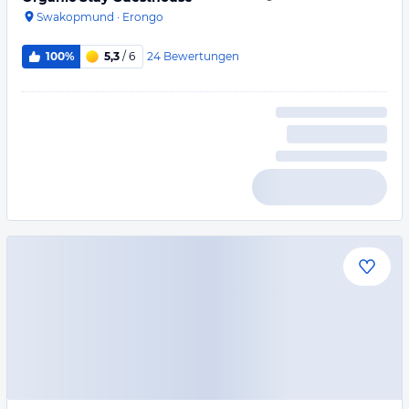
Swakopmund
·
Erongo
24
Bewertungen
100%
5,3
/ 6