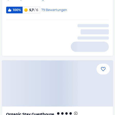
79
Bewertungen
100%
5,7
/ 6
Organic Stay Guesthouse