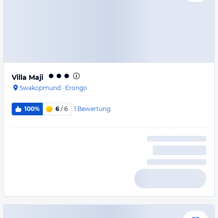
Villa Maji
Swakopmund
·
Erongo
1
Bewertung
100%
6
/ 6