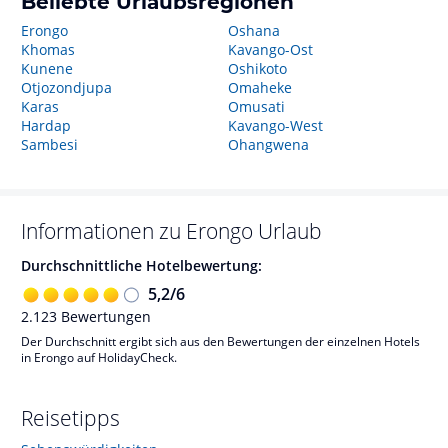
Beliebte Urlaubsregionen
Erongo
Oshana
Khomas
Kavango-Ost
Kunene
Oshikoto
Otjozondjupa
Omaheke
Karas
Omusati
Hardap
Kavango-West
Sambesi
Ohangwena
Informationen zu
Erongo
Urlaub
Durchschnittliche Hotelbewertung:
5,2
/
6
2.123
Bewertungen
Der Durchschnitt ergibt sich aus den Bewertungen der einzelnen Hotels
in Erongo auf HolidayCheck.
Reisetipps