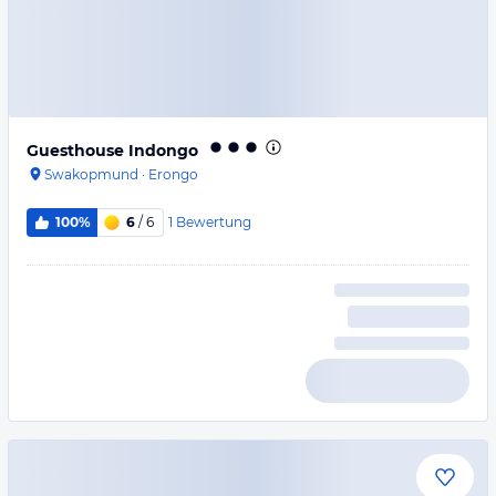
Guesthouse Indongo
Swakopmund
·
Erongo
1
Bewertung
100%
6
/ 6