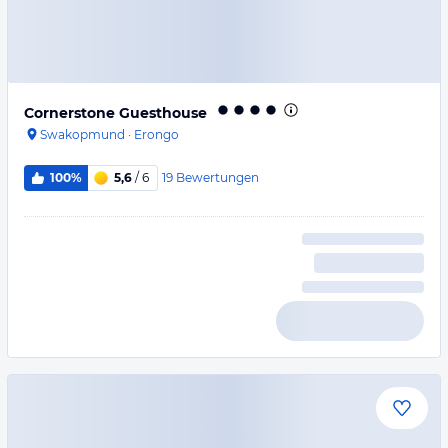
Cornerstone Guesthouse
Swakopmund
·
Erongo
19
Bewertungen
100%
5,6
/ 6