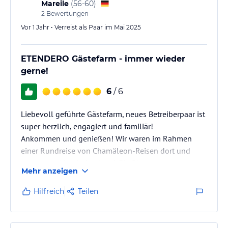
Mareile
(
56-60
)
2
Bewertungen
Vor 1 Jahr • Verreist als Paar im Mai 2025
ETENDERO Gästefarm - immer wieder
gerne!
6
/ 6
Liebevoll geführte Gästefarm, neues Betreiberpaar ist
super herzlich, engagiert und familiär!
Ankommen und genießen! Wir waren im Rahmen
einer Rundreise von Chamäleon-Reisen dort und
es war total beeindruckend. Ein Platz zum
Mehr anzeigen
runterkommen und ankommen! Das Essen war
übrigens auch
Hilfreich
Teilen
super lecker! Nadine und Bernd sind einfach klasse!!