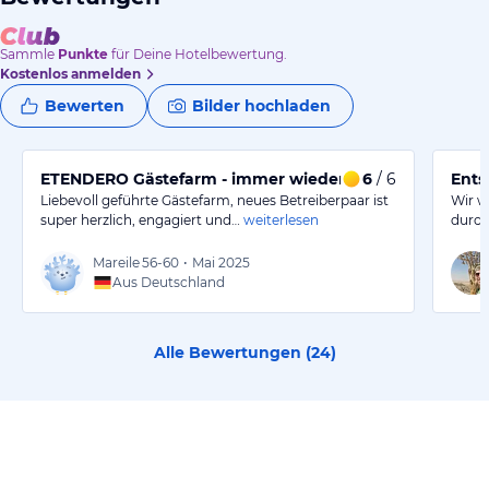
Sammle
Punkte
für Deine Hotelbewertung.
Kostenlos anmelden
Bewerten
Bilder hochladen
ETENDERO Gästefarm - immer wieder gerne!
6
/ 6
Ents
Liebevoll geführte Gästefarm, neues Betreiberpaar ist
Wir w
super herzlich, engagiert und…
weiterlesen
durch
Mareile
56-60
•
Mai 2025
Aus Deutschland
Alle Bewertungen (
24
)