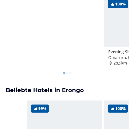
100%
Evening S
Omaruru, 
28,9km
Beliebte Hotels in Erongo
99%
100%