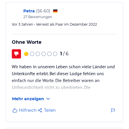
weil es ein anderes Leben zeigt. Für uns war es eine
weitere Art Namibia kennenzulernen.
Petra
(
56-60
)
27
Bewertungen
Die geräumigen…
Vor 3 Jahren • Verreist als Paar im Dezember 2022
Ohne Worte
1
/ 6
Wir haben in unserem Leben schon viele Länder und
Unterkünfte erlebt. Bei dieser Lodge fehlen uns
einfach nur die Worte. Die Betreiber waren an
Unfreundichkeit nicht zu überbieten. Die
Beleidigungen gegenüber den Gästen kann man hier
Mehr anzeigen
gar nicht im Einzelnen wiedergeben. Das Benehmen
gegenüber den Mitarbeitern war unerträglich und hat
Hilfreich
Teilen
uns an längst vergangene Zeiten erinnert. Wir können
den Reiseveranstaltern nur raten diese Unterkunft
aus Ihren Angeboten zu nehmen.