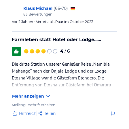
einen Sundowner unternehmen
Klaus Michael
(
66-70
)
83
Bewertungen
Vor 2 Jahren • Verreist als Paar im Oktober 2023
Farmleben statt Hotel oder Lodge......
4
/ 6
Die dritte Station unserer Genießer Reise „Namibia
Mahango“ nach der Onjala Lodge und der Lodge
Etosha Village war die Gästefarm Etendero. Die
Entfernung von Etosha zur Gästefarm bei Omaruru
beträgt ca. 280 km.
Mehr anzeigen
Die Farm zeigt das normale Farmleben und wird von
Meilengutschrift erhalten
Regine und Horst in familiärer Atmosphäre geführt.
Hilfreich
Teilen
Die Farm ist nicht mit einer Lodge oder Hotel
vergleichbar. Der Unterschied wird schnell bewußt,