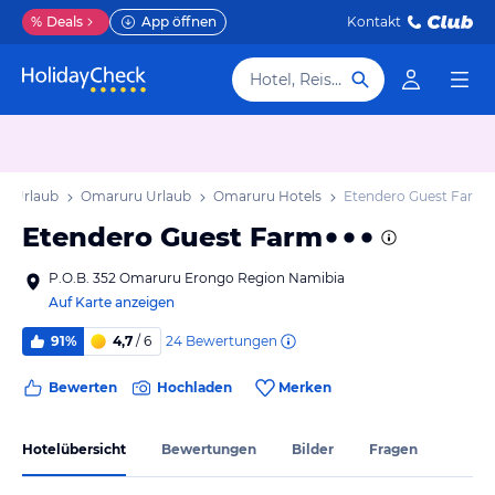
%
Deals
App öffnen
Kontakt
Hotel, Reiseziel
o Urlaub
Omaruru Urlaub
Omaruru Hotels
Etendero Guest Farm
Etendero Guest Farm
P.O.B. 352 Omaruru Erongo Region Namibia
Auf Karte anzeigen
24
Bewertungen
91%
4,7
/ 6
Bewerten
Hochladen
Merken
Hotelübersicht
Bewertungen
Bilder
Fragen