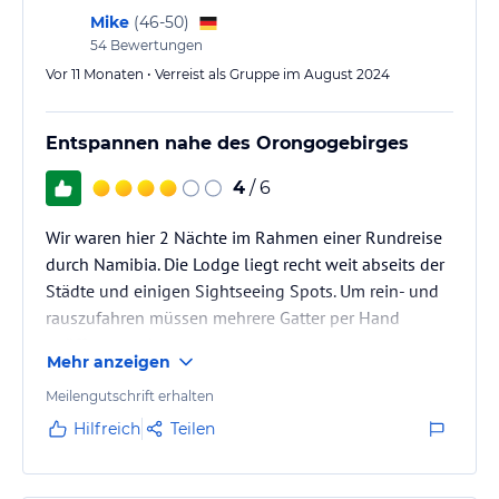
Mike
(
46-50
)
54
Bewertungen
Vor 11 Monaten • Verreist als Gruppe im August 2024
Entspannen nahe des Orongogebirges
4
/ 6
Wir waren hier 2 Nächte im Rahmen einer Rundreise
durch Namibia. Die Lodge liegt recht weit abseits der
Städte und einigen Sightseeing Spots. Um rein- und
rauszufahren müssen mehrere Gatter per Hand
geöffnet werden.
Mehr anzeigen
Landschaftlich liegt sie sehr schön. Man kann nachts
den Sternenhimmel sehen. Zimmer sind o.k. Das
Meilengutschrift erhalten
Essen war sehr gut und wurde jeden Abend frisch
Hilfreich
Teilen
zubereitet, auch vegetarisches war kein Problem. Man
konnte eine Wanderung zum nahen Hausberg für