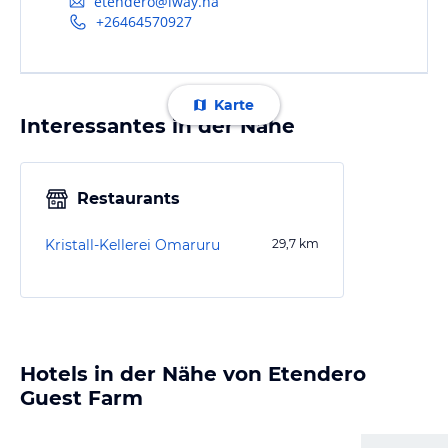
etendero@iway.na
+26464570927
Karte
Interessantes in der Nähe
Restaurants
Kristall-Kellerei Omaruru
29,7
km
Hotels in der Nähe von Etendero
Guest Farm