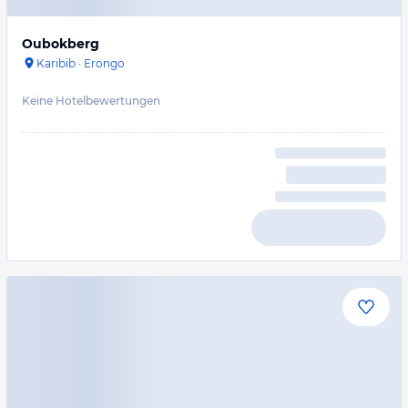
Oubokberg
Karibib
·
Erongo
Keine Hotelbewertungen