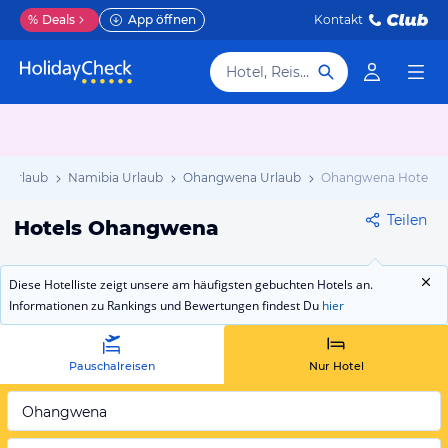
%
Deals
App öffnen
Kontakt
Hotel, Reiseziel
a Urlaub
Namibia Urlaub
Ohangwena Urlaub
Ohangwena Hotels
Teilen
Hotels Ohangwena
Diese Hotelliste zeigt unsere am häufigsten gebuchten Hotels an.
Informationen zu Rankings und Bewertungen findest Du
hier
Pauschalreisen
Nur Hotel
Ohangwena