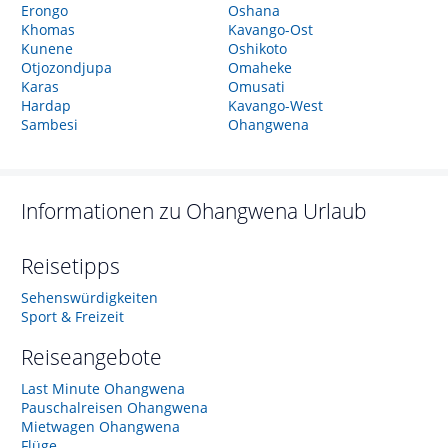
Erongo
Oshana
Khomas
Kavango-Ost
Kunene
Oshikoto
Otjozondjupa
Omaheke
Karas
Omusati
Hardap
Kavango-West
Sambesi
Ohangwena
Informationen zu
Ohangwena
Urlaub
Reisetipps
Sehenswürdigkeiten
Sport & Freizeit
Reiseangebote
Last Minute Ohangwena
Pauschalreisen Ohangwena
Mietwagen Ohangwena
Flüge