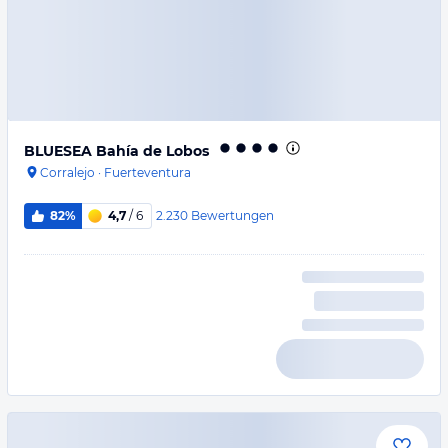
BLUESEA Bahía de Lobos
Corralejo
·
Fuerteventura
2.230
Bewertungen
82%
4,7
/ 6