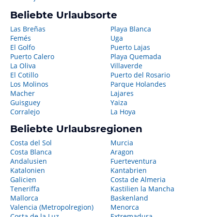
Beliebte Urlaubsorte
Las Breñas
Playa Blanca
Femés
Uga
El Golfo
Puerto Lajas
Puerto Calero
Playa Quemada
La Oliva
Villaverde
El Cotillo
Puerto del Rosario
Los Molinos
Parque Holandes
Macher
Lajares
Guisguey
Yaiza
Corralejo
La Hoya
Beliebte Urlaubsregionen
Costa del Sol
Murcia
Costa Blanca
Aragon
Andalusien
Fuerteventura
Katalonien
Kantabrien
Galicien
Costa de Almeria
Teneriffa
Kastilien la Mancha
Mallorca
Baskenland
Valencia (Metropolregion)
Menorca
Costa de la Luz
Extremadura