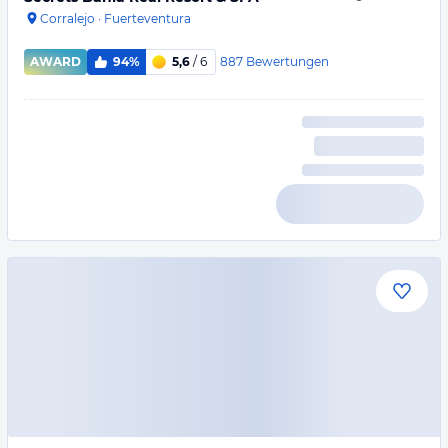
Corralejo
·
Fuerteventura
887
Bewertungen
AWARD
94%
5,6
/ 6