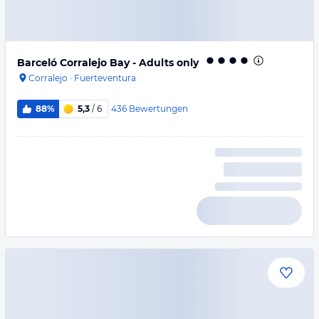
Barceló Corralejo Bay - Adults only
Corralejo
·
Fuerteventura
436
Bewertungen
88%
5,3
/ 6