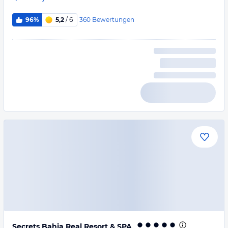
360
Bewertungen
96%
5,2
/ 6
Secrets Bahia Real Resort & SPA