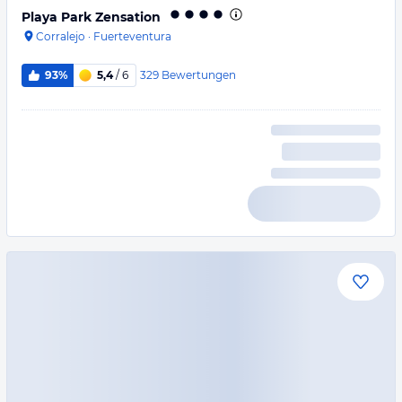
Playa Park Zensation
Corralejo
·
Fuerteventura
329
Bewertungen
93%
5,4
/ 6