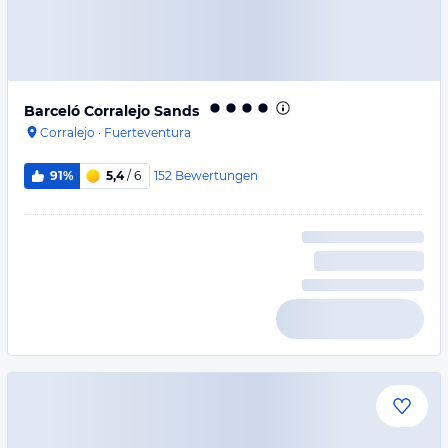
Barceló Corralejo Sands
Corralejo
·
Fuerteventura
152
Bewertungen
91%
5,4
/ 6