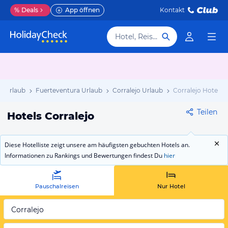
%
Deals
App öffnen
Kontakt
Hotel, Reiseziel
n Urlaub
Fuerteventura Urlaub
Corralejo Urlaub
Corralejo Hotels
Teilen
Hotels Corralejo
Diese Hotelliste zeigt unsere am häufigsten gebuchten Hotels an.
Informationen zu Rankings und Bewertungen findest Du
hier
Pauschalreisen
Nur Hotel
Corralejo