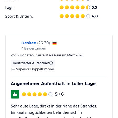
Lage
5,5
Sonstige Einrichtungen und Services
Sport & Unterh.
4,8
Im Hotel H10 Ocean Dunas 4*, Adults Only“ werden Sie eine Welt
voller Erlebnisse in einer besonderen Atmosphäre bei Betreuung
und Service nur für Erwachsene kennenlernen. In einer vertrauten
und gemütlichen Atmosphäre können Sie höchsten Komfort und
Ruhe in unseren Hotelanlagen geniessen.
Desiree
(
26-30
)
4
Bewertungen
Hinweis:
Allgemeine und unverbindliche
Hoteliers-/Veranstalter-/Kataloginformationen. Alle Angaben
Vor 5 Monaten • Verreist als Paar im März 2026
ohne Gewähr und ohne Prüfung durch HolidayCheck. Bitte
Verifizierter Aufenthalt
lies vor der Buchung die verbindlichen
Angebotsdetails
des
Superior Doppelzimmer
jeweiligen Veranstalters.
Angenehmer Aufenthalt in toller Lage
5
/ 6
Sehr gute Lage, direkt in der Nähe des Strandes.
Einkaufsmöglichkeiten befinden sich in