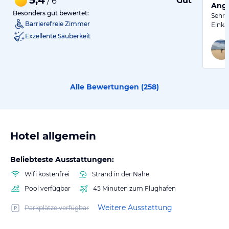
Gut
/ 6
Ange
Besonders gut bewertet:
Sehr 
Barrierefreie Zimmer
Einka
Exzellente Sauberkeit
Alle Bewertungen (
258
)
Hotel allgemein
Beliebteste Ausstattungen:
Wifi kostenfrei
Strand in der Nähe
Pool verfügbar
45 Minuten zum Flughafen
Weitere Ausstattung
Parkplätze verfügbar