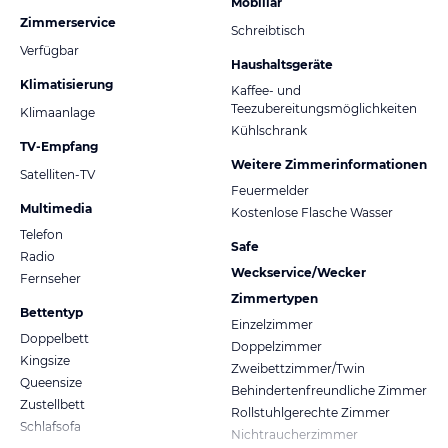
Mobiliar
Zimmerservice
Schreibtisch
Verfügbar
Haushaltsgeräte
Klimatisierung
Kaffee- und
Teezubereitungsmöglichkeiten
Klimaanlage
Kühlschrank
TV-Empfang
Weitere Zimmerinformationen
Satelliten-TV
Feuermelder
Multimedia
Kostenlose Flasche Wasser
Telefon
Safe
Radio
Weckservice/Wecker
Fernseher
Zimmertypen
Bettentyp
Einzelzimmer
Doppelbett
Doppelzimmer
Kingsize
Zweibettzimmer/Twin
Queensize
Behindertenfreundliche Zimmer
Zustellbett
Rollstuhlgerechte Zimmer
Schlafsofa
Nichtraucherzimmer