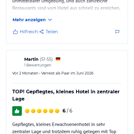
unmittelbarer Umgebung, und auch zahlreiche
Restaurants sind vom Hotel aus schnell zu erreichen.
Mehr anzeigen
Wir hatten ein schönes Zimmer, an dem es nichts zu
beanstanden gab.
Hilfreich
Teilen
Mit dem Frühstück waren wir durchaus zufrieden.
Dieses fand in Buffet vorm statt. Uns hat es an nichts
gefehlt.
Martin
(
51-55
)
Das Abendessen war so gestaltet: Vorspeisen und
1
Bewertungen
Desserts kann man sich am Buffet selbst
Vor 2 Monaten • Verreist als Paar im Juni 2026
zusammenstellen, während die Hauptspeise à la
carte serviert…
TOP! Gepflegtes, kleines Hotel in zentraler
Lage
6
/ 6
Gepflegtes, kleines Erwachsenenhotel in sehr
zentraler Lage und trotzdem ruhig gelegen mit Top