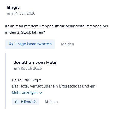
Birgit
am
14. Juli 2026
Kann man mit dem Treppenlift für behinderte Personen bis
in den 2. Stock fahren?
Frage beantworten
Melden
Jonathan
vom Hotel
am
15. Juli 2026
Hallo Frau Birgit.
Das Hotel verfügt über ein Erdgeschoss und ein
Obergeschoss. Der Sessellift fährt ins Obergeschoss.
Mehr anzeigen
Mit freundlichen Grüßen
Melden
Hilfreich
0