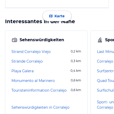
Karte
Interessantes in der Nähe
Sehenswürdigkeiten
Spor
Strand Corralejo Viejo
0,2
km
Last Minu
Strände Corralejo
0,3
km
Corralej
Playa Galera
0,4
km
Surfzent
Monumento al Marinero
0,6
km
Touristeninformation Corralejo
0,6
km
Sport- un
Sehenswürdigkeiten in Corralejo
Corralejo