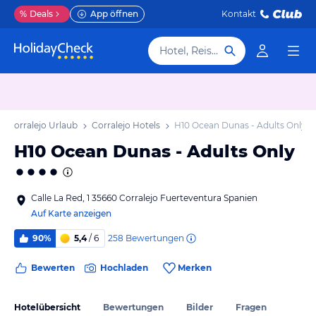
%
Deals
App öffnen
Kontakt
Hotel, Reiseziel
Corralejo Urlaub
Corralejo Hotels
H10 Ocean Dunas - Adults Only
H10 Ocean Dunas - Adults Only
Calle La Red, 1 35660 Corralejo Fuerteventura Spanien
Auf Karte anzeigen
258
Bewertungen
90%
5,4
/ 6
Bewerten
Hochladen
Merken
Hotelübersicht
Bewertungen
Bilder
Fragen