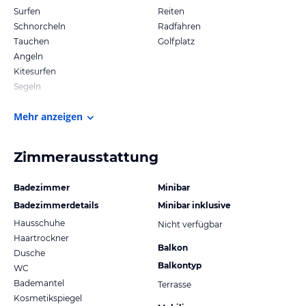
Surfen
Reiten
Schnorcheln
Radfahren
Tauchen
Golfplatz
Angeln
Kitesurfen
Segeln
Mehr anzeigen
Zimmerausstattung
Badezimmer
Minibar
Badezimmerdetails
Minibar inklusive
Hausschuhe
Nicht verfügbar
Haartrockner
Balkon
Dusche
Balkontyp
WC
Bademantel
Terrasse
Kosmetikspiegel