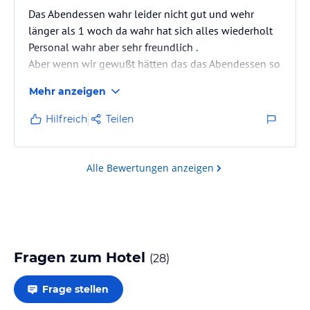
Das Abendessen wahr leider nicht gut und wehr
länger als 1 woch da wahr hat sich alles wiederholt
Personal wahr aber sehr freundlich .
Aber wenn wir gewußt hätten das das Abendessen so
Geschmack los und langweilig ist hätten wir nur mit
Mehr anzeigen
Frühstück gebucht
Hilfreich
Teilen
Alle Bewertungen anzeigen
Fragen zum Hotel
(
28
)
Frage stellen