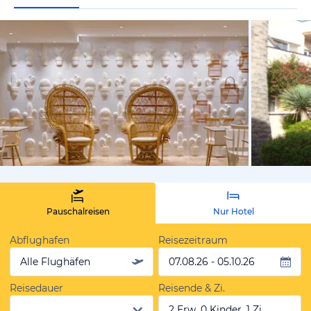
vom Hotelie
Pauschalreisen
Nur Hotel
Abflughafen
Reisezeitraum
Alle Flughäfen
07.08.26 - 05.10.26
Reisedauer
Reisende & Zi.
2 Erw, 0 Kinder, 1 Zi.