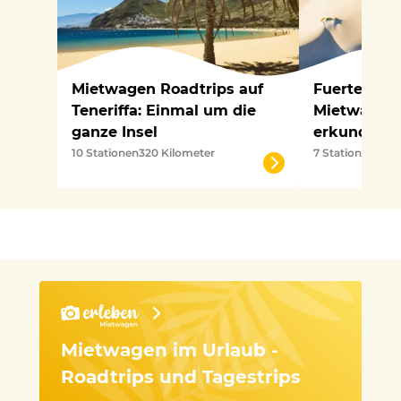
Mietwagen Roadtrips auf
Fuertevent
Teneriffa: Einmal um die
Mietwagen-
ganze Insel
erkunden
10 Stationen
320 Kilometer
7 Stationen
230 
Mietwagen im Urlaub -
Roadtrips und Tagestrips