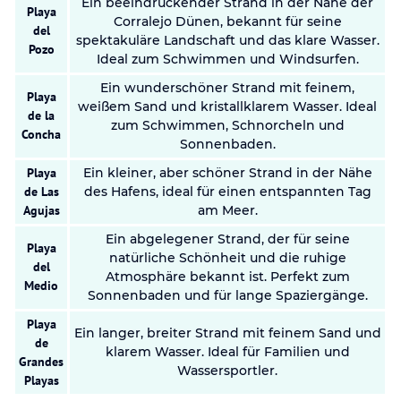
Ein beeindruckender Strand in der Nähe der
Playa
Corralejo Dünen, bekannt für seine
del
spektakuläre Landschaft und das klare Wasser.
Pozo
Ideal zum Schwimmen und Windsurfen.
Ein wunderschöner Strand mit feinem,
Playa
weißem Sand und kristallklarem Wasser. Ideal
de la
zum Schwimmen, Schnorcheln und
Concha
Sonnenbaden.
Playa
Ein kleiner, aber schöner Strand in der Nähe
de Las
des Hafens, ideal für einen entspannten Tag
Agujas
am Meer.
Ein abgelegener Strand, der für seine
Playa
natürliche Schönheit und die ruhige
del
Atmosphäre bekannt ist. Perfekt zum
Medio
Sonnenbaden und für lange Spaziergänge.
Playa
Ein langer, breiter Strand mit feinem Sand und
de
klarem Wasser. Ideal für Familien und
Grandes
Wassersportler.
Playas