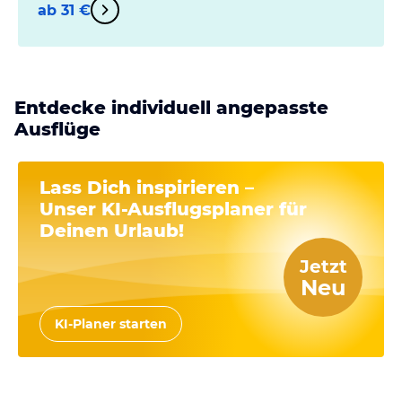
ab 31 €
Entdecke individuell angepasste
Ausflüge
Lass Dich inspirieren –
Unser
KI-Ausflugsplaner
für
Deinen Urlaub!
Jetzt
Neu
KI-Planer starten