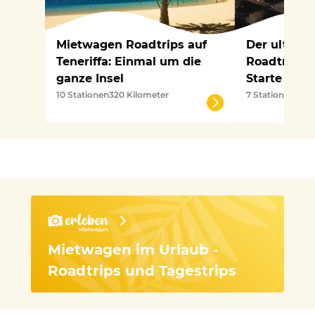
Mietwagen Roadtrips auf
Der ultima
Teneriffa: Einmal um die
Roadtrip du
ganze Insel
Starte Dein
10 Stationen
320 Kilometer
7 Stationen
250 
Mietwagen im Urlaub -
Roadtrips und Tagestrips