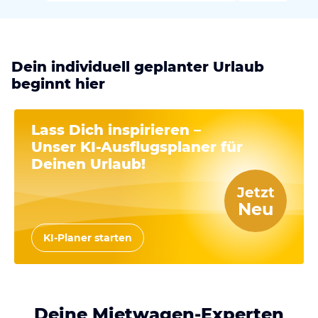
Dein individuell geplanter Urlaub
beginnt hier
Lass Dich inspirieren –
Unser
KI-Ausflugsplaner
für
Deinen Urlaub!
Jetzt
Neu
KI-Planer starten
Deine Mietwagen-Experten