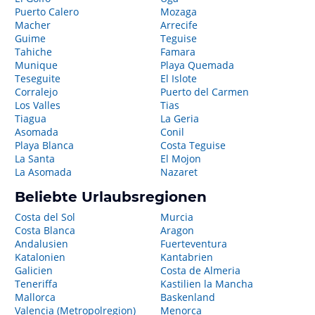
Puerto Calero
Mozaga
Macher
Arrecife
Guime
Teguise
Tahiche
Famara
Munique
Playa Quemada
Teseguite
El Islote
Corralejo
Puerto del Carmen
Los Valles
Tias
Tiagua
La Geria
Asomada
Conil
Playa Blanca
Costa Teguise
La Santa
El Mojon
La Asomada
Nazaret
Beliebte Urlaubsregionen
Costa del Sol
Murcia
Costa Blanca
Aragon
Andalusien
Fuerteventura
Katalonien
Kantabrien
Galicien
Costa de Almeria
Teneriffa
Kastilien la Mancha
Mallorca
Baskenland
Valencia (Metropolregion)
Menorca