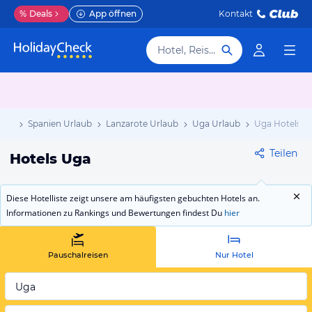
%
Deals
App öffnen
Kontakt
Hotel, Reiseziel
aub
Spanien Urlaub
Lanzarote Urlaub
Uga Urlaub
Uga Hotels
Teilen
Hotels Uga
Diese Hotelliste zeigt unsere am häufigsten gebuchten Hotels an.
Informationen zu Rankings und Bewertungen findest Du
hier
Pauschalreisen
Nur Hotel
Uga