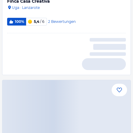
Finca Casa Creativa
Uga
·
Lanzarote
2
Bewertungen
100%
5,4
/ 6