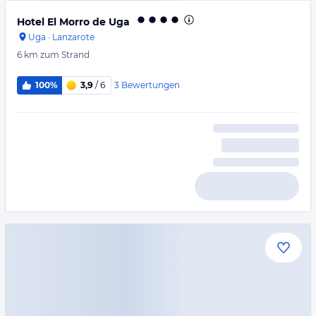
Hotel El Morro de Uga
Uga
·
Lanzarote
6 km
zum Strand
3
Bewertungen
100%
3,9
/ 6