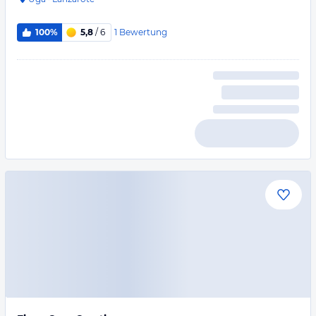
1
Bewertung
100%
5,8
/ 6