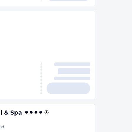
m
l & Spa
nd