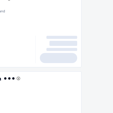
and
m