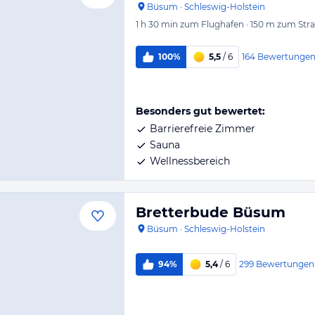
Büsum
·
Schleswig-Holstein
1 h 30 min
zum Flughafen
·
150 m
zum Str
164
Bewertunge
100%
5,5
/ 6
Besonders gut bewertet:
Barrierefreie Zimmer
Sauna
Wellnessbereich
Bretterbude Büsum
Büsum
·
Schleswig-Holstein
299
Bewertungen
94%
5,4
/ 6