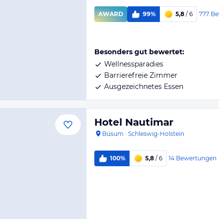
777
Be
AWARD
99%
5,8
/ 6
Besonders gut bewertet:
Wellnessparadies
Barrierefreie Zimmer
Ausgezeichnetes Essen
Hotel Nautimar
Büsum
·
Schleswig-Holstein
14
Bewertungen
100%
5,8
/ 6