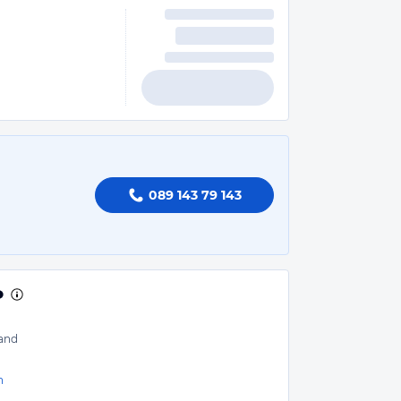
089 143 79 143
and
n