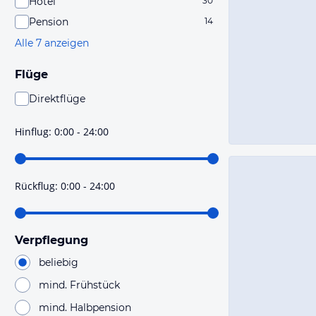
Hotel
30
Pension
14
Alle 7 anzeigen
Flüge
Direktflüge
Du findest mit dieser Einstellung Flüge, die mit sehr
hoher Wahrscheinlichkeit Direktflüge sind. Bitte
Hinflug
:
0:00 - 24:00
prüfe vor der Buchung noch einmal die Flugdetails.
Rückflug
:
0:00 - 24:00
Verpflegung
beliebig
mind. Frühstück
mind. Halbpension