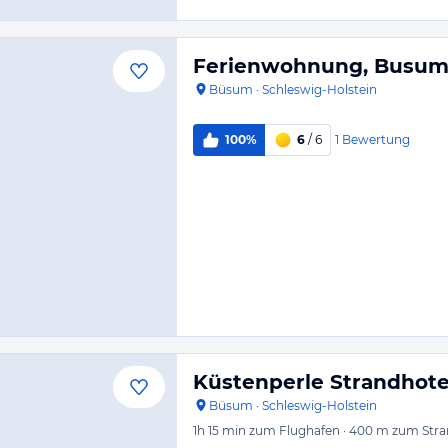
Ferienwohnung, Busu
Büsum
·
Schleswig-Holstein
1
Bewertung
100%
6
/ 6
Küstenperle Strandhote
Büsum
·
Schleswig-Holstein
1h 15 min
zum Flughafen
·
400 m
zum Stra