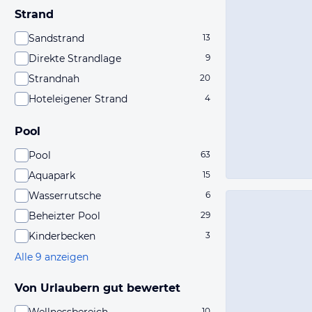
Strand
Sandstrand
13
Direkte Strandlage
9
Strandnah
20
Hoteleigener Strand
4
Pool
Pool
63
Aquapark
15
Wasserrutsche
6
Beheizter Pool
29
Kinderbecken
3
Alle 9 anzeigen
Von Urlaubern gut bewertet
10