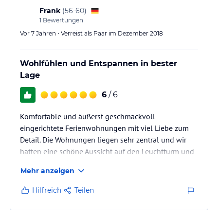
Frank
(
56-60
)
1
Bewertungen
Vor 7 Jahren • Verreist als Paar im Dezember 2018
Wohlfühlen und Entspannen in bester
Lage
6
/ 6
Komfortable und äußerst geschmackvoll
eingerichtete Ferienwohnungen mit viel Liebe zum
Detail. Die Wohnungen liegen sehr zentral und wir
hatten eine schöne Aussicht auf den Leuchtturm und
den Museumshafen.
Mehr anzeigen
Ein Urlaub in der Weissen Villa bedeutet für uns
immer wieder auf's Neue : Ankommen, wohlfühlen
Hilfreich
Teilen
und entspannen.