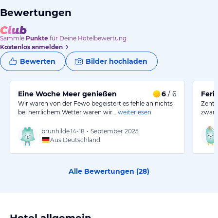
Bewertungen
Sammle
Punkte
für Deine Hotelbewertung.
Kostenlos anmelden
Bewerten
Bilder hochladen
Eine Woche Meer genießen
6
/ 6
Fer
Wir waren von der Fewo begeistert es fehle an nichts
Zentr
bei herrlichem Wetter waren wir…
weiterlesen
zwar 
brunhilde
14-18
•
September 2025
Aus Deutschland
Alle Bewertungen (
28
)
Hotel allgemein