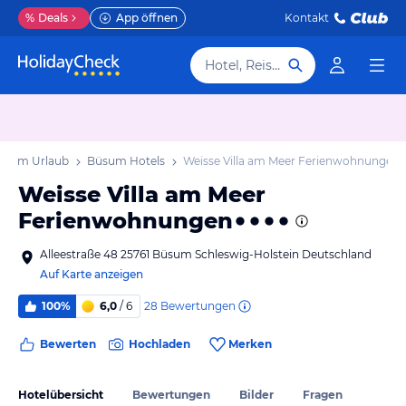
%
Deals
App öffnen
Kontakt
Hotel, Reiseziel
üsum Urlaub
Büsum Hotels
Weisse Villa am Meer Ferienwohnungen
Weisse Villa am Meer
Ferienwohnungen
Alleestraße 48 25761 Büsum Schleswig-Holstein Deutschland
Auf Karte anzeigen
28
Bewertungen
100%
6,0
/ 6
Bewerten
Hochladen
Merken
Hotelübersicht
Bewertungen
Bilder
Fragen