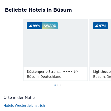
Beliebte Hotels in Büsum
99%
97%
AWARD
Küstenperle Strandhotel & Spa
Büsum, Deutschland
Büsum, De
Orte in der Nähe
Hotels
Westerdeichstrich