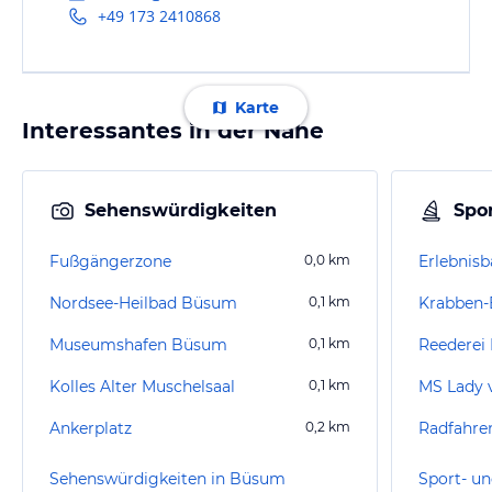
+49 173 2410868
Karte
Interessantes in der Nähe
Sehenswürdigkeiten
Spor
Fußgängerzone
0,0
km
Erlebnisb
Nordsee-Heilbad Büsum
0,1
km
Krabben-
Museumshafen Büsum
0,1
km
Reederei
Kolles Alter Muschelsaal
0,1
km
MS Lady
Ankerplatz
0,2
km
Radfahr
Sehenswürdigkeiten in Büsum
Sport- u