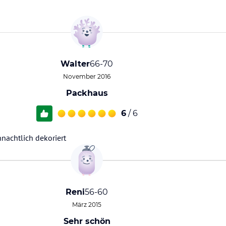
Walter
66-70
November 2016
Packhaus
6
/ 6
nachtlich dekoriert
Reni
56-60
März 2015
Sehr schön