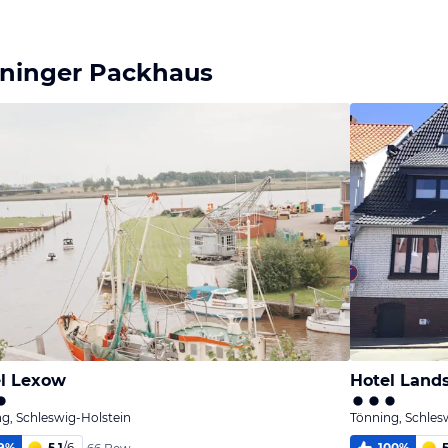
ninger Packhaus
l Lexow
Hotel Land
g, Schleswig-Holstein
Tönning, Schles
9
%
5,1
/
6
100
%
5