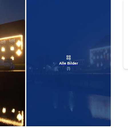
Alle Bilder
(
1
)