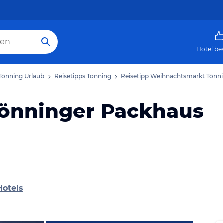
Hotel be
Tönning Urlaub
Reisetipps Tönning
Reisetipp Weihnachtsmarkt Tönn
önninger Packhaus
Hotels