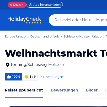
%
Deals
App herunterladen
Europa Urlaub
Deutschland Urlaub
Schleswig-Holstein Urlaub
Weihnachtsmarkt T
Tönning/Schleswig-Holstein
100%
6
/ 6
4 Bewertungen
Reisetippübersicht
Bewertungen
Bilder