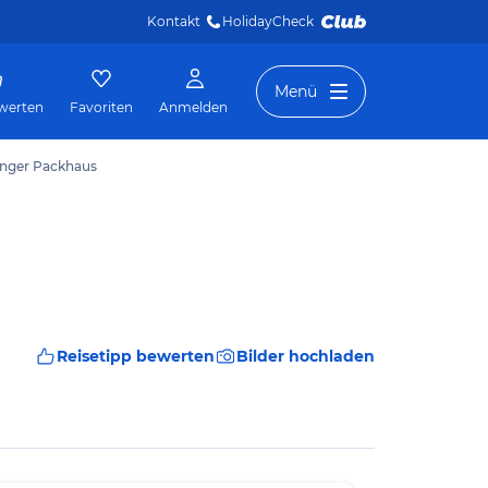
Kontakt
HolidayCheck 
Menü
werten
Favoriten
Anmelden
inger Packhaus
Reisetipp bewerten
Bilder hochladen