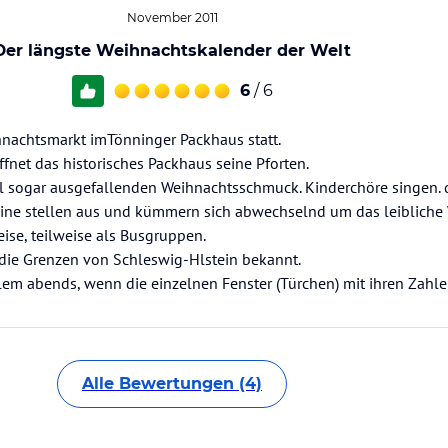
November 2011
Der längste Weihnachtskalender der Welt
6
/ 6
ihnachtsmarkt imTönninger Packhaus statt.
et das historisches Packhaus seine Pforten.
l sogar ausgefallenden Weihnachtsschmuck. Kinderchöre singen. 
ine stellen aus und kümmern sich abwechselnd um das leibliche 
se, teilweise als Busgruppen.
 die Grenzen von Schleswig-Hlstein bekannt.
allem abends, wenn die einzelnen Fenster (Türchen) mit ihren Zahle
Alle Bewertungen (4)