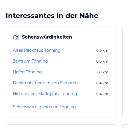
Interessantes in der Nähe
Sehenswürdigkeiten
Altes Packhaus Tönning
0,0
km
Zentrum Tönning
0,0
km
Hafen Tönning
0,1
km
Denkmal Friedrich von Esmarch
0,4
km
Historischer Marktplatz Tönning
0,4
km
Sehenswürdigkeiten in Tönning