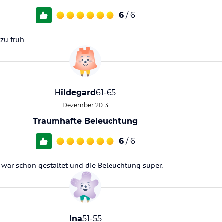
6
/ 6
 zu früh
Hildegard
61-65
Dezember 2013
Traumhafte Beleuchtung
6
/ 6
war schön gestaltet und die Beleuchtung super.
Ina
51-55