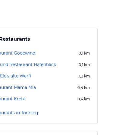
Restaurants
aurant Godewind
0,1
km
 und Restaurant Hafenblick
0,1
km
Ele’s alte Werft
0,2
km
aurant Mama Mia
0,4
km
aurant Kreta
0,4
km
aurants in Tönning