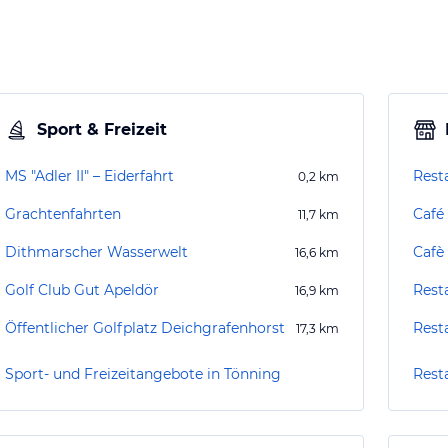
Sport & Freizeit
MS "Adler II" – Eiderfahrt
Rest
0,2
km
Grachtenfahrten
Café
11,7
km
Dithmarscher Wasserwelt
Cafè 
16,6
km
Golf Club Gut Apeldör
Rest
16,9
km
Öffentlicher Golfplatz Deichgrafenhorst
Rest
17,3
km
Sport- und Freizeitangebote in Tönning
Rest