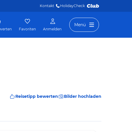
Kontakt
HolidayCheck 
Menü
werten
Favoriten
Anmelden
Reisetipp bewerten
Bilder hochladen