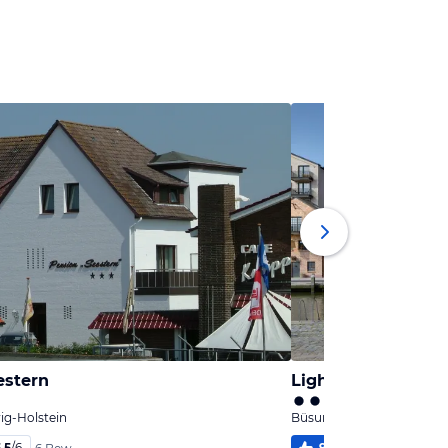
estern
Lighthouse Hotel 
ig-Holstein
Büsum, Schleswig-Holste
,5
/
6
97
%
5,7
/
6