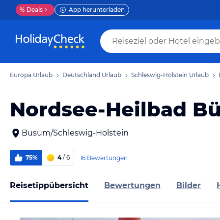
%
Deals
App herunterladen
Europa Urlaub
Deutschland Urlaub
Schleswig-Holstein Urlaub
Nordsee-Heilbad B
Büsum/Schleswig-Holstein
75%
4
/ 6
16 Bewertungen
Reisetippübersicht
Bewertungen
Bilder