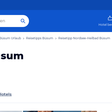
Hotel be
Büsum Urlaub
Reisetipps Büsum
Reisetipp Nordsee-Heilbad Büsum
üsum
Hotels