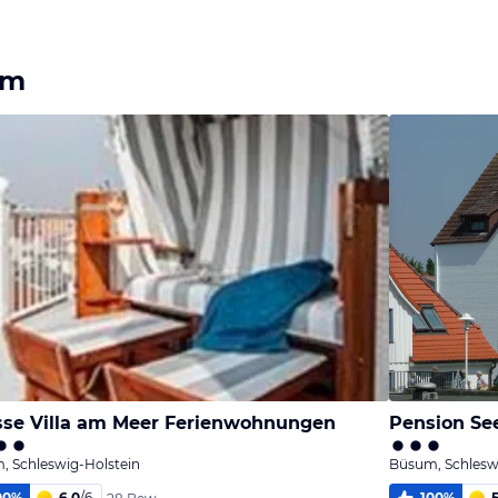
Bild
Bild
Bild
melden
melden
melden
von Henry
von Henry
von Henry
um
se Villa am Meer Ferienwohnungen
Pension Se
, Schleswig-Holstein
Büsum, Schlesw
00
%
6,0
/
6
100
%
5