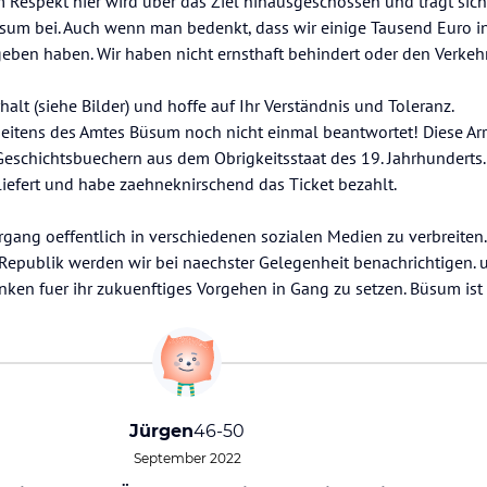
m Respekt hier wird über das Ziel hinausgeschossen und trägt siche
um bei. Auch wenn man bedenkt, dass wir einige Tausend Euro in 
ben haben. Wir haben nicht ernsthaft behindert oder den Verkehr 
halt (siehe Bilder) und hoffe auf Ihr Verständnis und Toleranz.
seitens des Amtes Büsum noch nicht einmal beantwortet! Diese A
Geschichtsbuechern aus dem Obrigkeitsstaat des 19. Jahrhunderts.
liefert und habe zaehneknirschend das Ticket bezahlt.
gang oeffentlich in verschiedenen sozialen Medien zu verbreiten.
epublik werden wir bei naechster Gelegenheit benachrichtigen. u
ken fuer ihr zukuenftiges Vorgehen in Gang zu setzen. Büsum ist 
Jürgen
46-50
September 2022