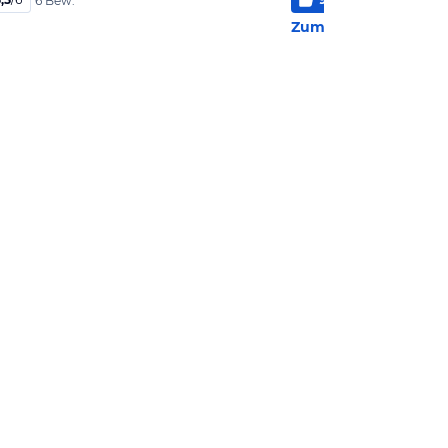
6 Bew.
1.06
Zum Hotel