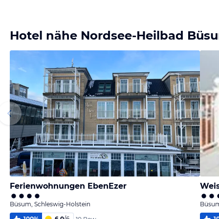
melden
Bild
Bild
Bild
melden
melden
melden
von Christel &
Rainer
von Henry
von Henry
von Henry
Hotel nähe Nordsee-Heilbad Büs
Ferienwohnungen EbenEzer
Weis
Büsum, Schleswig-Holstein
Büsum
100
%
6,0
/
6
1