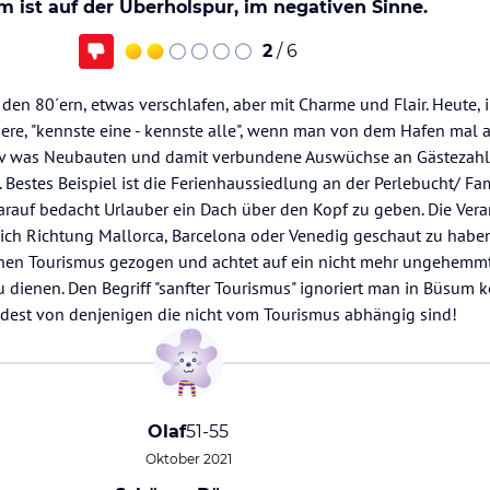
 ist auf der Überholspur, im negativen Sinne.
2
/ 6
den 80´ern, etwas verschlafen, aber mit Charme und Flair. Heute, 
ere, "kennste eine - kennste alle", wenn man von dem Hafen mal a
iv was Neubauten und damit verbundene Auswüchse an Gästezahl
Bestes Beispiel ist die Ferienhaussiedlung an der Perlebucht/ Fa
darauf bedacht Urlauber ein Dach über den Kopf zu geben. Die Ver
ich Richtung Mallorca, Barcelona oder Venedig geschaut zu haben
Sachen Tourismus gezogen und achtet auf ein nicht mehr ungehem
u dienen. Den Begriff "sanfter Tourismus" ignoriert man in Büsum 
dest von denjenigen die nicht vom Tourismus abhängig sind!
Olaf
51-55
Oktober 2021