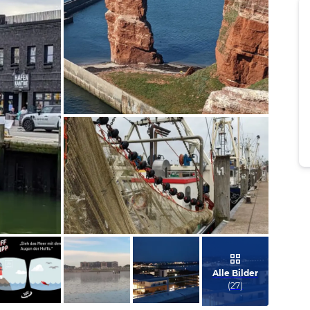
Bild melden
von Christel & Rainer
Bild melden
von Christel & Rainer
Alle Bilder
(
27
)