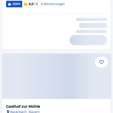
8
Bewertungen
100%
6,0
/ 6
Gasthof zur Mühle
Bayerbach
·
Bayern