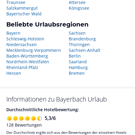
Traunsee
Attersee
Salzkammergut
Königssee
Bayerischer Wald
Beliebte Urlaubsregionen
Bayern
Sachsen
Schleswig-Holstein
Brandenburg
Niedersachsen
Thüringen
Mecklenburg-Vorpommern
Sachsen-Anhalt
Baden-Württemberg
Berlin
Nordrhein-Westfalen
Saarland
Rheinland-Pfalz
Hamburg
Hessen
Bremen
Informationen zu
Bayerbach
Urlaub
Durchschnittliche Hotelbewertung:
5,3
/
6
128
Bewertungen
Der Durchschnitt ergibt sich aus den Bewertungen der einzelnen Hotels