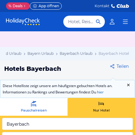
%
Deals
App öffnen
Kontakt
Hotel, Reiseziel
land Urlaub
Bayern Urlaub
Bayerbach Urlaub
Bayerbach Hotels
Teilen
Hotels Bayerbach
Diese Hotelliste zeigt unsere am häufigsten gebuchten Hotels an.
Informationen zu Rankings und Bewertungen findest Du
hier
Pauschalreisen
Nur Hotel
Bayerbach