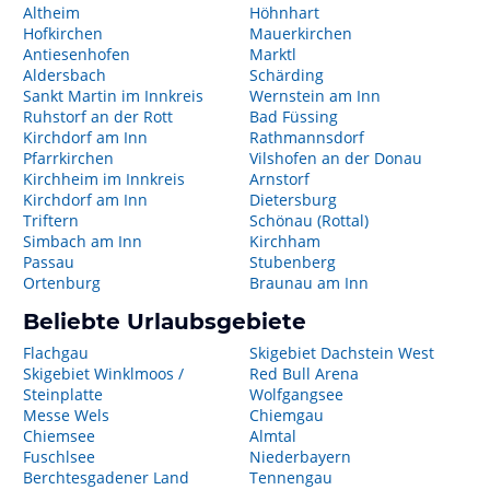
Altheim
Höhnhart
Hofkirchen
Mauerkirchen
Antiesenhofen
Marktl
Aldersbach
Schärding
Sankt Martin im Innkreis
Wernstein am Inn
Ruhstorf an der Rott
Bad Füssing
Kirchdorf am Inn
Rathmannsdorf
Pfarrkirchen
Vilshofen an der Donau
Kirchheim im Innkreis
Arnstorf
Kirchdorf am Inn
Dietersburg
Triftern
Schönau (Rottal)
Simbach am Inn
Kirchham
Passau
Stubenberg
Ortenburg
Braunau am Inn
Beliebte Urlaubsgebiete
Flachgau
Skigebiet Dachstein West
Skigebiet Winklmoos /
Red Bull Arena
Steinplatte
Wolfgangsee
Messe Wels
Chiemgau
Chiemsee
Almtal
Fuschlsee
Niederbayern
Berchtesgadener Land
Tennengau