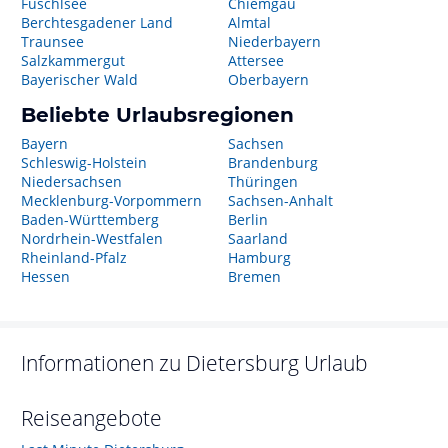
Fuschlsee
Chiemgau
Berchtesgadener Land
Almtal
Traunsee
Niederbayern
Salzkammergut
Attersee
Bayerischer Wald
Oberbayern
Beliebte Urlaubsregionen
Bayern
Sachsen
Schleswig-Holstein
Brandenburg
Niedersachsen
Thüringen
Mecklenburg-Vorpommern
Sachsen-Anhalt
Baden-Württemberg
Berlin
Nordrhein-Westfalen
Saarland
Rheinland-Pfalz
Hamburg
Hessen
Bremen
Informationen zu
Dietersburg
Urlaub
Reiseangebote