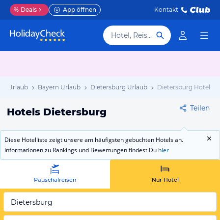
%
Deals
App öffnen
Kontakt
Hotel, Reiseziel
nd Urlaub
Bayern Urlaub
Dietersburg Urlaub
Dietersburg Hotels
Teilen
Hotels Dietersburg
Diese Hotelliste zeigt unsere am häufigsten gebuchten Hotels an.
Informationen zu Rankings und Bewertungen findest Du
hier
Pauschalreisen
Nur Hotel
Dietersburg