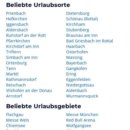
Beliebte Urlaubsorte
Prienbach
Dietersburg
Hofkirchen
Schönau (Rottal)
Iggensbach
Kirchham
Aldersbach
Stubenberg
Ruhstorf an der Rott
Braunau am Inn
Pfarrkirchen
Bad Griesbach im Rottal
Kirchdorf am Inn
Haarbach
Triftern
Osterhofen
Simbach am Inn
Massing
Ortenburg
Bayerbach
Tann
Gangkofen
Marktl
Ering
Rathmannsdorf
Eggenfelden
Reischach
Niedergottsau
Vilshofen an der Donau
Aidenbach
Arnstorf
Wurmannsquick
Beliebte Urlaubsgebiete
Flachgau
Messe München
Messe Wels
Red Bull Arena
Chiemsee
Wolfgangsee