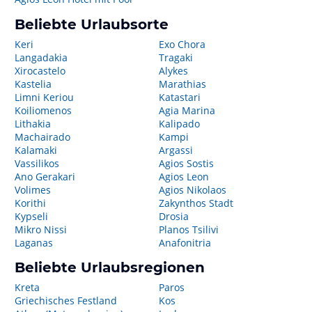
Beliebte Urlaubsorte
Keri
Exo Chora
Langadakia
Tragaki
Xirocastelo
Alykes
Kastelia
Marathias
Limni Keriou
Katastari
Koiliomenos
Agia Marina
Lithakia
Kalipado
Machairado
Kampi
Kalamaki
Argassi
Vassilikos
Agios Sostis
Ano Gerakari
Agios Leon
Volimes
Agios Nikolaos
Korithi
Zakynthos Stadt
Kypseli
Drosia
Mikro Nissi
Planos Tsilivi
Laganas
Anafonitria
Beliebte Urlaubsregionen
Kreta
Paros
Griechisches Festland
Kos