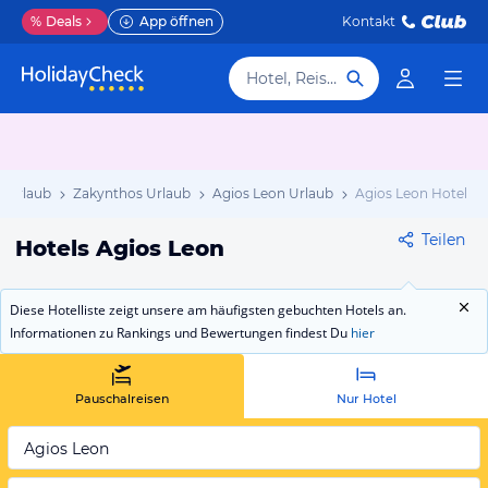
%
Deals
App öffnen
Kontakt
Hotel, Reiseziel
d Urlaub
Zakynthos Urlaub
Agios Leon Urlaub
Agios Leon Hotels
Teilen
Hotels Agios Leon
Diese Hotelliste zeigt unsere am häufigsten gebuchten Hotels an.
Informationen zu Rankings und Bewertungen findest Du
hier
Pauschalreisen
Nur Hotel
Agios Leon