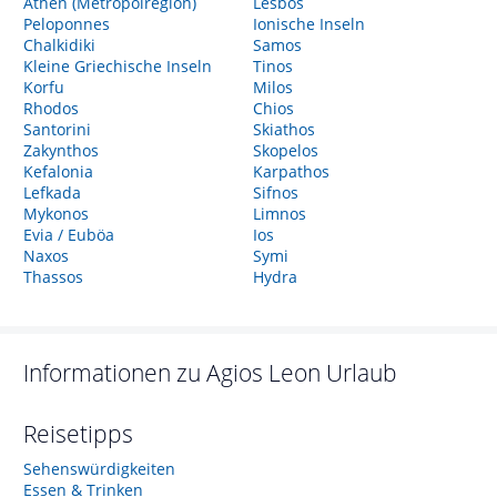
Athen (Metropolregion)
Lesbos
Peloponnes
Ionische Inseln
Chalkidiki
Samos
Kleine Griechische Inseln
Tinos
Korfu
Milos
Rhodos
Chios
Santorini
Skiathos
Zakynthos
Skopelos
Kefalonia
Karpathos
Lefkada
Sifnos
Mykonos
Limnos
Evia / Euböa
Ios
Naxos
Symi
Thassos
Hydra
Informationen zu
Agios Leon
Urlaub
Reisetipps
Sehenswürdigkeiten
Essen & Trinken