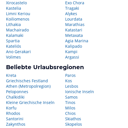
Xirocastelo
Exo Chora
Kastelia
Tragaki
Limni Keriou
Alykes
Koiliomenos
Lourdata
Lithakia
Marathias
Machairado
Katastari
Kalamaki
Metaxata
Spartia
Agia Marina
Kateliós
Kalipado
Ano Gerakari
Kampi
Volimes
Argassi
Beliebte Urlaubsregionen
Kreta
Paros
Griechisches Festland
Kos
Athen (Metropolregion)
Lesbos
Peloponnes
Ionische Inseln
Chalkidiki
Samos
Kleine Griechische Inseln
Tinos
Korfu
Milos
Rhodos
Chios
Santorini
Skiathos
Zakynthos
Skopelos