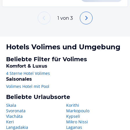
1
von
3
Hotels
Volimes
und Umgebung
Beliebte Filter für Volimes
Komfort & Luxus
4 Sterne Hotel Volimes
Saisonales
Volimes Hotel mit Pool
Beliebte Urlaubsorte
Skala
Korithi
Svoronata
Markopoulo
Vlacháta
Kypseli
Keri
Mikro Nissi
Langadakia
Laganas