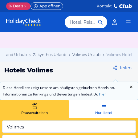
%
Deals
App öffnen
Kontakt
Hotel, Reiseziel
henland Urlaub
Zakynthos Urlaub
Volimes Urlaub
Volimes Hotels
Teilen
Hotels Volimes
Diese Hotelliste zeigt unsere am häufigsten gebuchten Hotels an.
Informationen zu Rankings und Bewertungen findest Du
hier
Pauschalreisen
Nur Hotel
Volimes