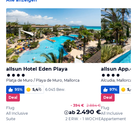
allsun Hotel Eden Playa
Platja de Muro / Playa de Muro, Mallorca
Alcudia, Mallorca
95
%
5,4
/
6
97
%
5,4
/
6
6.045 Bew.
Deal
Deal
- 394 €
2.884 €
Flug
Flug
2.490 €
ab
All Inclusive
All Inclusive
Suite
2 ERW. • 1 WOCHE
Appartement