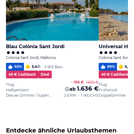
Blau Colònia Sant Jordi
Universal Hot
Colonia Sant Jordi, Mallorca
Colonia Sant Jordi,
93
%
5,4
/
6
99
%
5,5
/
6
3.905 Bew.
40 € Cashback
Deal
40 € Cashback
- 196 €
1.832 €
Flug
Flug
1.636 €
ab
Halbpension
Frühstück
Deluxe-Zimmer / Superior
2 ERW. • 1 WOCHE
Doppelzimmer
Entdecke ähnliche Urlaubsthemen