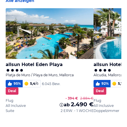
Alle anzeigen
allsun Hotel Eden Playa
allsun Hotel 
Platja de Muro / Playa de Muro, Mallorca
Alcudia, Mallorca
95
%
5,4
/
6
92
%
5,1
/
6
6.045 Bew.
Deal
Deal
- 394 €
2.884 €
Flug
Flug
2.490 €
ab
All Inclusive
All Inclusive
Suite
2 ERW. • 1 WOCHE
Doppelzimmer