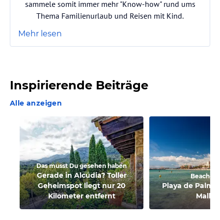
sammele somit immer mehr "Know-how" rund ums
Thema Familienurlaub und Reisen mit Kind.
Mehr lesen
Inspirierende Beiträge
Alle anzeigen
Das musst Du gesehen haben
Gerade in Alcúdia? Toller
Beach-C
Geheimspot liegt nur 20
Playa de Palma:
Kilometer entfernt
Mallor