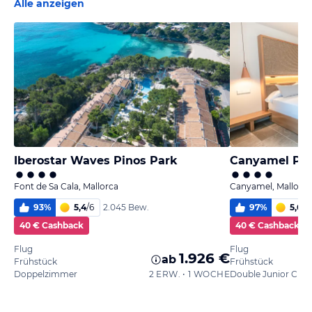
Alle anzeigen
Iberostar Waves Pinos Park
Font de Sa Cala, Mallorca
Canyamel, Mallorca
93
%
5,4
/
6
97
%
5,6
/
6
2.045 Bew.
40 € Cashback
40 € Cashback
Flug
Flug
1.926 €
ab
Frühstück
Frühstück
Doppelzimmer
2 ERW. • 1 WOCHE