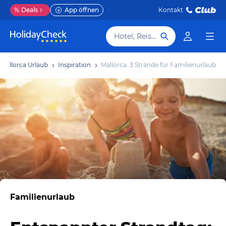
%
Deals
App öffnen
Kontakt
Hotel, Reiseziel
Mallorca Urlaub
Inspiration
Mallorca: 3 Strände für Familienurlaub
Familienurlaub