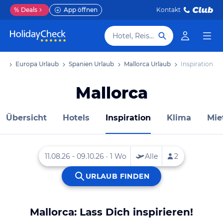
%
Deals
App öffnen
Kontakt
Hotel, Reiseziel
ub
Europa Urlaub
Spanien Urlaub
Mallorca Urlaub
Inspiration
Mallorca
Übersicht
Hotels
Inspiration
Klima
Mie
Mallorca: Lass Dich inspirieren!