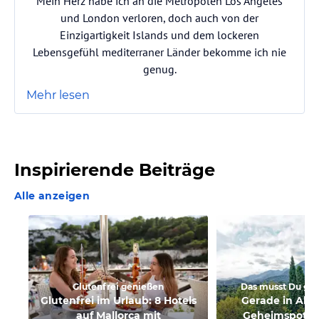
Mein Herz habe ich an die Metropolen Los Angeles
und London verloren, doch auch von der
Einzigartigkeit Islands und dem lockeren
Lebensgefühl mediterraner Länder bekomme ich nie
genug.
Mehr lesen
Inspirierende Beiträge
Alle anzeigen
Glutenfrei genießen
Das musst Du ge
Glutenfrei im Urlaub: 8 Hotels
Gerade in Alcú
auf Mallorca mit
Geheimspot li