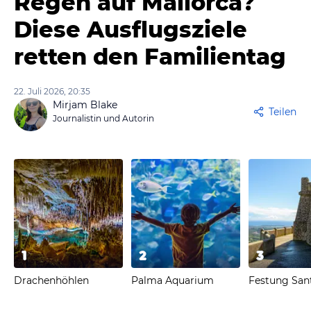
Regen auf Mallorca?
Diese Ausflugsziele
retten den Familientag
22. Juli 2026, 20:35
Mirjam Blake
Teilen
Journalistin und Autorin
1
2
3
Drachenhöhlen
Palma Aquarium
Festung Sant