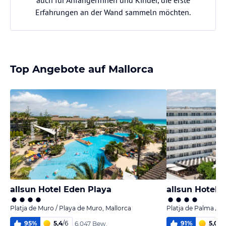
auch für AnfängerInnen und Kinder, die erste
Erfahrungen an der Wand sammeln möchten.
Top Angebote auf Mallorca
allsun Hotel Eden Playa
allsun Hotel K
Platja de Muro / Playa de Muro, Mallorca
Platja de Palma / P
95
%
5,4
/
6
91
%
5,0
/
6
6.047 Bew.