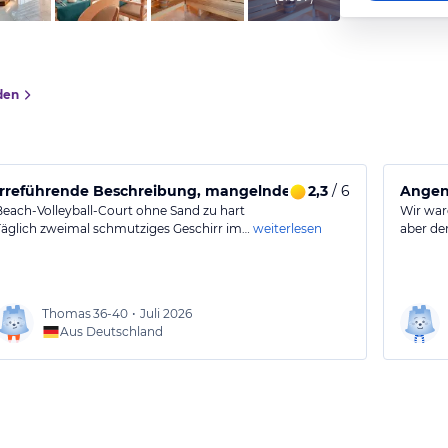
den
Irreführende Beschreibung, mangelnde Hygiene
2,3
/ 6
Angene
Beach-Volleyball-Court ohne Sand zu hart
Wir war
Täglich zweimal schmutziges Geschirr im…
weiterlesen
aber de
Thomas
36-40
•
Juli 2026
Aus Deutschland