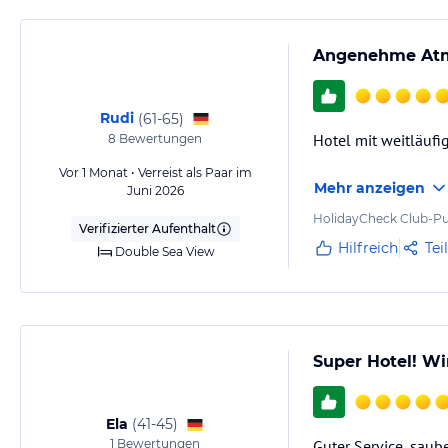
Angenehme Atmo
Rudi
(
61-65
)
Hotel mit weitläufi
8
Bewertungen
Vor 1 Monat • Verreist als Paar im
Mehr anzeigen
Juni 2026
HolidayCheck Club-Pu
Verifizierter Aufenthalt
Hilfreich
Tei
Double Sea View
Super Hotel! W
Ela
(
41-45
)
1
Bewertungen
Guter Service, saub