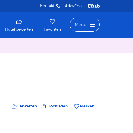
Kontakt
HolidayCheck 
Menü
Hotel bewerten
Favoriten
Bewerten
Hochladen
Merken