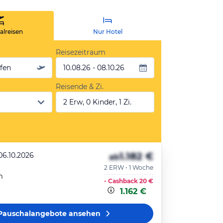
lreisen
Nur Hotel
Reisezeitraum
äfen
10.08.26 - 08.10.26
Reisende & Zi.
2 Erw, 0 Kinder, 1 Zi.
1.182 €
06.10.2026
ab
2 ERW • 1 Woche
m
- Cashback
20 €
1.162 €
Pauschalangebote
ansehen