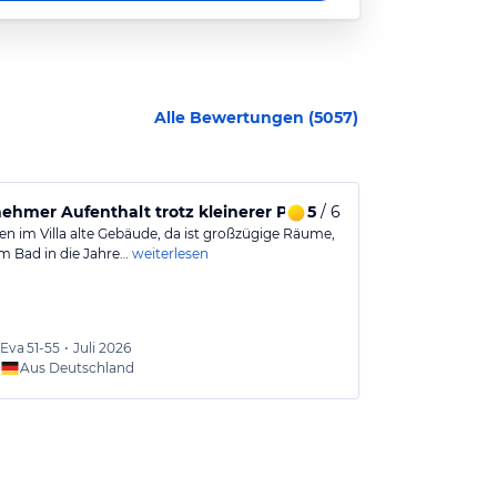
Alle Bewertungen (
5057
)
hmer Aufenthalt trotz kleinerer Probleme
5
/ 6
Angenehme 
en im Villa alte Gebäude, da ist großzügige Räume,
Hotel mit weit
m Bad in die Jahre…
weiterlesen
Dachterrasse m
Eva
51-55
•
Juli 2026
Rudi
61
Aus Deutschland
Aus