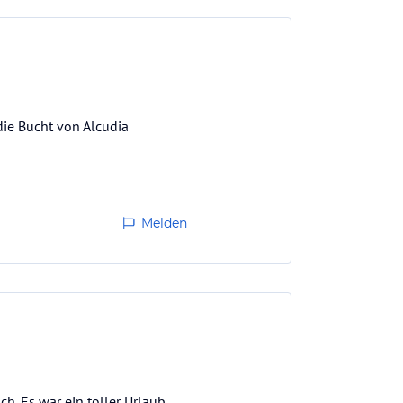
die Bucht von Alcudia
Melden
h. Es war ein toller Urlaub.