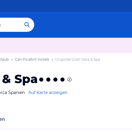
rlaub
Can Picafort Hotels
Grupotel Gran Vista & Spa
 & Spa
lorca Spanien
Auf Karte anzeigen
en