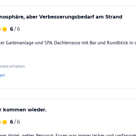
sphäre, aber Verbesserungsbedarf am Strand
6
/ 6
ger Gartenanlage und SPA. Dachterrasse mit Bar und Rundblick in 
nkte erhalten
len
ir kommen wieder.
6
/ 6
eres Hotel, nettes Personal. Essen war immer lecker und umfangreic