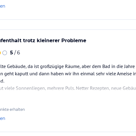
e Reklamation auch nicht, weil ich vor Ort einfach von 15 Sachen
len
enzeichnen lassen soll, statt wenigstens etwas aus meinem sowi
 machen?
enthalt trotz kleinerer Probleme
5
/ 6
 alte Gebäude, da ist großzügige Räume, aber dem Bad in die Jah
 geht kaputt und dann haben wir ihn einmal sehr viele Ameise im
d.
gut viele Sonnenliegen, mehrere Puls. Netter Rezepten, neue Gebäud
n Promenade.
nkte erhalten
len