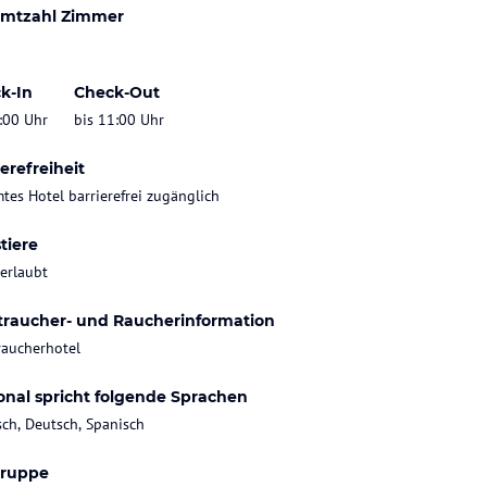
mtzahl Zimmer
k-In
Check-Out
:00 Uhr
bis 11:00 Uhr
erefreiheit
tes Hotel barrierefrei zugänglich
tiere
 erlaubt
traucher- und Raucherinformation
raucherhotel
onal spricht folgende Sprachen
sch, Deutsch, Spanisch
gruppe