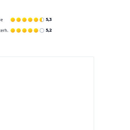
ie
5,3
terh.
5,2
eschweige denn 3 Sterne