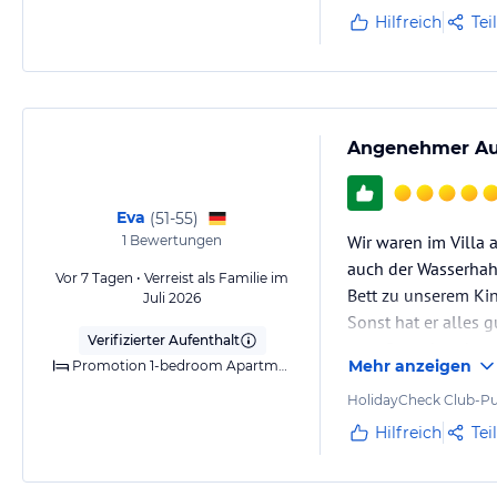
TUI bearbeitet mein
Hilfreich
Tei
anfertigen und geg
Familienurlaub zu
Es ist…
Angenehmer Auf
Eva
(
51-55
)
Wir waren im Villa
1
Bewertungen
auch der Wasserhahn
Vor 7 Tagen • Verreist als Familie im
Bett zu unserem Kin
Juli 2026
Sonst hat er alles 
Verifizierter Aufenthalt
vom Strand und vo
Mehr anzeigen
Promotion 1-bedroom Apartment
HolidayCheck Club-Pu
Hilfreich
Tei