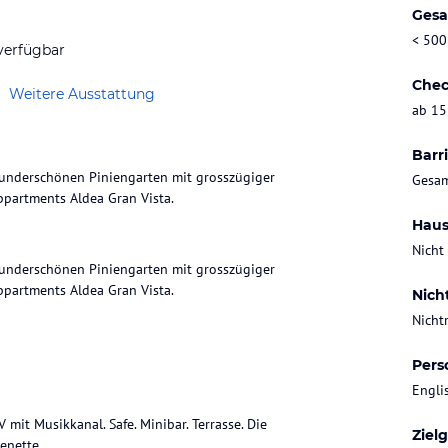
Gesa
< 500
verfügbar
Chec
Weitere Ausstattung
ab 15
Barri
 wunderschönen Piniengarten mit grosszügiger
Gesam
Haus
Nicht
 wunderschönen Piniengarten mit grosszügiger
ppartments Aldea Gran Vista.
Nich
Nicht
Pers
Engli
mit Musikkanal. Safe. Minibar. Terrasse. Die
Ziel