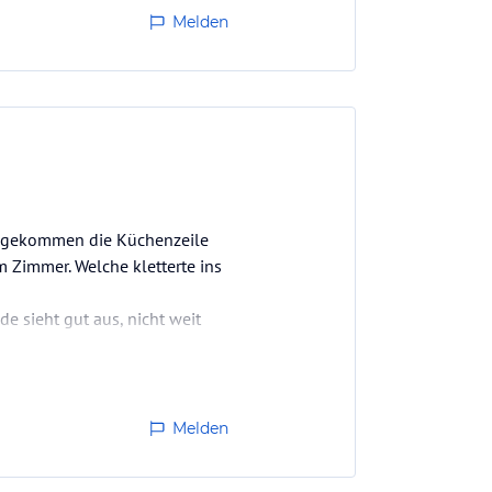
 Beweisfotos und Protokolle
Melden
eso schon kurzen
re gekommen die Küchenzeile
 Zimmer. Welche kletterte ins
e sieht gut aus, nicht weit
Melden