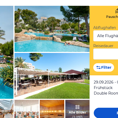
Pauscha
Abflughafen
Alle Flugh
Reisedauer
vom Hotelier, Juni 2022
Filter
29.09.2026 - 
Frühstück
Double Roo
vom Hotelier, Januar 2018
Alle Bilder
(
3.097
)