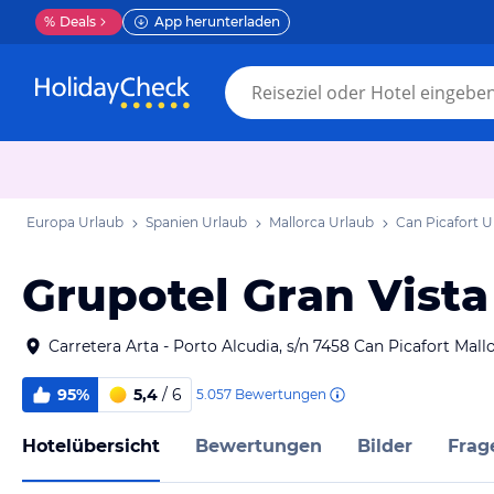
%
Deals
App herunterladen
Europa Urlaub
Spanien Urlaub
Mallorca Urlaub
Can Picafort U
Grupotel Gran Vista
Carretera Arta - Porto Alcudia, s/n 7458 Can Picafort Mal
95%
5,4
/ 6
5.057
Bewertungen
Hotelübersicht
Bewertungen
Bilder
Frag