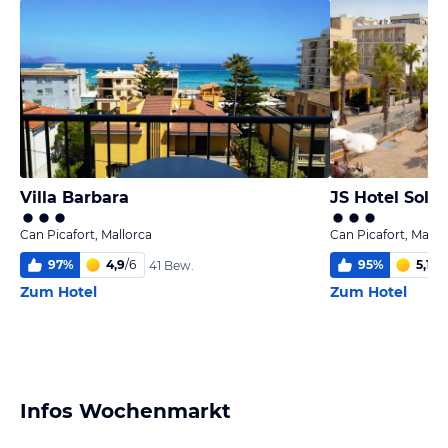
Villa Barbara
JS Hotel Sol d
Can Picafort, Mallorca
Can Picafort, Mallo
97
%
4,9
/
6
95
%
5,1
/
6
41 Bew.
Zum Hotel
Zum Hotel
Infos Wochenmarkt