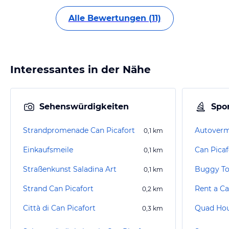
Alle Bewertungen (11)
Interessantes in der Nähe
Sehenswürdigkeiten
Spor
Strandpromenade Can Picafort
0,1
km
Einkaufsmeile
Can Picaf
0,1
km
Straßenkunst Saladina Art
0,1
km
Strand Can Picafort
Rent a Ca
0,2
km
Città di Can Picafort
Quad Hou
0,3
km