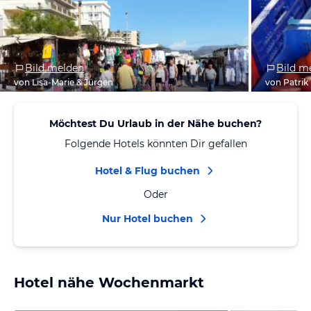
Bild melden
Bild m
von Lisa-Marie & Jürgen
von Patrik
Möchtest Du Urlaub in der Nähe buchen?
Folgende Hotels könnten Dir gefallen
Hotel & Flug buchen
Oder
Nur Hotel buchen
Hotel nähe Wochenmarkt