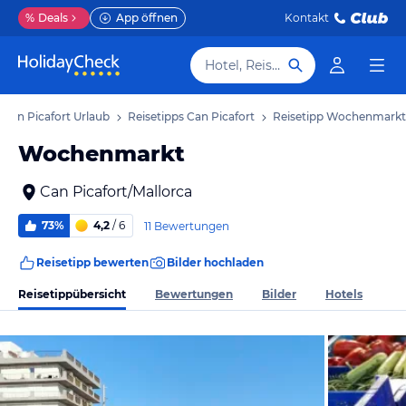
%
Deals
App öffnen
Kontakt
Hotel, Reiseziel
Can Picafort Urlaub
Reisetipps Can Picafort
Reisetipp Wochenmarkt
Wochenmarkt
Can Picafort/Mallorca
73%
4,2
/ 6
11 Bewertungen
Reisetipp bewerten
Bilder hochladen
Reisetippübersicht
Bewertungen
Bilder
Hotels