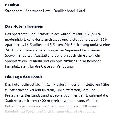
Hoteltyp
Strandhotel, Apartment-Hotel, Familienhotel, Hotel
Das Hotel allgemein
Das Aparthotel Can Picafort Palace wurde im Jahr 2025/2026
modernisiert. Renovierte Speisesaal. und bietet auf 3 Etagen 166
Apartments, 16 Studios und 3 Suiten. Die Einrichtung umfasst eine
24 Stunden besetzte Rezeption, einen Supermarkt und einen
Souvenirshop. Zur Ausstattung gehören auch ein Garten, ein
Spielplatz, ein TV-Raum und ein Spielzimmer. Ein kostenloser
Parkplatz steht für die Gäste zur Verfügung.
Die Lage des Hotels
Das Hotel befindet sich in Can Picafort, in der unmittelbaren Nähe
zu öffentlichen Verkehrsmitteln, Einkaufsstätten, Bars und
Restaurants. Der Sandstrand ist etwa 500 m entfernt, während das
Stadtzentrum in etwa 400 m erreicht werden kann. Weitere
Entfernungen umfassen ca.60km zum Flughafen, 20km zum
Bahnhof ( Sa Pobla) und 14,9 km zum Alcanada Golfplatz.