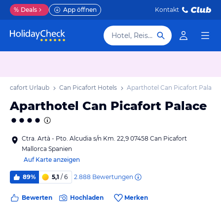
%
Deals
App öffnen
Kontakt
Hotel, Reiseziel
 Picafort Urlaub
Can Picafort Hotels
Aparthotel Can Picafort Palace
Aparthotel Can Picafort Palace
Ctra. Artà - Pto. Alcudia s/n Km. 22,9 07458 Can Picafort
Mallorca Spanien
Auf Karte anzeigen
2.888
Bewertungen
89%
5,1
/ 6
Bewerten
Hochladen
Merken