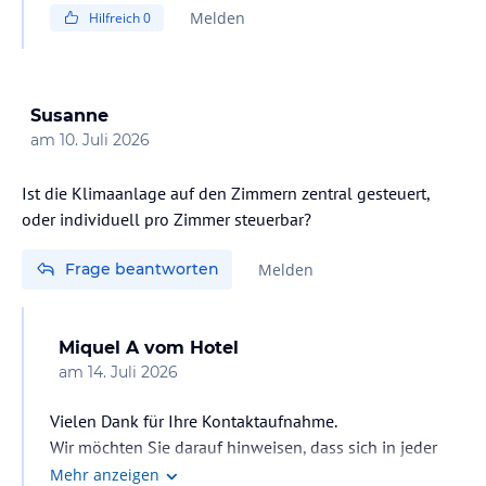
erfolgt dieser täglich, sofern der Gast dies wünscht.
Melden
Hilfreich
0
Das All-In Angebot umfasst übrigens Getränke und
Mahlzeiten wie Frühstück, Mittag- und Abendessen.
Soft-Drinks und nationale alkoholische Getränke sind
im Preis inbegriffen. Sollten Sie ein internationales
Susanne
alkoholisches Getränk probieren möchten, kann hierfür
am
10. Juli 2026
ebenso wie für handgemachte Cocktails ein Aufpreis
anfallen.
Ist die Klimaanlage auf den Zimmern zentral gesteuert,
Unter anderem stellen wir unseren Gästen gg. Aufpreis
oder individuell pro Zimmer steuerbar?
einen Zimmersafe und gg Kaution Badetücher für den
Pool . M.f.g
Frage beantworten
Melden
Miquel A
vom Hotel
am
14. Juli 2026
Vielen Dank für Ihre Kontaktaufnahme.
Wir möchten Sie darauf hinweisen, dass sich in jeder
Wohnung ein Gerät befindet, mit dem sich das Ein- und
Mehr anzeigen