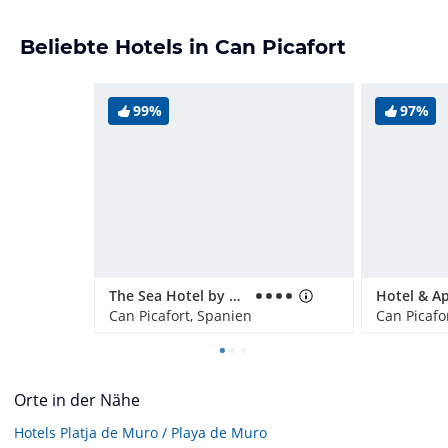
Beliebte Hotels in Can Picafort
99%
97%
The Sea Hotel by Grupotel - Adults only
Can Picafort, Spanien
Can Picafo
Orte in der Nähe
Hotels
Platja de Muro / Playa de Muro