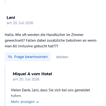
zwischen 21:30 und 22:30 Uhr gibt es entweder
professionelle Shows oder Auftritte unseres
Animationsteams.
Leni
am
20. Juli 2026
Spaß ist auf jeden Fall garantiert!!!!!
Hallo. Wie oft werden die Handtücher im Zimmer
Mit freundlichen Grüßen
gewechselt? Fallen dabei zusätzliche Gebühren an wenn
man All Invlusive gebucht hat???
Frage beantworten
Melden
Miquel A
vom Hotel
am
20. Juli 2026
Vielen Dank, Leni, dass Sie sich bei uns gemeldet
haben.
Was den Handtuchwechsel im Zimmer betrifft, so
Mehr anzeigen