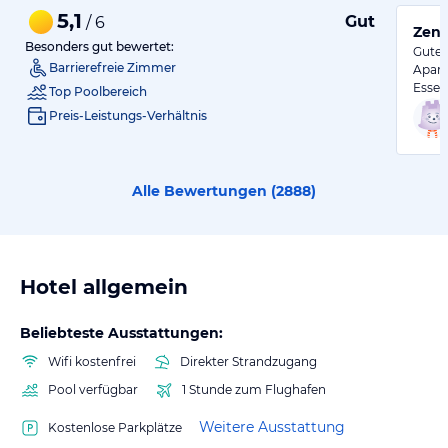
5,1
Gut
/ 6
Zent
Besonders gut bewertet:
Gute, 
Barrierefreie Zimmer
Apart
Essen
Top Poolbereich
Preis-Leistungs-Verhältnis
Alle Bewertungen (
2888
)
Hotel allgemein
Beliebteste Ausstattungen:
Wifi kostenfrei
Direkter Strandzugang
Pool verfügbar
1 Stunde zum Flughafen
Weitere Ausstattung
Kostenlose Parkplätze