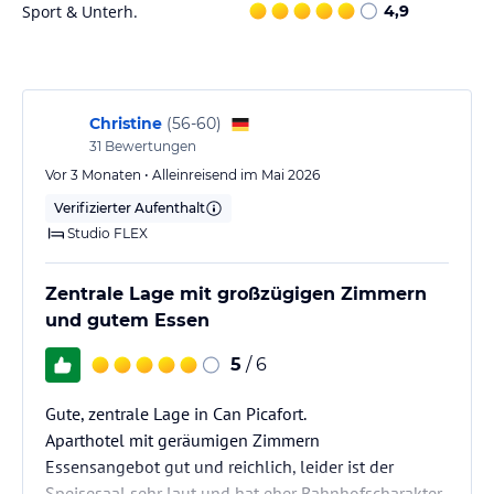
Planschbecken für Kinder. Zu den sportlichen Aktivitäten zählen
Sport & Unterh.
4,9
Volleyball, Nordic Walking, Jogging, Tischtennis und Aerobic. Es
gibt auch die Möglichkeit für Radfahren/Mountainbiking und
Reiten gegen Gebühr. Zusätzliche Freizeitangebote umfassen eine
Animationsprogram und Live-Musik sowie einen Wellnessbereich
mit Sauna und Whirlpool.
Christine
(
56-60
)
31
Bewertungen
Hinweis:
Allgemeine und unverbindliche
Vor 3 Monaten • Alleinreisend im Mai 2026
Hoteliers-/Veranstalter-/Kataloginformationen. Alle Angaben
Verifizierter Aufenthalt
ohne Gewähr und ohne Prüfung durch HolidayCheck. Bitte
lies vor der Buchung die verbindlichen
Angebotsdetails
des
Studio FLEX
jeweiligen Veranstalters.
Zentrale Lage mit großzügigen Zimmern
und gutem Essen
5
/ 6
Gute, zentrale Lage in Can Picafort.
Aparthotel mit geräumigen Zimmern
Essensangebot gut und reichlich, leider ist der
Speisesaal sehr laut und hat eher Bahnhofscharakter