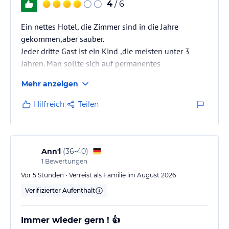
4
/ 6
Ein nettes Hotel, die Zimmer sind in die Jahre
gekommen,aber sauber.
Jeder dritte Gast ist ein Kind ,die meisten unter 3
Jahren. Man sollte sich auf permanentes
Kindergeschrei einstellen. Nichts für die Teenies und
Mehr anzeigen
auch für alle, die sich einfach entspannen möchten.
Hilfreich
Teilen
Ann'l
(
36-40
)
1
Bewertungen
Vor 5 Stunden • Verreist als Familie im August 2026
Verifizierter Aufenthalt
Immer wieder gern ! 👍