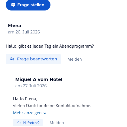
Frage stellen
Elena
am
26. Juli 2026
Hallo, gibt es jeden Tag ein Abendprogramm?
Frage beantworten
Melden
Miquel A
vom Hotel
am
27. Juli 2026
Hallo Elena,
vielen Dank für deine Kontaktaufnahme.
Ja, jeden Tag, sowohl vormittags als auch nachmittags,
Mehr anzeigen
bieten wir Aktivitäten für Erwachsene und Kinder an.
Melden
Hilfreich
0
Um 20:30 Uhr findet täglich eine Minidisco statt, und