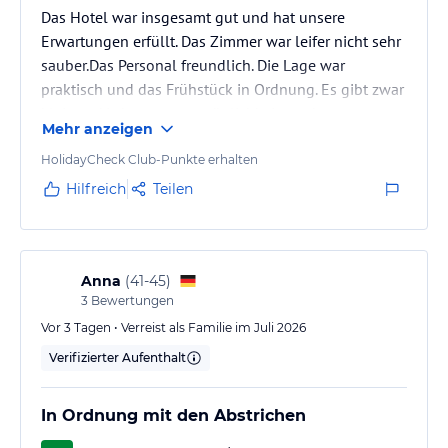
Das Hotel war insgesamt gut und hat unsere
Erwartungen erfüllt. Das Zimmer war leifer nicht sehr
sauber.Das Personal freundlich. Die Lage war
praktisch und das Frühstück in Ordnung. Es gibt zwar
kleinere Verbesserungsmöglichkeiten, aber
Mehr anzeigen
insgesamt hatten wir einen angenehmen Aufenthalt.
Ich würde das Hotel weiterempfehlen.
HolidayCheck Club-Punkte erhalten
Hilfreich
Teilen
Anna
(
41-45
)
3
Bewertungen
Vor 3 Tagen • Verreist als Familie im Juli 2026
Verifizierter Aufenthalt
In Ordnung mit den Abstrichen