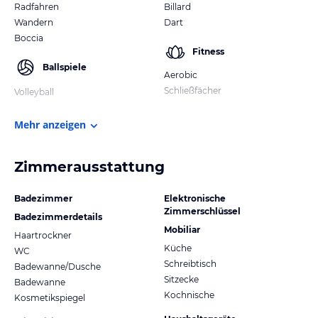
Radfahren
Billard
Wandern
Dart
Boccia
Fitness
Ballspiele
Aerobic
Schließfächer
Volleyball
Mehr anzeigen
Zimmerausstattung
Badezimmer
Elektronische
Zimmerschlüssel
Badezimmerdetails
Mobiliar
Haartrockner
Küche
WC
Schreibtisch
Badewanne/Dusche
Sitzecke
Badewanne
Kochnische
Kosmetikspiegel