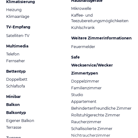
Haushaltsgeräte
Klimatisierung
Mikrowelle
Heizung
Kaffee- und
Klimaanlage
Teezubereitungsmöglichkeiten
TV-Empfang
Kühlschrank
Satelliten-TV
Weitere Zimmerinformationen
Multimedia
Feuermelder
Telefon
Safe
Fernseher
Weckservice/Wecker
Bettentyp
Zimmertypen
Doppelbett
Doppelzimmer
Schlafsofa
Familienzimmer
Studio
Minibar
Appartement
Balkon
Behindertenfreundliche Zimmer
Balkontyp
Rollstuhlgerechte Zimmer
Eigener Balkon
Raucherzimmer
Terrasse
Schallisolierte Zimmer
Nichtraucherzimmer
Zugang