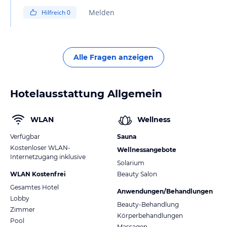
Ausschalten sowie die Laufgeschwindigkeit steuern
Melden
Hilfreich
0
lassen, nicht jedoch die Temperatur, da diese von der
Zentraleinheit vorgegeben wird.
Für weitere Fragen stehen wir Ihnen gerne zur
Verfügung.
Alle Fragen anzeigen
Mit freundlichen Grüßen
Hotelausstattung Allgemein
WLAN
Wellness
Verfügbar
Sauna
Kostenloser WLAN-
Wellnessangebote
Internetzugang inklusive
Solarium
WLAN Kostenfrei
Beauty Salon
Gesamtes Hotel
Anwendungen/Behandlungen
Lobby
Beauty-Behandlung
Zimmer
Körperbehandlungen
Pool
Massagen