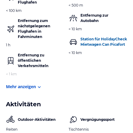
Flughafen
< 500 m
< 100 km
Entfernung zur
Entfernung zum
Autobahn
nächstgelegenen
< 10 km
Flughafen in
Fahrminuten
Station für HolidayCheck
Mietwagen Can Picafort
1 h
< 10 km
Entfernung zu
öffentlichen
Verkehrsmitteln
< 1 km
Mehr anzeigen
Aktivitäten
Outdoor-Aktivitäten
Vergnügungssport
Reiten
Tischtennis