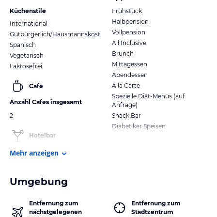
Küchenstile
Frühstück
Halbpension
International
Vollpension
Gutbürgerlich/Hausmannskost
All Inclusive
Spanisch
Brunch
Vegetarisch
Mittagessen
Laktosefrei
Abendessen
A la Carte
Cafe
Spezielle Diät-Menüs (auf
Anzahl Cafes insgesamt
Anfrage)
2
Snack Bar
Diabetiker Speisen
Hotelbar
Mehr anzeigen
Umgebung
Entfernung zum
Entfernung zum
nächstgelegenen
Stadtzentrum