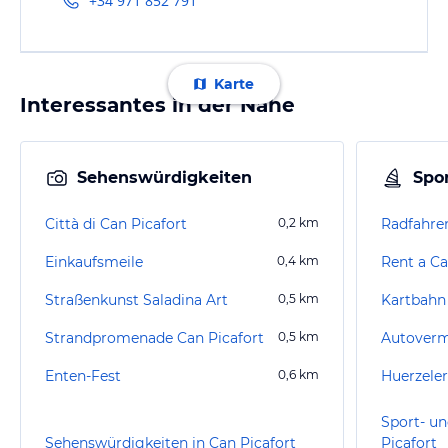
+34 971 852 791
Karte
Interessantes in der Nähe
Sehenswürdigkeiten
Spor
Città di Can Picafort
0,2
km
Radfahren
Einkaufsmeile
0,4
km
Rent a Ca
Straßenkunst Saladina Art
0,5
km
Kartbahn
Strandpromenade Can Picafort
0,5
km
Enten-Fest
0,6
km
Sport- un
Sehenswürdigkeiten in Can Picafort
Picafort