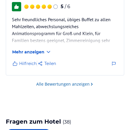
5
/ 6
Sehr freundliches Personal, übiges Buffet zu allen
Mahlzeiten, abwechslungsreiches
Animationsprogramm für Groß und Klein, für
Familien bestens geeignet, Zimmerreinigung sehr
gut, manche Interieur ist etwas lose bzw. die
Mehr anzeigen
Sanitäranlagen funktionierten nicht alle.
Hilfreich
Teilen
Alle Bewertungen anzeigen
Fragen zum Hotel
(
38
)