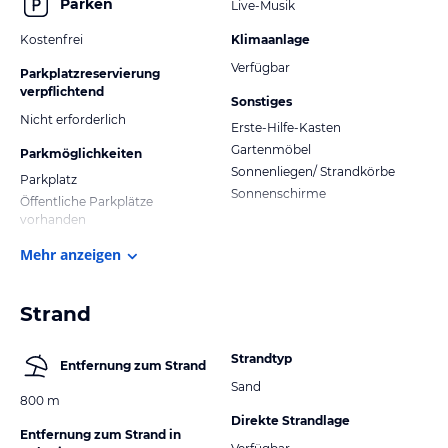
Parken
Live-Musik
Kostenfrei
Klimaanlage
Verfügbar
Parkplatzreservierung
verpflichtend
Sonstiges
Nicht erforderlich
Erste-Hilfe-Kasten
Gartenmöbel
Parkmöglichkeiten
Sonnenliegen/ Strandkörbe
Parkplatz
Sonnenschirme
Öffentliche Parkplätze
vorhanden
Mehr anzeigen
Strand
Strandtyp
Entfernung zum Strand
Sand
800 m
Direkte Strandlage
Entfernung zum Strand in