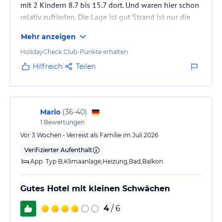
mit 2 Kindern 8.7 bis 15.7 dort. Und waren hier schon
relativ zufrieden. Die Lage ist gut Strand ist nur die
Strasse runter. Der Pool ist schön. Die Animation war
Mehr anzeigen
genug und ausreichend.
HolidayCheck Club-Punkte erhalten
Hilfreich
Teilen
Mario
(
36-40
)
1
Bewertungen
Vor 3 Wochen • Verreist als Familie im Juli 2026
Verifizierter Aufenthalt
App. Typ B,Klimaanlage,Heizung,Bad,Balkon
Gutes Hotel mit kleinen Schwächen
4
/ 6