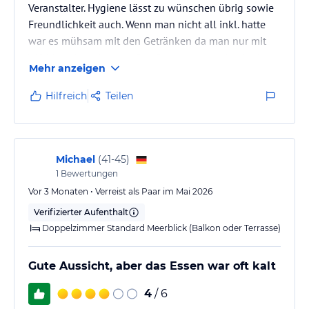
Veranstalter. Hygiene lässt zu wünschen übrig sowie
Freundlichkeit auch. Wenn man nicht all inkl. hatte
war es mühsam mit den Getränken da man nur mit
VISA bezahlen konnte. Das Personal war überfordert
Mehr anzeigen
mit dem vielen Menschen. Ausstattung am Pool zu
klein für all die vielen Gäste.
Hilfreich
Teilen
Michael
(
41-45
)
1
Bewertungen
Vor 3 Monaten • Verreist als Paar im Mai 2026
Verifizierter Aufenthalt
Doppelzimmer Standard Meerblick (Balkon oder Terrasse)
Gute Aussicht, aber das Essen war oft kalt
4
/ 6