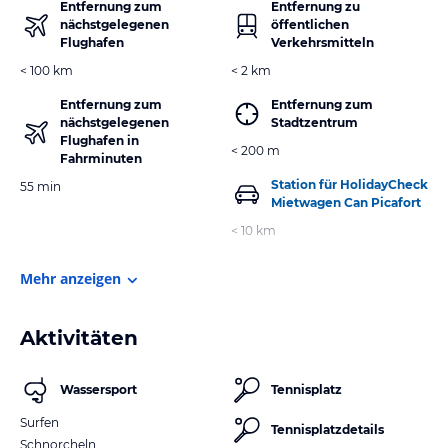
Entfernung zum
Entfernung zu
nächstgelegenen
öffentlichen
Flughafen
Verkehrsmitteln
< 100 km
< 2 km
Entfernung zum
Entfernung zum
nächstgelegenen
Stadtzentrum
Flughafen in
< 200 m
Fahrminuten
Station für HolidayCheck
55 min
Mietwagen Can Picafort
< 10 km
Mehr anzeigen
Aktivitäten
Wassersport
Tennisplatz
Surfen
Tennisplatzdetails
Schnorcheln