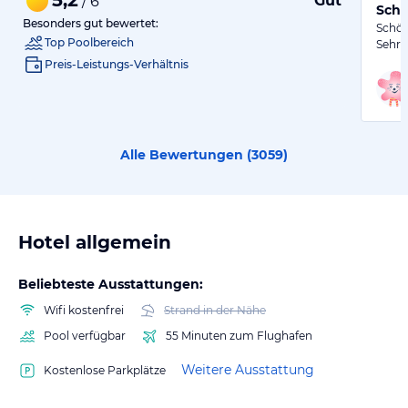
Gut
/ 6
Schö
Besonders gut bewertet:
Schön
Top Poolbereich
Sehr 
Preis-Leistungs-Verhältnis
Alle Bewertungen (
3059
)
Hotel allgemein
Beliebteste Ausstattungen:
Wifi kostenfrei
Strand in der Nähe
Pool verfügbar
55 Minuten zum Flughafen
Weitere Ausstattung
Kostenlose Parkplätze