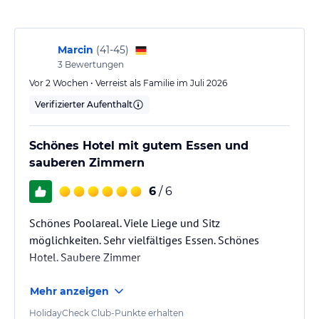
Wellness, gegen gebuhr: Spa und Wellnessbereich.
Kinderprogramm: Kids Splash-park und Piratenschiff .
Separates Kinderbecken, Spielplatz, Kinderminiclub und Maxiclub.
Fitness.
Marcin
(
41-45
)
Tag und nacht Unterhaltungsprogramm.
3
Bewertungen
Vor 2 Wochen • Verreist als Familie im Juli 2026
Verifizierter Aufenthalt
Sonstige Einrichtungen und Services
Verpflegung , HP un AI in buffetform.
Schönes Hotel mit gutem Essen und
Hinweis:
Allgemeine und unverbindliche
sauberen Zimmern
Hoteliers-/Veranstalter-/Kataloginformationen. Alle Angaben
ohne Gewähr und ohne Prüfung durch HolidayCheck. Bitte
6
/ 6
lies vor der Buchung die verbindlichen
Angebotsdetails
des
jeweiligen Veranstalters.
Schönes Poolareal. Viele Liege und Sitz
möglichkeiten. Sehr vielfältiges Essen. Schönes
Hotel. Saubere Zimmer
Mehr anzeigen
HolidayCheck Club-Punkte erhalten