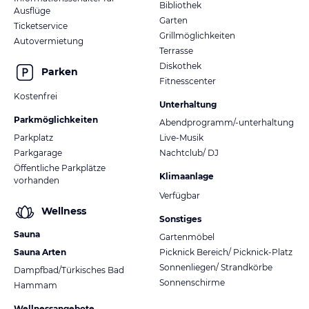
Bibliothek
Ausflüge
Garten
Ticketservice
Grillmöglichkeiten
Autovermietung
Terrasse
Diskothek
Parken
Fitnesscenter
Kostenfrei
Unterhaltung
Parkmöglichkeiten
Abendprogramm/-unterhaltung
Parkplatz
Live-Musik
Parkgarage
Nachtclub/ DJ
Öffentliche Parkplätze
Klimaanlage
vorhanden
Verfügbar
Wellness
Sonstiges
Sauna
Gartenmöbel
Sauna Arten
Picknick Bereich/ Picknick-Platz
Sonnenliegen/ Strandkörbe
Dampfbad/Türkisches Bad
Sonnenschirme
Hammam
Wellnessangebote