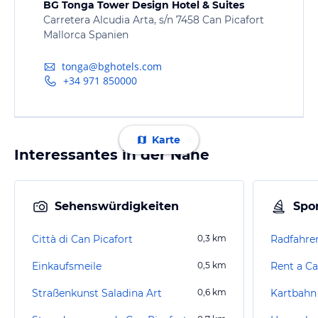
BG Tonga Tower Design Hotel & Suites
Carretera Alcudia Arta, s/n 7458 Can Picafort
Mallorca Spanien
tonga@bghotels.com
+34 971 850000
Karte
Interessantes in der Nähe
Sehenswürdigkeiten
Spor
Città di Can Picafort
0,3
km
Radfahren
Einkaufsmeile
0,5
km
Rent a Ca
Straßenkunst Saladina Art
0,6
km
Kartbahn