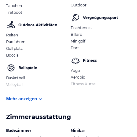
Outdoor
Tauchen
Tretboot
Vergnügungssport
Outdoor-Aktivitäten
Tischtennis
Billard
Reiten
Minigolf
Radfahren
Dart
Golfplatz
Boccia
Fitness
Ballspiele
Yoga
Aerobic
Basketball
Fitness Kurse
Volleyball
Mehr anzeigen
Zimmerausstattung
Badezimmer
Minibar