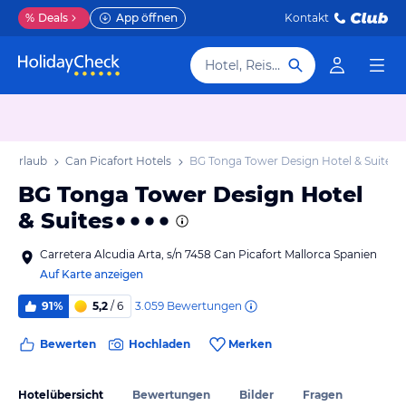
%
Deals
App öffnen
Kontakt
Hotel, Reiseziel
rt Urlaub
Can Picafort Hotels
BG Tonga Tower Design Hotel & Suites
BG Tonga Tower Design Hotel
& Suites
Carretera Alcudia Arta, s/n 7458 Can Picafort Mallorca Spanien
Auf Karte anzeigen
3.059
Bewertungen
91%
5,2
/ 6
Bewerten
Hochladen
Merken
Hotelübersicht
Bewertungen
Bilder
Fragen