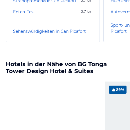
Strandpromenade Can Picafort
0,7
km
Enten-Fest
0,7
km
Sport- un
Sehenswürdigkeiten in Can Picafort
Picafort
Hotels in der Nähe von BG Tonga
Tower Design Hotel & Suites
89%