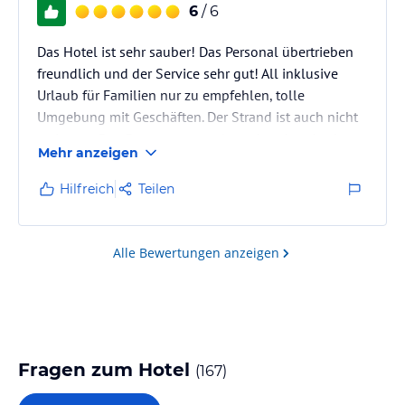
6
/ 6
Das Hotel ist sehr sauber! Das Personal übertrieben
freundlich und der Service sehr gut! All inklusive
Urlaub für Familien nur zu empfehlen, tolle
Umgebung mit Geschäften. Der Strand ist auch nicht
weit weg. Das Essen war atemberaubend und sehr
Mehr anzeigen
lecker , sehr viel und abwechslungsreich. Chapeu an
die Köche und Servicemitarbeiter! Die Rezeption war
Hilfreich
Teilen
auch sehr nett! Richtig schöner Urlaub!
Alle Bewertungen anzeigen
Fragen zum Hotel
(
167
)