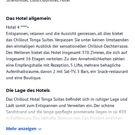
Das Hotel allgemein
Hotel 4 ****+
Entspannen, relaxwn und die Aussicht geniessen, all dies bietet
das Chillout Tonga Suites. Verpassen Sie unter keinen Umstaenden
den einmaligen Ausblick der sensationellen Chillout-Dachterrasse.
Des Weiteren bietet das Hotel insgesamt 370 Zimmer, die sich auf
insgesamt 16 Etagen verteilen. Zu den Annehmlichkeiten zählen
eine Empfangshalle mit Rezeption, 5 Lifte, mehrere behagliche
Aufenthaltsräume, davon 2 mit Sat-TV, 3 Bars, ein Snack-restaurant
und eine Boutique.
Die Lage des Hotels
Das Chillout Hotel Tonga Suites befindet sich in ruhiger Lage und
Lädt somit zum Entspannen und Verweilen ein. Der schöne
Sandstrand und die lange gepflegte promenade liegen in ca. 410
m Entfernung. Das lebhafte Zentrum von Can Picafort erreichen
Sie nach nur etwa 150 m. Im Zentrum und entlang des Strandes
Mehr anzeigen
befinden sich zahlreiche Bars, Restaurants, Geschaefte und