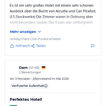
Es ist ein sehr großes Hotel mit einem sehr schönen
Ausblick über die Bucht von Alcudia und Can Picafort.
(15.Stockwerke) Die Zimmer waren in Ordnung aber
nicht besonders sauber. Das Essen war umfangreich
allerdings hat das Hotel echt ein Problem damit dem
Mehr anzeigen
Gast warmes Essen zu servieren. Ob es morgens die
Eier waren oder Abends alles andere, es wurde alles
HolidayCheck Club-Punkte erhalten
sehr schnell kalt. Immerhin gab es eine Mikrowelle
Hilfreich
Teilen
wenn man sich seinen Teller nochmal aufwärmen
wollte.
Die Poolanlage war top, der Service an der Bar
sowie…
Dem
(
41-45
)
2
Bewertungen
Vor 3 Monaten • Alleinreisend im Mai 2026
Verifizierter Aufenthalt
Perfektes Hotel!