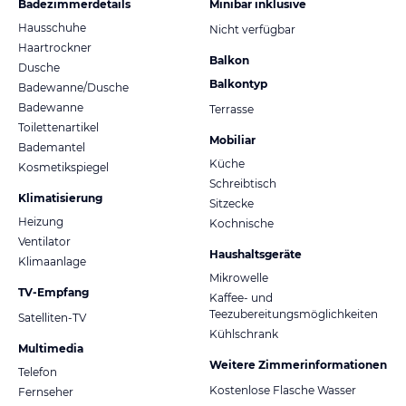
Badezimmerdetails
Minibar inklusive
Hausschuhe
Nicht verfügbar
Haartrockner
Balkon
Dusche
Balkontyp
Badewanne/Dusche
Badewanne
Terrasse
Toilettenartikel
Mobiliar
Bademantel
Küche
Kosmetikspiegel
Schreibtisch
Klimatisierung
Sitzecke
Heizung
Kochnische
Ventilator
Haushaltsgeräte
Klimaanlage
Mikrowelle
TV-Empfang
Kaffee- und
Teezubereitungsmöglichkeiten
Satelliten-TV
Kühlschrank
Multimedia
Weitere Zimmerinformationen
Telefon
Kostenlose Flasche Wasser
Fernseher