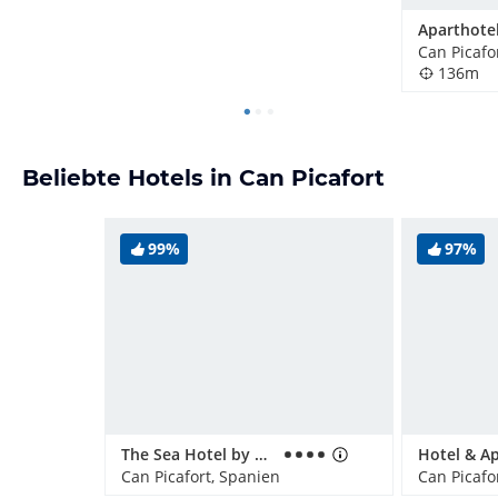
Can Picafo
136m
Beliebte Hotels in Can Picafort
99%
97%
The Sea Hotel by Grupotel - Adults only
Can Picafort, Spanien
Can Picafo