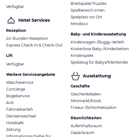
Brettspiele/ Puzzles
Verfügbar
Spielbereich Innen
Spielplatz vor Ort
Hotel Services
Minidisco
Rezeption
Baby- und Kinderausstattung
24-Stunden-Rezeption
Kinderwagen-/Buggy-Verleih
Express Check-In & Check-Out
Kostenlose Baby-/Kinderbetten
Lift
Kinderspiele
Spielzeug für Babys/Kleinkinder
Verfügbar
Weitere Serviceangebote
Ausstattung
Wäscheservice
Geschäfte
Concierge
Geschenkeladen
Bügelservice
Minimarkt/Kiosk
Arzt
Friseur-/Schönheitssalon
Fahrradverleih
Devisenwechsel
Räumlichkeiten
Hotelsafe
Aufenthaltsraum
Zeitung
Gepäckraum
Informationsschalter für