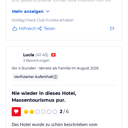
und ich), waren jedoch insgesamt sehr enttäuscht. Für
Mehr anzeigen
den gezahlten Preis hatten wir deutlich mehr Qualität
und Service erwartet.
HolidayCheck Club-Punkte erhalten
​Das Personal haben wir leider als unfreundlich
Hilfreich
Teilen
empfunden. Das Zimmer mit Meerblick bot kaum
Komfort: Es gab keinen richtigen Kleiderschrank,
sondern lediglich einen minijatürlichen
Schrankflügel ohne…
Lucia
(
41-45
)
3
Bewertungen
Vor 4 Stunden • Verreist als Familie im August 2026
Verifizierter Aufenthalt
Nie wieder in dieses Hotel,
Massentourismus pur.
2
/ 6
Das Hotel wurde zu schön beschrieben vom