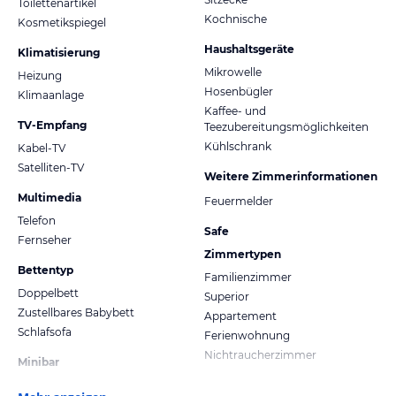
Toilettenartikel
Kochnische
Kosmetikspiegel
Haushaltsgeräte
Klimatisierung
Mikrowelle
Heizung
Hosenbügler
Klimaanlage
Kaffee- und
TV-Empfang
Teezubereitungsmöglichkeiten
Kühlschrank
Kabel-TV
Satelliten-TV
Weitere Zimmerinformationen
Multimedia
Feuermelder
Telefon
Safe
Fernseher
Zimmertypen
Bettentyp
Familienzimmer
Doppelbett
Superior
Zustellbares Babybett
Appartement
Schlafsofa
Ferienwohnung
Nichtraucherzimmer
Minibar