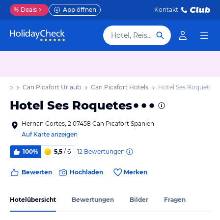
%
Deals
App öffnen
Kontakt
Hotel, Reiseziel
rlaub
Can Picafort Urlaub
Can Picafort Hotels
Hotel Ses Roquetes
Hotel Ses Roquetes
Hernan Cortes, 2 07458 Can Picafort Spanien
Auf Karte anzeigen
12
Bewertungen
100%
5,5
/ 6
Bewerten
Hochladen
Merken
Hotelübersicht
Bewertungen
Bilder
Fragen