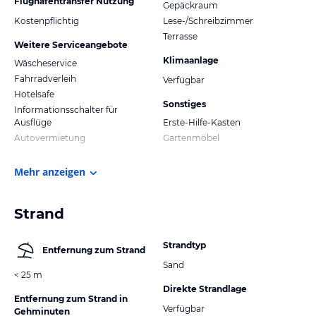
Flughafentransfer Nutzung
Gepäckraum
Kostenpflichtig
Lese-/Schreibzimmer
Terrasse
Weitere Serviceangebote
Klimaanlage
Wäscheservice
Fahrradverleih
Verfügbar
Hotelsafe
Sonstiges
Informationsschalter für
Ausflüge
Erste-Hilfe-Kasten
Autovermietung
Gartenmöbel
Mehr anzeigen
Strand
Strandtyp
Entfernung zum Strand
Sand
< 25 m
Direkte Strandlage
Entfernung zum Strand in
Verfügbar
Gehminuten