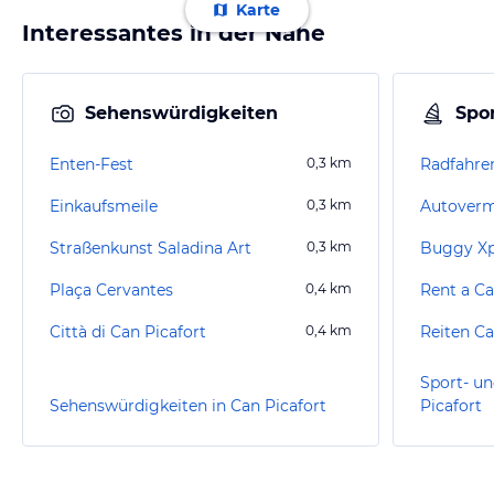
Karte
Interessantes in der Nähe
Sehenswürdigkeiten
Spor
Enten-Fest
0,3
km
Radfahren
Einkaufsmeile
0,3
km
Straßenkunst Saladina Art
0,3
km
Buggy Xp
Plaça Cervantes
0,4
km
Rent a Ca
Città di Can Picafort
0,4
km
Reiten Ca
Sport- un
Sehenswürdigkeiten in Can Picafort
Picafort