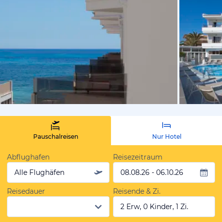
vom Hotelie
Pauschalreisen
Nur Hotel
Abflughafen
Reisezeitraum
Alle Flughäfen
08.08.26 - 06.10.26
Reisedauer
Reisende & Zi.
2 Erw, 0 Kinder, 1 Zi.