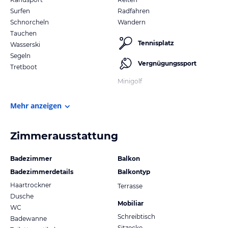
Surfen
Radfahren
Schnorcheln
Wandern
Tauchen
Tennisplatz
Wasserski
Segeln
Vergnügungssport
Tretboot
Minigolf
Mehr anzeigen
Zimmerausstattung
Badezimmer
Balkon
Badezimmerdetails
Balkontyp
Haartrockner
Terrasse
Dusche
Mobiliar
WC
Schreibtisch
Badewanne
Sitzecke