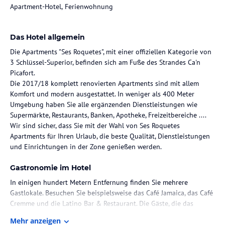
Apartment-Hotel, Ferienwohnung
Das Hotel allgemein
Die Apartments "Ses Roquetes", mit einer offiziellen Kategorie von
3 Schlüssel-Superior, befinden sich am Fuße des Strandes Ca'n
Picafort.
Die 2017/18 komplett renovierten Apartments sind mit allem
Komfort und modern ausgestattet. In weniger als 400 Meter
Umgebung haben Sie alle ergänzenden Dienstleistungen wie
Supermärkte, Restaurants, Banken, Apotheke, Freizeitbereiche ....
Wir sind sicher, dass Sie mit der Wahl von Ses Roquetes
Apartments für Ihren Urlaub, die beste Qualität, Dienstleistungen
und Einrichtungen in der Zone genießen werden.
Gastronomie im Hotel
In einigen hundert Metern Entfernung finden Sie mehrere
Gastlokale. Besuchen Sie beispielsweise das Café Jamaica, das Café
Cremme und die Latino Bar & Restaurant. Die Gäste, die das
Nightlife in Can Picafort kennenlernen möchten, können unter
Mehr anzeigen
anderem das Oasis Restaurant, das The Red Lion und das Café