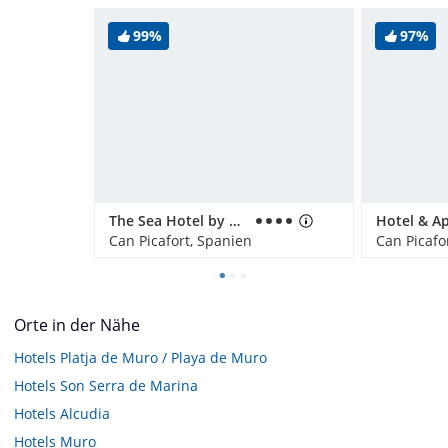
99%
97%
The Sea Hotel by Grupotel - Adults only
Can Picafort, Spanien
Can Picafo
Orte in der Nähe
Hotels
Platja de Muro / Playa de Muro
Hotels
Son Serra de Marina
Hotels
Alcudia
Hotels
Muro