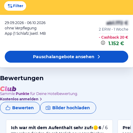
Filter
ab
1.172 €
29.09.2026 - 06.10.2026
ohne Verpflegung
2 ERW • 1 Woche
App (1 Schlafz.)seitl. MB
- Cashback
20 €
1.152 €
Pauschalangebote
ansehen
Bewertungen
Sammle
Punkte
für Deine Hotelbewertung.
Kostenlos anmelden
Bewerten
Bilder hochladen
Ich war mit dem Aufenthalt sehr zufrieden.
6
/ 6
Prei