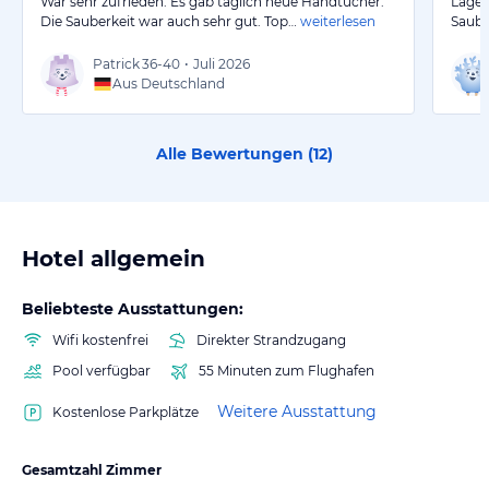
War sehr zufrieden. Es gab täglich neue Handtücher.
Lage 
Die Sauberkeit war auch sehr gut. Top…
weiterlesen
Saube
Patrick
36-40
•
Juli 2026
Aus Deutschland
Alle Bewertungen (
12
)
Hotel allgemein
Beliebteste Ausstattungen:
Wifi kostenfrei
Direkter Strandzugang
Pool verfügbar
55 Minuten zum Flughafen
Weitere Ausstattung
Kostenlose Parkplätze
Gesamtzahl Zimmer