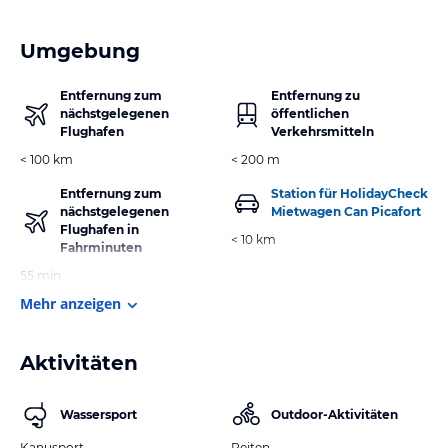
Umgebung
Entfernung zum
Entfernung zu
nächstgelegenen
öffentlichen
Flughafen
Verkehrsmitteln
< 100 km
< 200 m
Entfernung zum
Station für HolidayCheck
nächstgelegenen
Mietwagen Can Picafort
Flughafen in
< 10 km
Fahrminuten
55 min
Mehr anzeigen
Aktivitäten
Wassersport
Outdoor-Aktivitäten
Kanusport
Reiten