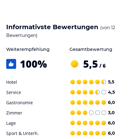
Horitzo besuchen.
Hinweis:
Allgemeine und unverbindliche
Informativste Bewertungen
Hoteliers-/Veranstalter-/Kataloginformationen. Alle Angaben
(von
12
ohne Gewähr und ohne Prüfung durch HolidayCheck. Bitte
Bewertungen)
lies vor der Buchung die verbindlichen
Angebotsdetails
des
jeweiligen Veranstalters.
Weiterempfehlung
Gesamtbewertung
100
%
5,5
/ 6
Hotel
5,5
Service
4,5
Gastronomie
6,0
Zimmer
3,0
Lage
6,0
Sport & Unterh.
6,0