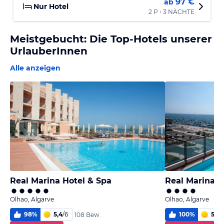
97 €
ab
Nur Hotel
2 P • 3 NÄCHTE
Meistgebucht: Die Top-Hotels unserer
UrlauberInnen
Alle anzeigen
Real Marina Hotel & Spa
Real Marina 
Olhao, Algarve
Olhao, Algarve
98
%
5,4
/
6
100
%
5,3
/
108 Bew.