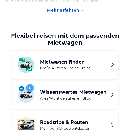
ihren endlos scheinenden Dünen. Bei munterem
Möwengeschrei können Sie vielfältigen
Mehr erfahren
Wassersportaktivitäten nachgehen. Nahe Olhao befindet
sich der Nachbarort Quelfes mit einer römischen Brücke,
einer uralten Gezeitenmühle sowie einer archäologischen
Ausgrabungsstätte. Von Quelfes aus führen Wanderwege in
Flexibel reisen mit dem passenden
traumhafte, verwunschene Gegenden.
Mietwagen
Mietwagen finden
Große Auswahl, kleine Preise
Wissenswertes Mietwagen
Alles Wichtige auf einen Blick
Roadtrips & Routen
Mehr vom Urlaub entdecken