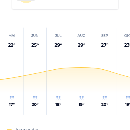
MAI
JUN
JUL
AUG
SEP
OK
22
°
25
°
29
°
29
°
27
°
23
17
°
20
°
18
°
19
°
20
°
19
Temperatur