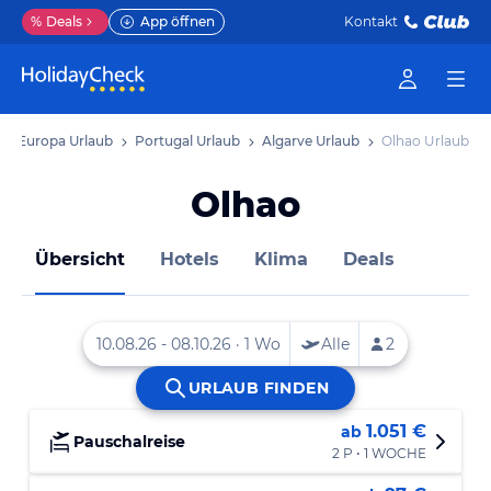
%
Deals
App öffnen
Kontakt
Europa Urlaub
Portugal Urlaub
Algarve Urlaub
Olhao Urlaub
Olhao
Übersicht
Hotels
Klima
Deals
1.051 €
ab
Pauschalreise
2 P • 1 WOCHE