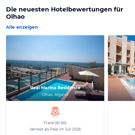
Die neuesten Hotelbewertungen für
Olhao
Alle anzeigen
Real Marina Residence
R
Olhao, Algarve
Frank
(61-65)
Verreist als Paar im Juli 2026
Ve