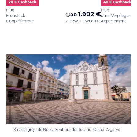
20 € Cashback
40 € Cashback
Flug
Flug
1.902 €
ab
Frühstück
ohne Verpflegung
Doppelzimmer
2 ERW. • 1 WOCHE
Appartement
Kirche Igreja de Nossa Senhora do Rosário, Olhao, Algarve