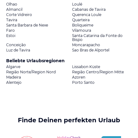
Olhao
Loulé
Almancil
Cabanas de Tavira
Corte Vidreiro
Querenca Loule
Tavira
Quarteira
Santa Barbara de Nexe
Boliqueime
Faro
Vilamoura
Estoi
Santa Catarina da Fonte do
Bispo
Conceição
Moncarapacho
Luz de Tavira
Sao Bras de Alportel
Beliebte Urlaubsregionen
Algarve
Lissabon Küste
Região Norte/Region Nord
Região Centro/Region Mitte
Madeira
Azoren
Alentejo
Porto Santo
Finde Deinen perfekten Urlaub