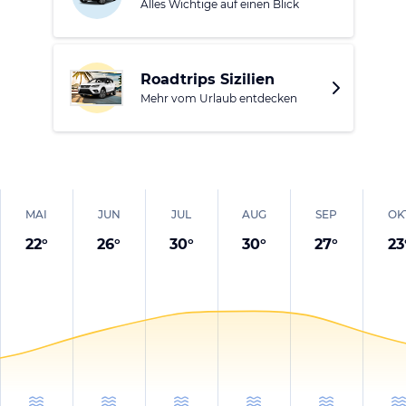
Alles Wichtige auf einen Blick
Italiens - sowie der sagenumwobene Vulkan Ätna sind eine
Reise wert.
Roadtrips Sizilien
Mehr vom Urlaub entdecken
MAI
JUN
JUL
AUG
SEP
OK
22
°
26
°
30
°
30
°
27
°
23