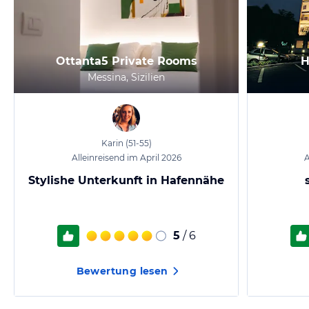
Ottanta5 Private Rooms
H
Messina, Sizilien
Karin
(51-55)
Alleinreisend im April 2026
A
Stylishe Unterkunft in Hafennähe
5
/ 6
Bewertung lesen