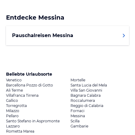
Entdecke
Messina
Pauschalreisen Messina
Beliebte Urlaubsorte
Venetico
Mortelle
Barcellona Pozzo di Gotto
Santa Lucia del Mela
Ali Terme
Villa San Giovanni
Villafranca Tirrena
Bagnara Calabra
Gallico
Roccalumera
Torregrotta
Reggio di Calabria
Milazzo
Fornaci
Pellaro
Messina
Santo Stefano in Aspromonte
Scilla
Lazzaro
Gambarie
Rometta Marea