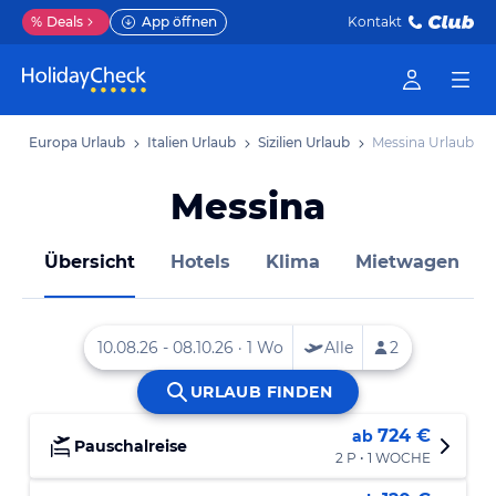
%
Deals
App öffnen
Kontakt
b
Europa Urlaub
Italien Urlaub
Sizilien Urlaub
Messina Urlaub
Messina
Übersicht
Hotels
Klima
Mietwagen
724 €
ab
Pauschalreise
2 P • 1 WOCHE