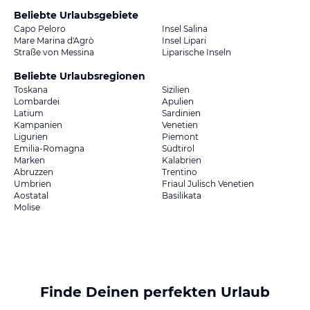
Beliebte Urlaubsgebiete
Capo Peloro
Insel Salina
Mare Marina d'Agrò
Insel Lipari
Straße von Messina
Liparische Inseln
Beliebte Urlaubsregionen
Toskana
Sizilien
Lombardei
Apulien
Latium
Sardinien
Kampanien
Venetien
Ligurien
Piemont
Emilia-Romagna
Südtirol
Marken
Kalabrien
Abruzzen
Trentino
Umbrien
Friaul Julisch Venetien
Aostatal
Basilikata
Molise
Finde Deinen perfekten Urlaub