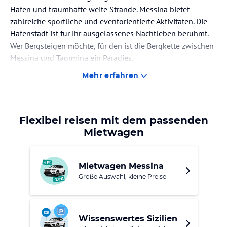
Hafen und traumhafte weite Strände. Messina bietet
zahlreiche sportliche und eventorientierte Aktivitäten. Die
Hafenstadt ist für ihr ausgelassenes Nachtleben berühmt.
Wer Bergsteigen möchte, für den ist die Bergkette zwischen
Messina und Taormina ein Paradies.
Mehr erfahren
Nahe Messina befindet sich Catania, das aufgrund seiner
spätbarocken Stadtbezirke zum Weltkulturerbe der UNESCO
ernannt wurde. Auch Milazzo - einer der schönsten Orte
Italiens - sowie der sagenumwobene Vulkan Ätna sind eine
Flexibel reisen mit dem passenden
Reise wert. Messina bietet zahlreiche sportliche und
Mietwagen
eventorientierte Aktivitäten. Die Hafenstadt ist für ihr
ausgelassenes Nachtleben berühmt. Wer Bergsteigen
möchte, für den ist die Bergkette zwischen Messina und
Mietwagen Messina
Taormina ein Paradies.
Große Auswahl, kleine Preise
Nahe Messina befindet sich Catania, das aufgrund seiner
spätbarocken Stadtbezirke zum Weltkulturerbe der UNESCO
Wissenswertes Sizilien
ernannt wurde. Auch Milazzo - einer der schönsten Orte