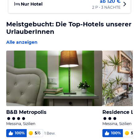
120 €
ab
Nur Hotel
2 P • 3 NÄCHTE
Meistgebucht: Die Top-Hotels unserer
UrlauberInnen
Alle anzeigen
B&B Metropolis
Residence La
Messina, Sizilien
Messina, Sizilien
100
%
5
/
6
100
%
5
/
6
1 Bew.