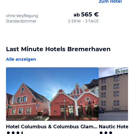
Zum Hotel
565 €
ab
ohne Verpflegung
Standardzimmer
2 ERW. • 3 TAGE
Last Minute Hotels Bremerhaven
Alle anzeigen
Hotel Columbus & Columbus Glamping
Nautic Hotel