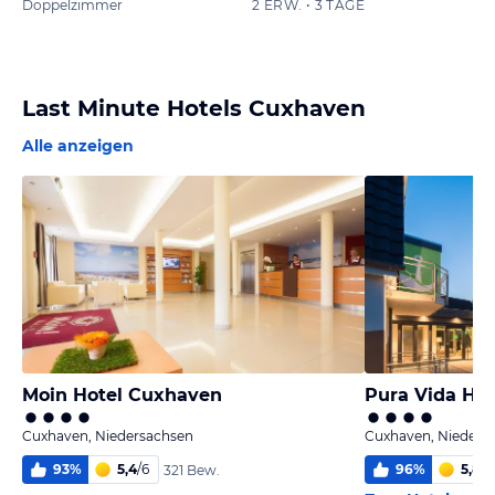
Doppelzimmer
2 ERW. • 3 TAGE
Last Minute Hotels Cuxhaven
Alle anzeigen
Moin Hotel Cuxhaven
Pura Vida Ho
Cuxhaven, Niedersachsen
Cuxhaven, Nieders
93
%
5,4
/
6
96
%
5,8
/
6
321 Bew.