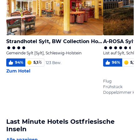
Strandhotel Sylt, BW Collection Hotel by Best Western
A-ROSA Sylt 
Gemeinde Sylt [Sylt], Schleswig-Holstein
List auf Sylt, Schle
94
%
5,1
/
6
96
%
5,7
/
6
123 Bew.
Zum Hotel
Flug
Frühstück
Doppelzimmer Kom
Last Minute Hotels Ostfriesische
Inseln
Alle anzeigen