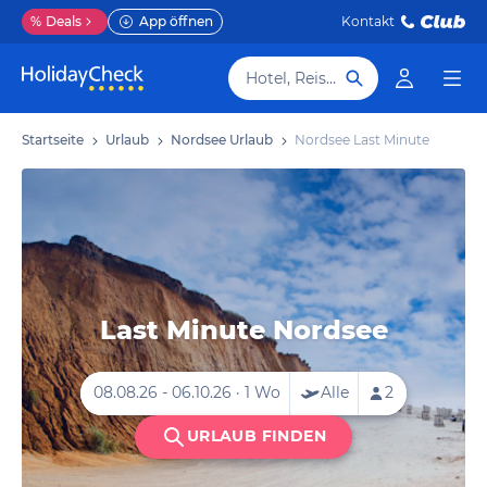
%
Deals
App öffnen
Kontakt
Hotel, Reiseziel
Startseite
Urlaub
Nordsee Urlaub
Nordsee Last Minute
Last Minute Nordsee