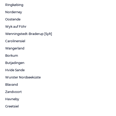
Ringkøbing
Norderney
Oostende
Wyk auf Föhr
Wenningstedt-Braderup [Sylt]
Carolinensiel
Wangerland
Borkum
Butjadingen
Hvide Sande
Wurster Nordseeküste
Blavand
Zandvoort
Havneby
Greetsiel