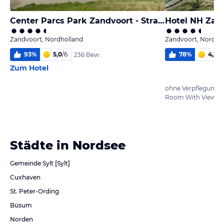
Center Parcs Park Zandvoort - Strandhotel
Hotel NH Zan
Zandvoort, Nordholland
Zandvoort, Nordho
93
%
5,0
/
6
78
%
4,2
/
6
236 Bew.
Zum Hotel
ohne Verpflegung
Städte in Nordsee
Gemeinde Sylt [Sylt]
Cuxhaven
St. Peter-Ording
Büsum
Norden