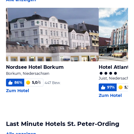
Nordsee Hotel Borkum
Hotel Atlantic
Borkum, Niedersachsen
Juist, Niedersachse
86
%
5,0
/
6
447 Bew.
97
%
5,1
/
6
Zum Hotel
Zum Hotel
Last Minute Hotels St. Peter-Ording