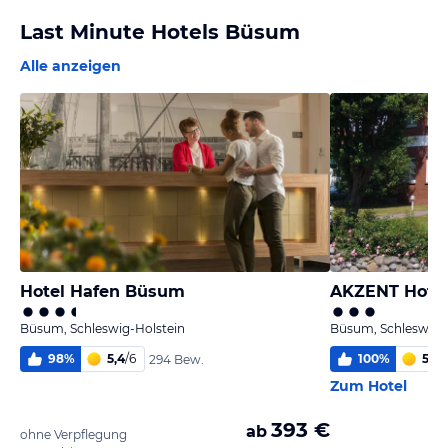
Last Minute Hotels Büsum
Alle anzeigen
Hotel Hafen Büsum
AKZENT Hotel
Büsum, Schleswig-Holstein
Büsum, Schleswig-
98
%
5,4
/
6
100
%
5,9
/
294 Bew.
Zum Hotel
393 €
ab
ohne Verpflegung