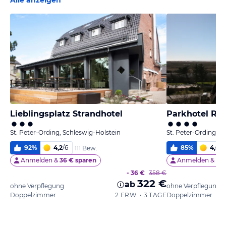
Alle anzeigen
Lieblingsplatz Strandhotel
Parkhotel Re
St. Peter-Ording, Schleswig-Holstein
St. Peter-Ording, S
92
%
4,2
/
6
85
%
4,6
/
6
111 Bew.
Anmelden &
36 € sparen
Anmelden &
61 
- 36 €
358 €
322 €
ab
ohne Verpflegung
ohne Verpflegung
Doppelzimmer
2 ERW. • 3 TAGE
Doppelzimmer