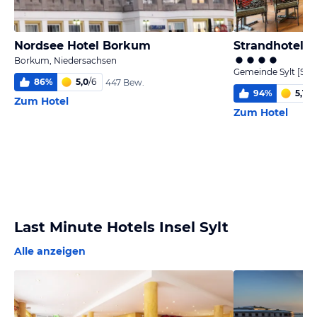
Nordsee Hotel Borkum
Borkum, Niedersachsen
Gemeinde Sylt [Sylt
86
%
5,0
/
6
447 Bew.
94
%
5,1
/
6
Zum Hotel
Zum Hotel
Last Minute Hotels Insel Sylt
Alle anzeigen