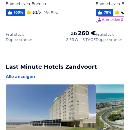
Bremerhaven, Bremen
Bremerhaven, Bre
100
%
5,3
/
6
78
%
4,3
/
6
164 Bew.
Anmelden &
35 
260 €
ab
Frühstück
Frühstück
Doppelzimmer
2 ERW. • 3 TAGE
Doppelzimmer
Last Minute Hotels Zandvoort
Alle anzeigen