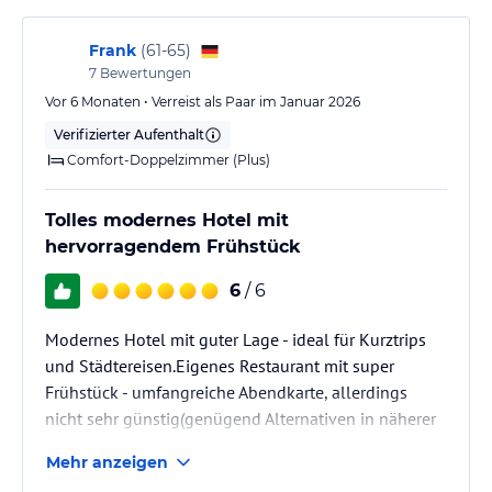
Frank
(
61-65
)
7
Bewertungen
Vor 6 Monaten • Verreist als Paar im Januar 2026
Verifizierter Aufenthalt
Comfort-Doppelzimmer (Plus)
Tolles modernes Hotel mit
hervorragendem Frühstück
6
/ 6
Modernes Hotel mit guter Lage - ideal für Kurztrips
und Städtereisen.Eigenes Restaurant mit super
Frühstück - umfangreiche Abendkarte, allerdings
nicht sehr günstig(genügend Alternativen in näherer
Umgebung).Laut Hotelbeschreibung
Mehr anzeigen
Zimmerreinigung erst ab dem 3.Tag(Nachhaltigkeit) -