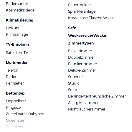
Bademantel
Feuermelder
Kosmetikspiegel
Sprinkleranlage
Kostenlose Flasche Wasser
Klimatisierung
Heizung
Safe
Klimaanlage
Weckservice/Wecker
Zimmertypen
TV-Empfang
Einzelzimmer
Satelliten-TV
Doppelzimmer
Multimedia
Familienzimmer
Telefon
Deluxe-Zimmer
Radio
Superior
Fernseher
Studio
Suite
Bettentyp
Behindertenfreundliche Zimmer
Doppelbett
Allergikerzimmer
Kingsize
Nichtraucherzimmer
Zustellbares Babybett
Queensize
Zustellbett