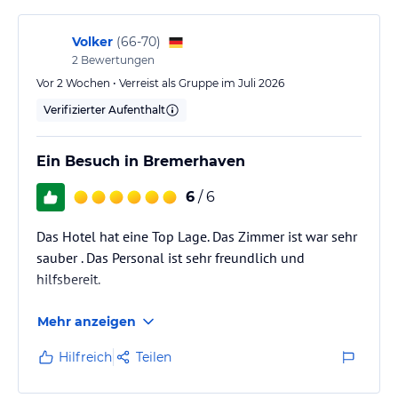
Panoramasauna mit angeschlossenem Fitnessangebot; die
Nutzung ist im Zimmerpreis enthalten.
Volker
(
66-70
)
Gastronomie im Hotel
2
Bewertungen
Vor 2 Wochen • Verreist als Gruppe im Juli 2026
Vertrauen Sie dem Leitsatz „Auf zu neuen Ufern“ und entdecken Sie
unser Restaurant STROM. Innovative Gerichte, saisonale Trends,
Verifizierter Aufenthalt
regionale Produkte sowie frische Speisen werden Sie ans Ziel Ihrer
kulinarischen Reise führen. Ihr persönlicher Panoramablick auf die
Ein Besuch in Bremerhaven
Weser macht Ihren Restaurantbesuch dabei unvergesslich.
6
/ 6
Hinweis:
Allgemeine und unverbindliche
Hoteliers-/Veranstalter-/Kataloginformationen. Alle Angaben
Das Hotel hat eine Top Lage. Das Zimmer ist war sehr
ohne Gewähr und ohne Prüfung durch HolidayCheck. Bitte
lies vor der Buchung die verbindlichen
Angebotsdetails
des
sauber . Das Personal ist sehr freundlich und
jeweiligen Veranstalters.
hilfsbereit.
Mehr anzeigen
Hilfreich
Teilen