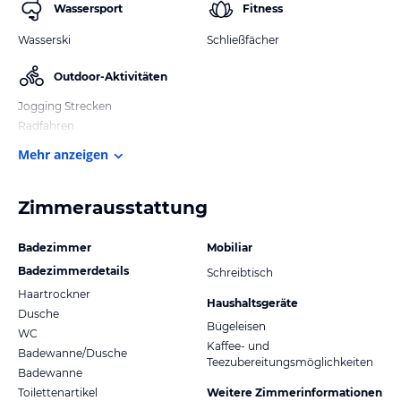
Wassersport
Fitness
Wasserski
Schließfächer
Outdoor-Aktivitäten
Jogging Strecken
Radfahren
Mehr anzeigen
Zimmerausstattung
Badezimmer
Mobiliar
Badezimmerdetails
Schreibtisch
Haartrockner
Haushaltsgeräte
Dusche
Bügeleisen
WC
Kaffee- und
Badewanne/Dusche
Teezubereitungsmöglichkeiten
Badewanne
Toilettenartikel
Weitere Zimmerinformationen