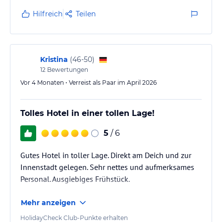
allerdings begehbare duschen. Der Stil der
Hilfreich
Teilen
Einrichtung spiegelt den Eröffnungstand des Hotels
wieder.
Kristina
(
46-50
)
12
Bewertungen
Vor 4 Monaten • Verreist als Paar im April 2026
Tolles Hotel in einer tollen Lage!
5
/ 6
Gutes Hotel in toller Lage. Direkt am Deich und zur
Innenstadt gelegen. Sehr nettes und aufmerksames
Personal. Ausgiebiges Frühstück.
Mehr anzeigen
HolidayCheck Club-Punkte erhalten