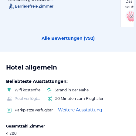
Das H
Barrierefreie Zimmer
saube
Alle Bewertungen (
792
)
Hotel allgemein
Beliebteste Ausstattungen:
Wifi kostenfrei
Strand in der Nähe
Pool verfügbar
50 Minuten zum Flughafen
Weitere Ausstattung
Parkplätze verfügbar
Gesamtzahl Zimmer
< 200