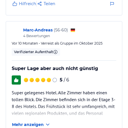
kann aber an der Rezeption ohne Mehrkosten auf
Hilfreich
Teilen
tägliche Reinigung umgeändert werden.Zimmer mit
guten Betten,schönen Ausblick auf das Hafengelände
und großem Badezimmer.Parkhaus direkt am
Hotel(12 Euro pro Tag)mit direktem Zugang zum…
Marc-Andreas
(
56-60
)
4
Bewertungen
Vor 10 Monaten • Verreist als Gruppe im Oktober 2025
Verifizierter Aufenthalt
Super Lage aber auch nicht günstig
5
/ 6
Super gelegenes Hotel. Alle Zimmer haben einen
tollen Blick. Die Zimmer befinden sich in der Etage 3-
8 des Hotels. Das Frühstück ist sehr umfangreich, mit
vielen regionalen Produkten, und das Personal
besonders freundlich und hilfsbereit. Mein Zimmer
Mehr anzeigen
hatte eine Badewanne. Ich persönlich bevorzuge