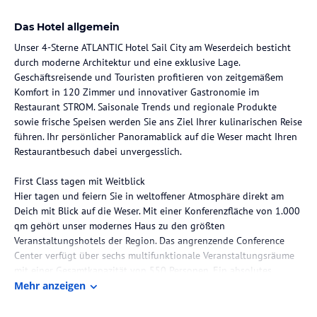
Das Hotel allgemein
Unser 4-Sterne ATLANTIC Hotel Sail City am Weserdeich besticht
durch moderne Architektur und eine exklusive Lage.
Geschäftsreisende und Touristen profitieren von zeitgemäßem
Komfort in 120 Zimmer und innovativer Gastronomie im
Restaurant STROM. Saisonale Trends und regionale Produkte
sowie frische Speisen werden Sie ans Ziel Ihrer kulinarischen Reise
führen. Ihr persönlicher Panoramablick auf die Weser macht Ihren
Restaurantbesuch dabei unvergesslich.
First Class tagen mit Weitblick
Hier tagen und feiern Sie in weltoffener Atmosphäre direkt am
Deich mit Blick auf die Weser. Mit einer Konferenzfläche von 1.000
qm gehört unser modernes Haus zu den größten
Veranstaltungshotels der Region. Das angrenzende Conference
Center verfügt über sechs multifunktionale Veranstaltungsräume
mit einer Gesamtkapazität von 550 Personen. Ein absolutes
Highlight für Ihre Anlässe ist das Deck 1 im 1. Obergeschoss und
Mehr anzeigen
die Captain's Lounge in der 19. Etage des Hotels. Ob Tagungen,
Incentives, Feierlichkeiten zu besonderem Anlässen oder ein