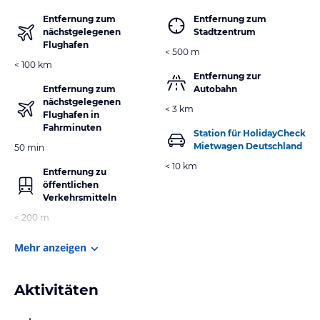
Entfernung zum
Entfernung zum
nächstgelegenen
Stadtzentrum
Flughafen
< 500 m
< 100 km
Entfernung zur
Entfernung zum
Autobahn
nächstgelegenen
< 3 km
Flughafen in
Fahrminuten
Station für HolidayCheck
Mietwagen Deutschland
50 min
< 10 km
Entfernung zu
öffentlichen
Verkehrsmitteln
< 200 m
Mehr anzeigen
Aktivitäten