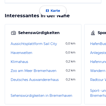
Karte
Interessantes in der Nähe
Sehenswürdigkeiten
Spor
Aussichtsplattform Sail City
0,0
km
HafenBu
Havenwelten
0,0
km
Klimahaus
0,2
km
Hafenrun
Zoo am Meer Bremerhaven
0,2
km
Wandern
Deutsches Auswandererhaus
0,2
km
Sport- un
Sehenswürdigkeiten in Bremerhaven
Bremerh