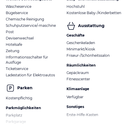
Wäscheservice
Hochstuhl
Bügelservice
Kostenlose Baby-/Kinderbetten
Chemische Reinigung
Ausstattung
Schuhputzservice/-maschine
Post
Geschäfte
Devisenwechsel
Geschenkeladen
Hotelsafe
Minimarkt/Kiosk
Zeitung
Friseur-/Schönheitssalon
Informationsschalter für
Ausflüge
Räumlichkeiten
Ticketservice
Gepäckraum
Ladestation für Elektroautos
Fitnesscenter
Parken
Klimaanlage
Verfügbar
Kostenpflichtig
Sonstiges
Parkmöglichkeiten
Erste-Hilfe-Kasten
Parkplatz
Parkgarage