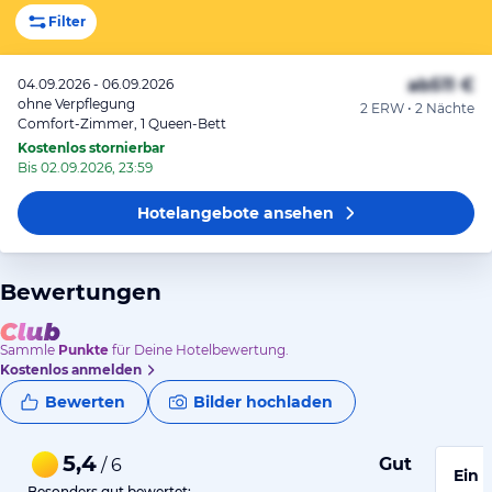
Filter
ab
511 €
04.09.2026 - 06.09.2026
ohne Verpflegung
2 ERW • 2 Nächte
Comfort-Zimmer, 1 Queen-Bett
Kostenlos stornierbar
Bis 02.09.2026, 23:59
Hotelangebote
ansehen
Bewertungen
Sammle
Punkte
für Deine Hotelbewertung.
Kostenlos anmelden
Bewerten
Bilder hochladen
5,4
Gut
/ 6
Ein 
Besonders gut bewertet: