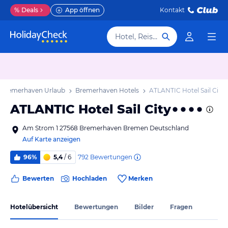
%
Deals
App öffnen
Kontakt
Hotel, Reiseziel
Bremerhaven Urlaub
Bremerhaven Hotels
ATLANTIC Hotel Sail City
ATLANTIC Hotel Sail City
Am Strom 1 27568 Bremerhaven Bremen Deutschland
Auf Karte anzeigen
792
Bewertungen
96%
5,4
/ 6
Bewerten
Hochladen
Merken
Hotelübersicht
Bewertungen
Bilder
Fragen