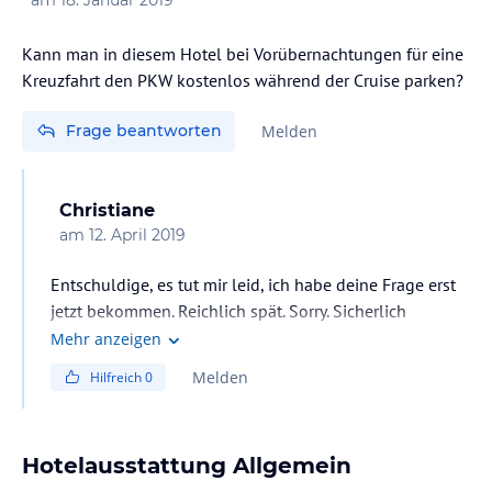
Kann man in diesem Hotel bei Vorübernachtungen für eine
Kreuzfahrt den PKW kostenlos während der Cruise parken?
Frage beantworten
Melden
Christiane
am
12. April 2019
Entschuldige, es tut mir leid, ich habe deine Frage erst
jetzt bekommen. Reichlich spät. Sorry. Sicherlich
brauchst du die Antwort nicht mehr. Kostenlos war das
Mehr anzeigen
parken für Übernachtungen. Wie sich das für eine
Melden
Hilfreich
0
längere Zeit verhält kann ich leider nicht beantworten.
Hotelausstattung Allgemein