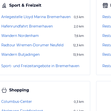
Sport & Freizeit
Anlegestelle Lloyd Marina Bremerhaven
Rest
0,5
km
Hafenrundfahrt Bremerhaven
Rest
2,0
km
Wandern Nordenham
Resta
7,6
km
Radtour Wremen-Dorumer Neufeld
Rest
12,3
km
Wandern Butjadingen
Rest
13,9
km
Sport- und Freizeitangebote in Bremerhaven
Rest
Shopping
Columbus-Center
0,3
km