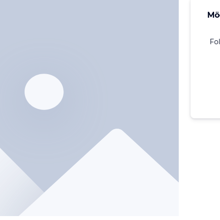
Mö
Fo