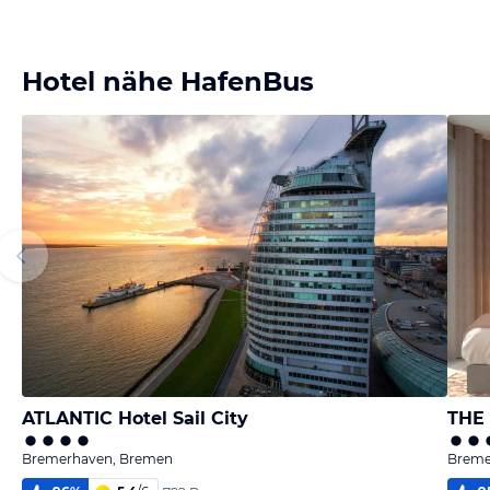
Hotel nähe HafenBus
ATLANTIC Hotel Sail City
Bremerhaven, Bremen
Breme