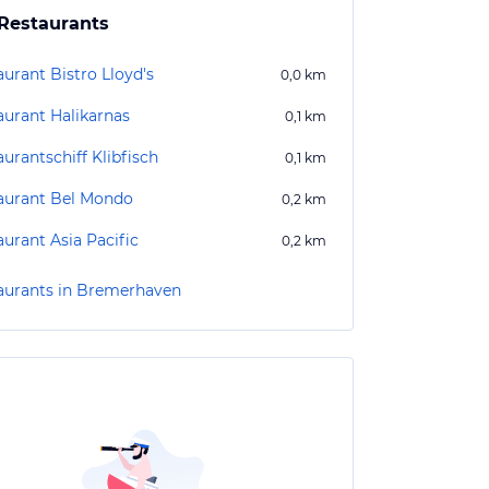
Restaurants
aurant Bistro Lloyd's
0,0
km
aurant Halikarnas
0,1
km
urantschiff Klibfisch
0,1
km
aurant Bel Mondo
0,2
km
aurant Asia Pacific
0,2
km
aurants in Bremerhaven