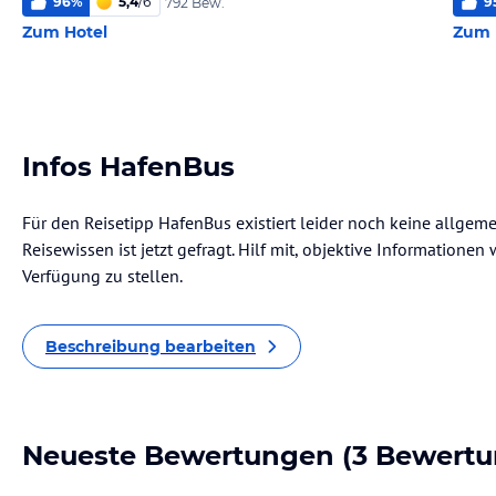
96
%
5,4
/
6
9
792 Bew.
Zum Hotel
Zum 
Infos HafenBus
Für den Reisetipp HafenBus existiert leider noch keine allgem
Reisewissen ist jetzt gefragt. Hilf mit, objektive Informatione
Verfügung zu stellen.
Beschreibung bearbeiten
Neueste Bewertungen
(3 Bewertu