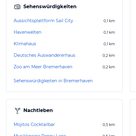
Sehenswürdigkeiten
Aussichtsplattform Sail City
0,1
km
Havenwelten
0,1
km
Klimahaus
0,1
km
Deutsches Auswandererhaus
0,2
km
Zoo am Meer Bremerhaven
0,2
km
Sehenswürdigkeiten in Bremerhaven
Nachtleben
Mojitos Cocktailbar
0,5
km