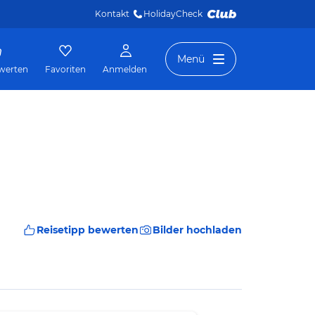
Kontakt
HolidayCheck 
Menü
werten
Favoriten
Anmelden
Reisetipp bewerten
Bilder hochladen