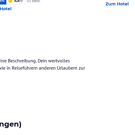
5
%
5,5
/
6
131 Bew.
Zum Hotel
Hotel
eine Beschreibung. Dein wertvolles
n wie in Reiseführern anderen Urlaubern zur
ngen)