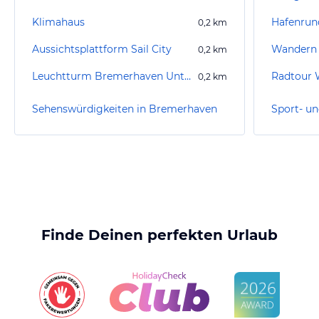
Klimahaus
Hafenrun
0,2
km
Aussichtsplattform Sail City
Wandern
0,2
km
Leuchtturm Bremerhaven Unterfeuer
0,2
km
Sehenswürdigkeiten in Bremerhaven
Finde Deinen perfekten Urlaub