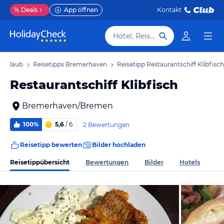
%
Deals
App öffnen
Kontakt
Hotel, Reiseziel
 Urlaub
Reisetipps Bremerhaven
Reisetipp Restaurantschiff Klibfisch
Restaurantschiff Klibfisch
Bremerhaven/Bremen
100%
5,6
/ 6
2 Bewertungen
Reisetipp bewerten
Bilder hochladen
Reisetippübersicht
Bewertungen
Bilder
Hotels