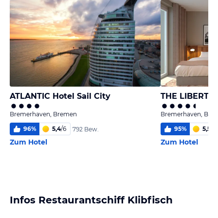
ATLANTIC Hotel Sail City
Bremerhaven, Bremen
Bremerhaven, Bre
96
%
5,4
/
6
95
%
5,5
/
6
792 Bew.
Zum Hotel
Zum Hotel
Infos Restaurantschiff Klibfisch