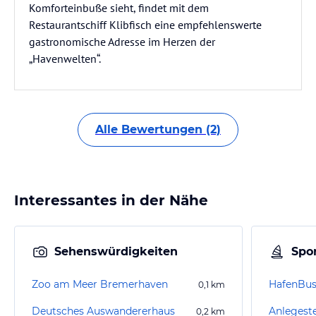
Komforteinbuße sieht, findet mit dem
Restaurantschiff Klibfisch eine empfehlenswerte
gastronomische Adresse im Herzen der
„Havenwelten“.
Alle Bewertungen (2)
Interessantes in der Nähe
Sehenswürdigkeiten
Spor
Zoo am Meer Bremerhaven
HafenBu
0,1
km
Deutsches Auswandererhaus
0,2
km